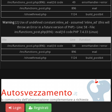
/inc/functions_post.php(896) : eval()'d code
49
errorHandler->error
/inc/functions_post.php
896
eval
/showthread.php
1124
build_postbit
Warning
[2] Use of undefined constant inline_ad - assumed 'inline_ad' (this will
throw an Error in a future version of PHP) - Line: 58 - File:
inc/functions_post.php(896) : eval()'d code PHP 7.4.33 (Linux)
File
Line
Function
/inc/functions_post.php(896) : eval()'d code
58
errorHandler->error
/inc/functions_post.php
896
eval
/showthread.php
1124
build_postbit
Login
Registrati