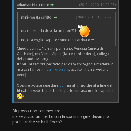
arkadian Ha scritto:
(20-04-2010, 11:25 23)
mini-me Ha scritto:
(20-04-2010, 10:52 22)
ma questa da dove la tiri fuori???
no, ora voglio sapere come ci sei arrivato?!!
Chiedo venia... Non era per niente Venusia (amica di
Goldrake), ma Venus Alpha (facile confondersi), collega
del Grande Mazinga.
Il Mei Tai sembra perfetto per dare sostegno e mettere in
risalto i famosi
missili fotonici
(peccato lì non si vedano
bene)
Oppure potete guardare
qui
: sia all'inizio che alla fine del
filmato si vede bene di cosa parlo (in caso non lo sapeste
)
Ok posso non commentare!!
ma se cuccio un mei tai con la sua immagine davanti lo
porti...anche se ha il fiocco?