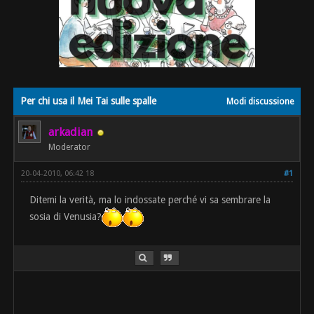
Per chi usa il Mei Tai sulle spalle
Modi discussione
arkadian
Moderator
20-04-2010, 06:42 18
#1
Ditemi la verità, ma lo indossate perché vi sa sembrare la
sosia di Venusia?