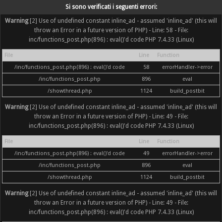
Si sono verificati i seguenti errori:
Warning
[2] Use of undefined constant inline_ad - assumed 'inline_ad' (this will
throw an Error in a future version of PHP) - Line: 58 - File:
inc/functions_post.php(896) : eval()'d code PHP 7.4.33 (Linux)
File
Line
Function
/inc/functions_post.php(896) : eval()'d code
58
errorHandler->error
/inc/functions_post.php
896
eval
/showthread.php
1124
build_postbit
Warning
[2] Use of undefined constant inline_ad - assumed 'inline_ad' (this will
throw an Error in a future version of PHP) - Line: 49 - File:
inc/functions_post.php(896) : eval()'d code PHP 7.4.33 (Linux)
File
Line
Function
/inc/functions_post.php(896) : eval()'d code
49
errorHandler->error
/inc/functions_post.php
896
eval
/showthread.php
1124
build_postbit
Warning
[2] Use of undefined constant inline_ad - assumed 'inline_ad' (this will
throw an Error in a future version of PHP) - Line: 49 - File:
inc/functions_post.php(896) : eval()'d code PHP 7.4.33 (Linux)