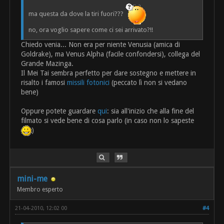
ma questa da dove la tiri fuori???
no, ora voglio sapere come ci sei arrivato?!!
Chiedo venia... Non era per niente Venusia (amica di
Goldrake), ma Venus Alpha (facile confondersi), collega del
Grande Mazinga.
Il Mei Tai sembra perfetto per dare sostegno e mettere in
risalto i famosi
missili fotonici
(peccato lì non si vedano
bene)
Oppure potete guardare
qui
: sia all'inizio che alla fine del
filmato si vede bene di cosa parlo (in caso non lo sapeste
)
mini-me
Membro esperto
21-04-2010, 12:02 00
#4