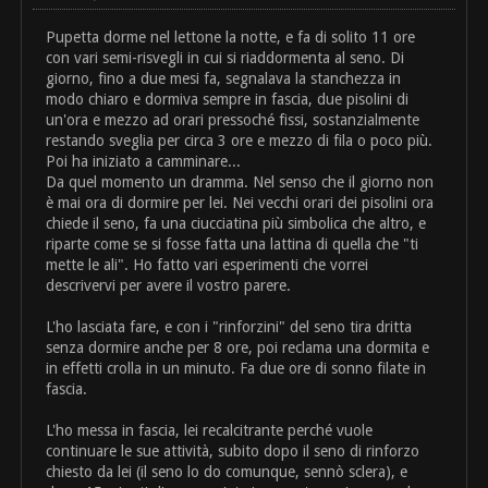
Pupetta dorme nel lettone la notte, e fa di solito 11 ore
con vari semi-risvegli in cui si riaddormenta al seno. Di
giorno, fino a due mesi fa, segnalava la stanchezza in
modo chiaro e dormiva sempre in fascia, due pisolini di
un'ora e mezzo ad orari pressoché fissi, sostanzialmente
restando sveglia per circa 3 ore e mezzo di fila o poco più.
Poi ha iniziato a camminare...
Da quel momento un dramma. Nel senso che il giorno non
è mai ora di dormire per lei. Nei vecchi orari dei pisolini ora
chiede il seno, fa una ciucciatina più simbolica che altro, e
riparte come se si fosse fatta una lattina di quella che "ti
mette le ali". Ho fatto vari esperimenti che vorrei
descrivervi per avere il vostro parere.
L'ho lasciata fare, e con i "rinforzini" del seno tira dritta
senza dormire anche per 8 ore, poi reclama una dormita e
in effetti crolla in un minuto. Fa due ore di sonno filate in
fascia.
L'ho messa in fascia, lei recalcitrante perché vuole
continuare le sue attività, subito dopo il seno di rinforzo
chiesto da lei (il seno lo do comunque, sennò sclera), e