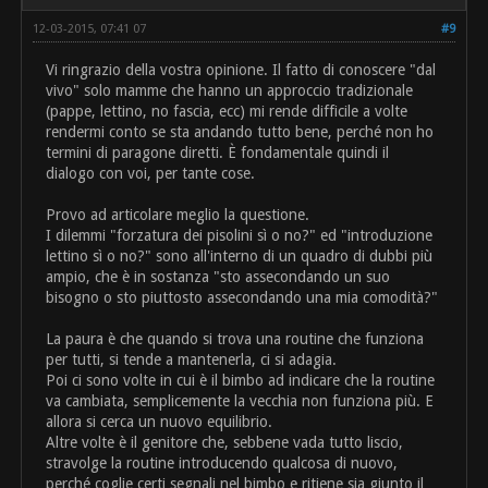
12-03-2015, 07:41 07
#9
Vi ringrazio della vostra opinione. Il fatto di conoscere "dal
vivo" solo mamme che hanno un approccio tradizionale
(pappe, lettino, no fascia, ecc) mi rende difficile a volte
rendermi conto se sta andando tutto bene, perché non ho
termini di paragone diretti. È fondamentale quindi il
dialogo con voi, per tante cose.
Provo ad articolare meglio la questione.
I dilemmi "forzatura dei pisolini sì o no?" ed "introduzione
lettino sì o no?" sono all'interno di un quadro di dubbi più
ampio, che è in sostanza "sto assecondando un suo
bisogno o sto piuttosto assecondando una mia comodità?"
La paura è che quando si trova una routine che funziona
per tutti, si tende a mantenerla, ci si adagia.
Poi ci sono volte in cui è il bimbo ad indicare che la routine
va cambiata, semplicemente la vecchia non funziona più. E
allora si cerca un nuovo equilibrio.
Altre volte è il genitore che, sebbene vada tutto liscio,
stravolge la routine introducendo qualcosa di nuovo,
perché coglie certi segnali nel bimbo e ritiene sia giunto il