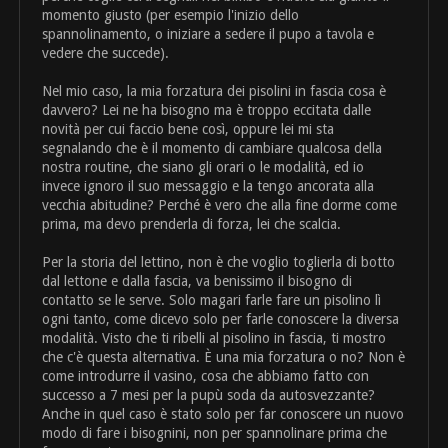
momento giusto (per esempio l'inizio dello
spannolinamento, o iniziare a sedere il pupo a tavola e
vedere che succede).
Nel mio caso, la mia forzatura dei pisolini in fascia cosa è
davvero? Lei ne ha bisogno ma è troppo eccitata dalle
novità per cui faccio bene così, oppure lei mi sta
segnalando che è il momento di cambiare qualcosa della
nostra routine, che siano gli orari o le modalità, ed io
invece ignoro il suo messaggio e la tengo ancorata alla
vecchia abitudine? Perché è vero che alla fine dorme come
prima, ma devo prenderla di forza, lei che scalcia.
Per la storia del lettino, non è che voglio toglierla di botto
dal lettone e dalla fascia, va benissimo il bisogno di
contatto se le serve. Solo magari farle fare un pisolino lì
ogni tanto, come dicevo solo per farle conoscere la diversa
modalità. Visto che ti ribelli al pisolino in fascia, ti mostro
che c'è questa alternativa. È una mia forzatura o no? Non è
come introdurre il vasino, cosa che abbiamo fatto con
successo a 7 mesi per la pupù soda da autosvezzante?
Anche in quel caso è stato solo per far conoscere un nuovo
modo di fare i bisognini, non per spannolinare prima che