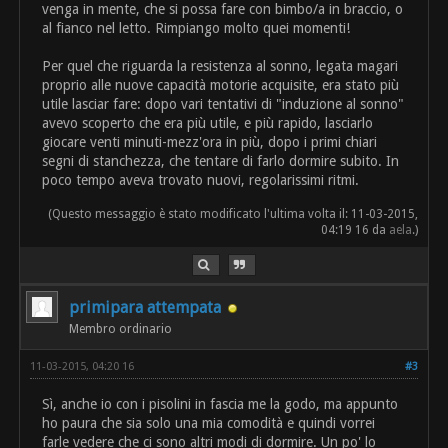
venga in mente, che si possa fare con bimbo/a in braccio, o
al fianco nel letto. Rimpiango molto quei momenti!
Per quel che riguarda la resistenza al sonno, legata magari
proprio alle nuove capacità motorie acquisite, era stato più
utile lasciar fare: dopo vari tentativi di "induzione al sonno"
avevo scoperto che era più utile, e più rapido, lasciarlo
giocare venti minuti-mezz'ora in più, dopo i primi chiari
segni di stanchezza, che tentare di farlo dormire subito. In
poco tempo aveva trovato nuovi, regolarissimi ritmi.
(Questo messaggio è stato modificato l'ultima volta il: 11-03-2015,
04:19 16 da
aela
.)
primipara attempata
Membro ordinario
11-03-2015, 04:20 16
#3
Sì, anche io con i pisolini in fascia me la godo, ma appunto
ho paura che sia solo una mia comodità e quindi vorrei
farle vedere che ci sono altri modi di dormire. Un po' lo