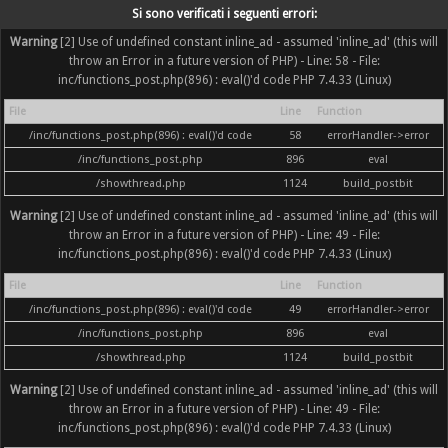
Si sono verificati i seguenti errori:
Warning
[2] Use of undefined constant inline_ad - assumed 'inline_ad' (this will
throw an Error in a future version of PHP) - Line: 58 - File:
inc/functions_post.php(896) : eval()'d code PHP 7.4.33 (Linux)
File
Line
Function
/inc/functions_post.php(896) : eval()'d code
58
errorHandler->error
/inc/functions_post.php
896
eval
/showthread.php
1124
build_postbit
Warning
[2] Use of undefined constant inline_ad - assumed 'inline_ad' (this will
throw an Error in a future version of PHP) - Line: 49 - File:
inc/functions_post.php(896) : eval()'d code PHP 7.4.33 (Linux)
File
Line
Function
/inc/functions_post.php(896) : eval()'d code
49
errorHandler->error
/inc/functions_post.php
896
eval
/showthread.php
1124
build_postbit
Warning
[2] Use of undefined constant inline_ad - assumed 'inline_ad' (this will
throw an Error in a future version of PHP) - Line: 49 - File:
inc/functions_post.php(896) : eval()'d code PHP 7.4.33 (Linux)