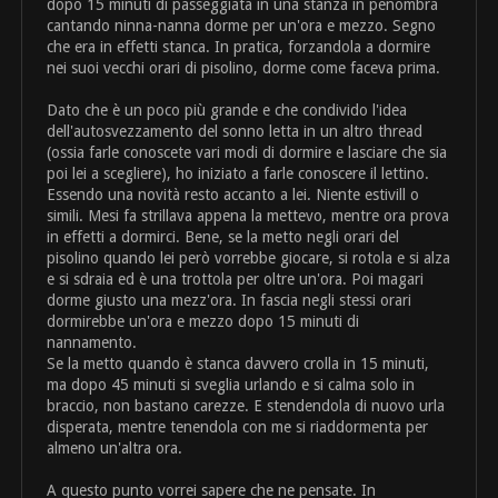
dopo 15 minuti di passeggiata in una stanza in penombra
cantando ninna-nanna dorme per un'ora e mezzo. Segno
che era in effetti stanca. In pratica, forzandola a dormire
nei suoi vecchi orari di pisolino, dorme come faceva prima.
Dato che è un poco più grande e che condivido l'idea
dell'autosvezzamento del sonno letta in un altro thread
(ossia farle conoscete vari modi di dormire e lasciare che sia
poi lei a scegliere), ho iniziato a farle conoscere il lettino.
Essendo una novità resto accanto a lei. Niente estivill o
simili. Mesi fa strillava appena la mettevo, mentre ora prova
in effetti a dormirci. Bene, se la metto negli orari del
pisolino quando lei però vorrebbe giocare, si rotola e si alza
e si sdraia ed è una trottola per oltre un'ora. Poi magari
dorme giusto una mezz'ora. In fascia negli stessi orari
dormirebbe un'ora e mezzo dopo 15 minuti di
nannamento.
Se la metto quando è stanca davvero crolla in 15 minuti,
ma dopo 45 minuti si sveglia urlando e si calma solo in
braccio, non bastano carezze. E stendendola di nuovo urla
disperata, mentre tenendola con me si riaddormenta per
almeno un'altra ora.
A questo punto vorrei sapere che ne pensate. In