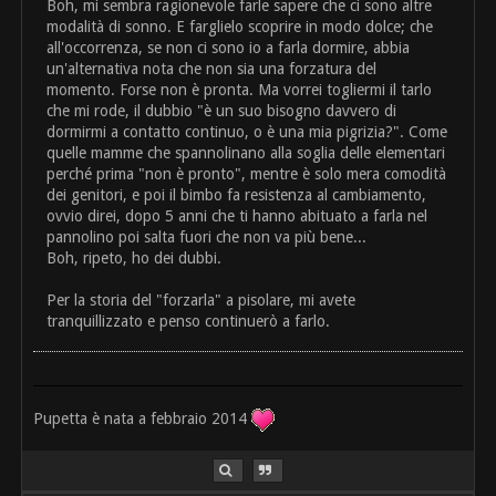
Boh, mi sembra ragionevole farle sapere che ci sono altre
modalità di sonno. E farglielo scoprire in modo dolce; che
all'occorrenza, se non ci sono io a farla dormire, abbia
un'alternativa nota che non sia una forzatura del
momento. Forse non è pronta. Ma vorrei togliermi il tarlo
che mi rode, il dubbio "è un suo bisogno davvero di
dormirmi a contatto continuo, o è una mia pigrizia?". Come
quelle mamme che spannolinano alla soglia delle elementari
perché prima "non è pronto", mentre è solo mera comodità
dei genitori, e poi il bimbo fa resistenza al cambiamento,
ovvio direi, dopo 5 anni che ti hanno abituato a farla nel
pannolino poi salta fuori che non va più bene...
Boh, ripeto, ho dei dubbi.
Per la storia del "forzarla" a pisolare, mi avete
tranquillizzato e penso continuerò a farlo.
Pupetta è nata a febbraio 2014