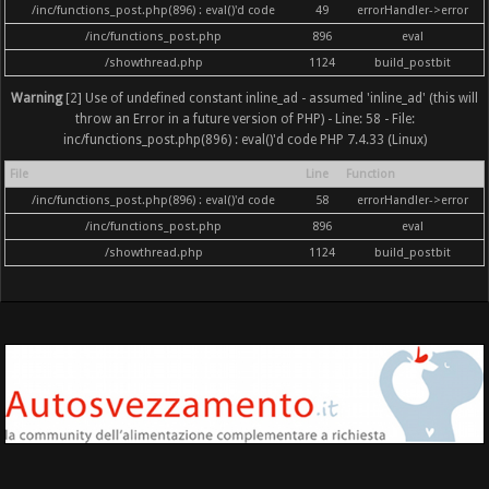
/inc/functions_post.php(896) : eval()'d code
49
errorHandler->error
/inc/functions_post.php
896
eval
/showthread.php
1124
build_postbit
Warning
[2] Use of undefined constant inline_ad - assumed 'inline_ad' (this will
throw an Error in a future version of PHP) - Line: 58 - File:
inc/functions_post.php(896) : eval()'d code PHP 7.4.33 (Linux)
File
Line
Function
/inc/functions_post.php(896) : eval()'d code
58
errorHandler->error
/inc/functions_post.php
896
eval
/showthread.php
1124
build_postbit