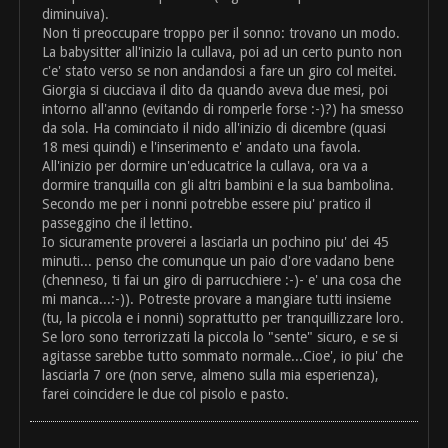
diminuiva).
Non ti preoccupare troppo per il sonno: trovano un modo.
La babysitter all'inizio la cullava, poi ad un certo punto non
c'e' stato verso se non andandosi a fare un giro col meitei.
Giorgia si ciucciava il dito da quando aveva due mesi, poi
intorno all'anno (evitando di romperle forse :-)?) ha smesso
da sola. Ha cominciato il nido all'inizio di dicembre (quasi
18 mesi quindi) e l'inserimento e' andato una favola.
All'inizio per dormire un'educatrice la cullava, ora va a
dormire tranquilla con gli altri bambini e la sua bambolina.
Secondo me per i nonni potrebbe essere piu' pratico il
passeggino che il lettino.
Io sicuramente proverei a lasciarla un pochino piu' dei 45
minuti... penso che comunque un paio d'ore vadano bene
(chenneso, ti fai un giro di parrucchiere :-)- e' una cosa che
mi manca...:-)). Potreste provare a mangiare tutti insieme
(tu, la piccola e i nonni) soprattutto per tranquillizzare loro.
Se loro sono terrorizzati la piccola lo "sente" sicuro, e se si
agitasse sarebbe tutto sommato normale...Cioe', io piu' che
lasciarla 7 ore (non serve, almeno sulla mia esperienza),
farei coincidere le due col pisolo e pasto.