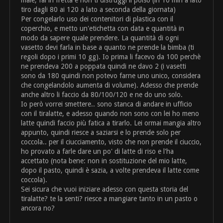
tiro dagli 80 ai 120 a lato a seconda della giornata)
Per congelarlo uso dei contenitori di plastica con il
coperchio, e metto un'etichetta con data e quantità in
modo da sapere quale prendere. La quantità di ogni
vasetto devi farla in base a quanto ne prende la bimba (ti
regoli dopo i primi 10 gg). Io prima li facevo da 100 perchè
ne prendeva 200 a poppata quindi ne davo 2 (i vasetti
sono da 180 quindi non potevo farne uno unico, considera
che congelandolo aumenta di volume). Adesso che prende
anche altro li faccio da 80/100/120 e ne do uno solo.
Io però vorrei smettere.. sono stanca di andare in ufficio
con il tiralatte, e adesso quando non sono con lei ho meno
latte quindi faccio più fatica a tirarlo. Lei ormai mangia altro
appunto, quindi riesce a saziarsi e lo prende solo per
coccola.. per il ciucciamento, visto che non prende il ciuccio,
ho provato a farle dare un po' di latte di riso e l'ha
accettato (nota bene: non in sostituzione del mio latte,
dopo il pasto, quindi è sazia, a volte prendeva il latte come
coccola).
Sei sicura che vuoi iniziare adesso con questa storia del
tiralatte? te la senti? riesce a mangiare tanto in un pasto o
ancora no?