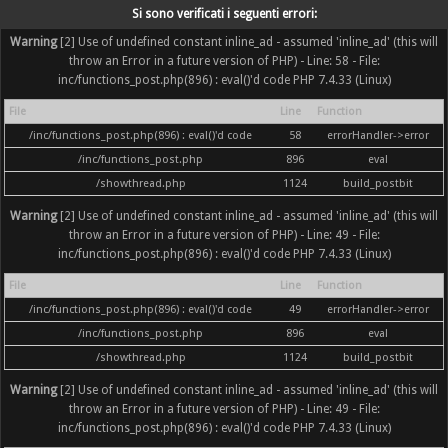
Si sono verificati i seguenti errori:
Warning
[2] Use of undefined constant inline_ad - assumed 'inline_ad' (this will
throw an Error in a future version of PHP) - Line: 58 - File:
inc/functions_post.php(896) : eval()'d code PHP 7.4.33 (Linux)
File
Line
Function
/inc/functions_post.php(896) : eval()'d code
58
errorHandler->error
/inc/functions_post.php
896
eval
/showthread.php
1124
build_postbit
Warning
[2] Use of undefined constant inline_ad - assumed 'inline_ad' (this will
throw an Error in a future version of PHP) - Line: 49 - File:
inc/functions_post.php(896) : eval()'d code PHP 7.4.33 (Linux)
File
Line
Function
/inc/functions_post.php(896) : eval()'d code
49
errorHandler->error
/inc/functions_post.php
896
eval
/showthread.php
1124
build_postbit
Warning
[2] Use of undefined constant inline_ad - assumed 'inline_ad' (this will
throw an Error in a future version of PHP) - Line: 49 - File:
inc/functions_post.php(896) : eval()'d code PHP 7.4.33 (Linux)