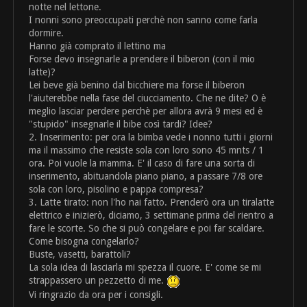
notte nel lettone.
I nonni sono preoccupati perchè non sanno come farla
dormire.
Hanno già comprato il lettino ma
Forse devo insegnarle a prendere il biberon (con il mio
latte)?
Lei beve già benino dal bicchiere ma forse il biberon
l'aiuterebbe nella fase del ciucciamento. Che ne dite? O è
meglio lasciar perdere perchè per allora avrà 9 mesi ed è
"stupido" insegnarle il bibe così tardi? Idee?
2. Inserimento: per ora la bimba vede i nonno tutti i giorni
ma il massimo che resiste sola con loro sono 45 mnts / 1
ora. Poi vuole la mamma. E' il caso di fare una sorta di
inserimento, abituandola piano piano, a passare 7/8 ore
sola con loro, pisolino e pappa compresa?
3. Latte tirato: non l'ho nai fatto. Prenderò ora un tiralatte
elettrico e inizierò, diciamo, 3 settimane prima del rientro a
fare le scorte. So che si può congelare e poi far scaldare.
Come bisogna congelarlo?
Buste, vasetti, barattoli?
La sola idea di lasciarla mi spezza il cuore. E' come se mi
strappassero un pezzetto di me.
Vi ringrazio da ora per i consigli.