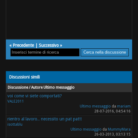
«
Precedente
|
Successivo
»
Discussioni simili
Discussione / Autore
Ultimo messaggio
voi come vi siete comportati?
VALE2011
Ultimo messaggio
da
mariam
28-07-2016, 04:54 16
rientro al lavoro.. necessito un pat pat!!
isottablu
Ultimo messaggio
da
MummyMara
26-03-2013, 03:13 15