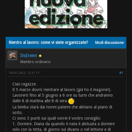
Rientro al lavoro: come vi siete organizzate?
Modi discussione
Indreen
Membro ordinario
19-01-2012, 11:11 11
#1
Ciao ragazze.
Il 5 marzo dovrò rientrare al lavoro (già ho il magone!).
Lavorerò fino al 5 giugno a 6 ore su turni che andranno
dalle 8 di mattina alle 8 di sera
La bimba starà dai nonni paterni che abitano al piano di
sotto.
Ci sono 3 punti sui quali vorrei il vostro consiglio:
1. Dormire. Diana da quando è nata è abituata a dormire
solo con la tetta, di giorno sul divano o nel lettone e di