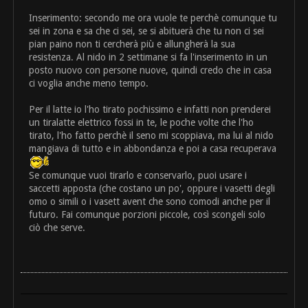
Inserimento: secondo me ora vuole te perchè comunque tu
sei in zona e sa che ci sei, se si abituerà che tu non ci sei
pian paino non ti cercherà più e allungherà la sua
resistenza. Al nido in 2 settimane si fa l'inserimento in un
posto nuovo con persone nuove, quindi credo che in casa
ci voglia anche meno tempo.
Per il latte io l'ho tirato pochissimo e infatti non prenderei
un tiralatte elettrico fossi in te, le poche volte che l'ho
tirato, l'ho fatto perchè il seno mi scoppiava, ma lui al nido
mangiava di tutto e in abbondanza e poi a casa recuperava
Se comunque vuoi tirarlo e conservarlo, puoi usare i
saccetti apposta (che costano un po', oppure i vasetti degli
omo o simili o i vasett avent che sono comodi anche per il
futuro. Fai comunque porzioni piccole, così scongeli solo
ciò che serve.