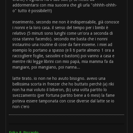
addormentarsi con mia suocera che gli urla "ohhhh-ohhh-
o" tutto è possibile!!!)
inserimento. secondo me non è indispensabile, già conosce
i nonni e la loro casa. il senso del tempo per i bimbi è
relativo (5 minuti sono lunghi come un'ora a seconda di
cosa stanno facendo). secondo me basta che i nonni
instaurino una routine di cose da fare insieme. i miei ad
esempio lo portano a spasso (e lì ti parte almeno 1 ora a
raccogliere foglie, sassolini e bastoni) poi vanno a casa e
mentre riki legge librini con mio papà, mia mamma fa da
mangiare, poi mangiano, poi nanna...
latte tirato. io non ne ho avuto bisogno. avevo una
bellissima scorta in freezer che ho buttato perchè (a) riki
non ha mai voluto il biberon, (b) una volta partito lo
svezzamento (per fortuna partito bene a 6 mesi) la fame
poteva essere tamponata con cose diverse dal latte se io
non c'ero
Erika & Riccardo