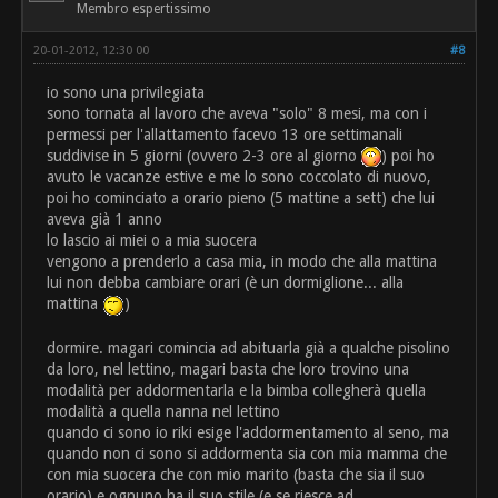
Membro espertissimo
20-01-2012, 12:30 00
#8
io sono una privilegiata
sono tornata al lavoro che aveva "solo" 8 mesi, ma con i
permessi per l'allattamento facevo 13 ore settimanali
suddivise in 5 giorni (ovvero 2-3 ore al giorno
) poi ho
avuto le vacanze estive e me lo sono coccolato di nuovo,
poi ho cominciato a orario pieno (5 mattine a sett) che lui
aveva già 1 anno
lo lascio ai miei o a mia suocera
vengono a prenderlo a casa mia, in modo che alla mattina
lui non debba cambiare orari (è un dormiglione... alla
mattina
)
dormire. magari comincia ad abituarla già a qualche pisolino
da loro, nel lettino, magari basta che loro trovino una
modalità per addormentarla e la bimba collegherà quella
modalità a quella nanna nel lettino
quando ci sono io riki esige l'addormentamento al seno, ma
quando non ci sono si addormenta sia con mia mamma che
con mia suocera che con mio marito (basta che sia il suo
orario) e ognuno ha il suo stile (e se riesce ad