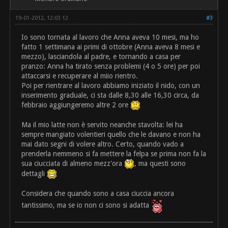
19-01-2012, 12:03 12
#3
Io sono tornata al lavoro che Anna aveva 10 mesi, ma ho
fatto 1 settimana ai primi di ottobre (Anna aveva 8 mesi e
mezzo), lasciandola al padre, e tornando a casa per
pranzo: Anna ha tirato senza problemi (4 o 5 ore) per poi
attaccarsi e recuperare al miio rientro.
Poi per rientrare al lavoro abbiamo iniziato il nido, con un
inserimento graduale, ci sta dalle 8,30 alle 16,30 circa, da
febbraio aggiungeremo altre 2 ore
Ma il mio latte non è servito neanche stavolta: lei ha
sempre mangiato volentieri quello che le davano e non ha
mai dato segni di volere altro. Certo, quando vado a
prenderla nemmeno si fa mettere la felpa se prima non fa la
sua ciucciata di almeno mezz'ora
, ma questi sono
dettagli
Considera che quando sono a casa ciuccia ancora
tantissimo, ma se io non ci sono si adatta