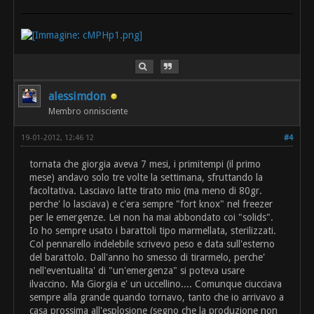
alessimdon
Membro onnisciente
19-01-2012, 12:46 12
#4
tornata che giorgia aveva 7 mesi, i primitempi (il primo
mese) andavo solo tre volte la settimana, sfruttando la
facoltativa. Lasciavo latte tirato mio (ma meno di 80gr.
perche' lo lasciava) e c'era sempre "fort knox" nel freezer
per le emergenze. Lei non ha mai abbondato coi "solids".
Io ho sempre usato i barattoli tipo marmellata, sterilizzati.
Col pennarello indelebile scrivevo peso e data sull'esterno
del barattolo. Dall'anno ho smesso di tirarmelo, perche'
nell'eventualita' di "un'emergenza" si poteva usare
ilvaccino. Ma Giorgia e' un uccellino.... Comunque ciucciava
sempre alla grande quando tornavo, tanto che io arrivavo a
casa prossima all'esplosione (segno che la produzione non