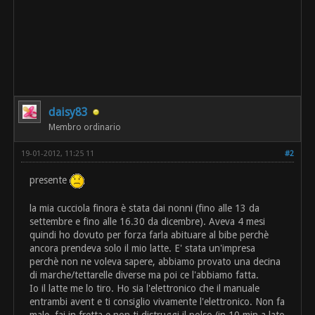
daisy83
Membro ordinario
19-01-2012, 11:25 11
#2
presente
la mia cucciola finora è stata dai nonni (fino alle 13 da
settembre e fino alle 16.30 da dicembre). Aveva 4 mesi
quindi ho dovuto per forza farla abituare al bibe perchè
ancora prendeva solo il mio latte. E' stata un'impresa
perchè non ne voleva sapere, abbiamo provato una decina
di marche/tettarelle diverse ma poi ce l'abbiamo fatta.
Io il latte me lo tiro. Ho sia l'elettronico che il manuale
entrambi avent e ti consiglio vivamente l'elettronico. Non fa
male, fai in fretta e non ti distruggi il polso (in 10 min a lato