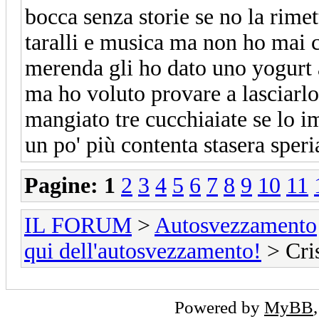
bocca senza storie se no la rimet
taralli e musica ma non ho mai 
merenda gli ho dato uno yogurt 
ma ho voluto provare a lasciarlo
mangiato tre cucchiaiate se lo 
un po' più contenta stasera sper
Pagine:
1
2
3
4
5
6
7
8
9
10
11
IL FORUM
>
Autosvezzamento
qui dell'autosvezzamento!
> Cri
Powered by
MyBB