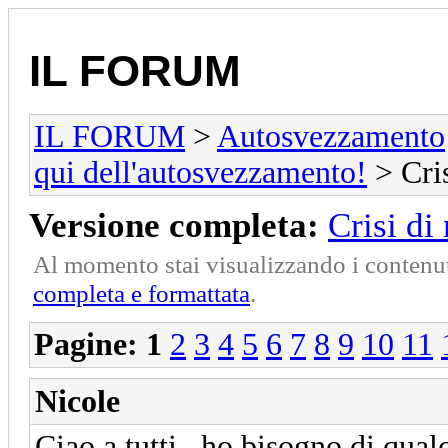
IL FORUM
IL FORUM
>
Autosvezzamento
qui dell'autosvezzamento!
> Cri
Versione completa:
Crisi d
Al momento stai visualizzando i contenut
completa e formattata
.
Pagine:
1
2
3
4
5
6
7
8
9
10
11
Nicole
Ciao a tutti.. ho bisogno di qua