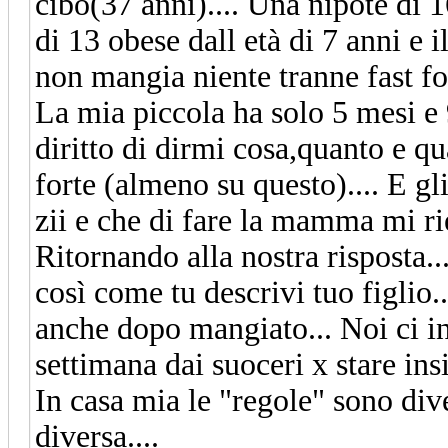
cibo(37 anni).... Una nipote di 1
di 13 obese dall età di 7 anni e 
non mangia niente tranne fast foo
La mia piccola ha solo 5 mesi e 9
diritto di dirmi cosa,quanto e q
forte (almeno su questo).... E gli
zii e che di fare la mamma mi ri
Ritornando alla nostra risposta..
così come tu descrivi tuo figlio..
anche dopo mangiato... Noi ci i
settimana dai suoceri x stare insi
In casa mia le "regole" sono dive
diversa....