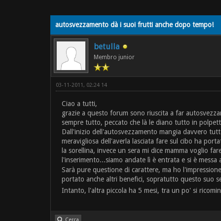
autosvezzamento dà i suoi frutti anche dopo tempo!
betulla
Membro junior
03-11-2011, 02:24 14
Ciao a tutti,
grazie a questo forum sono riuscita a far autosvezz
sempre tutto, peccato che là le diano tutto in polpett
Dall'inizio dell'autosvezzamento mangia davvero tutto
meravigliosa dell'averla lasciata fare sul cibo ha port
la sorellina, invece un sera mi dice mamma voglio fare
l'inserimento...siamo andate lì è entrata e si è mess
Sarà pure questione di carattere, ma ho l'impressione
portato anche altri benefici, sopratutto questo suo se
Intanto, l'altra piccola ha 5 mesi, tra un po' si ricomin
Cerca