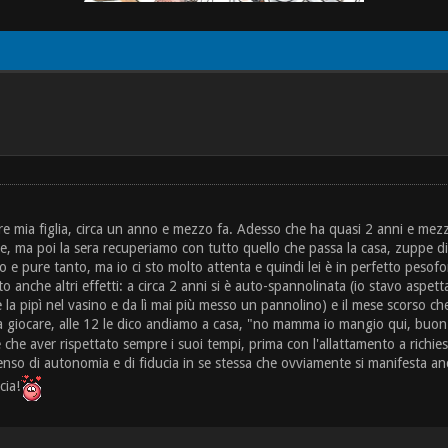
are mia figlia, circa un anno e mezzo fa. Adesso che ha quasi 2 anni e m
e, ma poi la sera recuperiamo con tutto quello che passa la casa, zuppe di 
 e pure tanto, ma io ci sto molto attenta e quindi lei è in perfetto peso
ato anche altri effetti: a circa 2 anni si è auto-spannolinata (io stavo asp
 la pipì nel vasino e da lì mai più messo un pannolino) e il mese scorso ch
a a giocare, alle 12 le dico andiamo a casa, "no mamma io mangio qui, buo
 che aver rispettato sempre i suoi tempi, prima con l'allattamento a richi
nso di autonomia e di fiducia in se stessa che ovviamente si manifesta anch
cia!