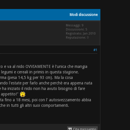
Modi discussione
Messaggi: 9
Discussioni: 5
Registrato: Jan 2010
Reputazione:
0
#1
ezzo e va al nido OVVIAMENTE è l'unica che mangia
legumi e cereali in primis in questa stagione.
forma (pesa 14,5 kg per 93 cm). Ma la cosa
ettando l'estate per farlo anche perchè era appena nata
e ha iniziato il nido non ha avuto bisogno di fare
n appetito!"
esta fino a 18 mesi, poi con l' autosvezzamento abbia
e in tutti gli altri suoi comportamenti.
Cita messaggio