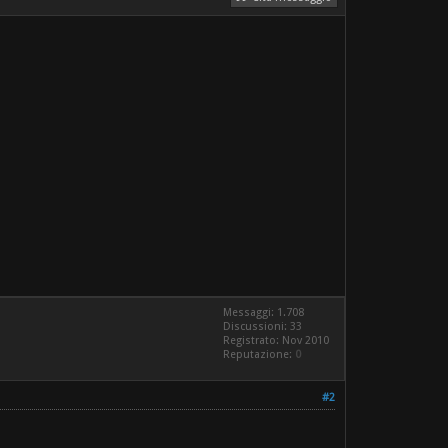
Messaggi: 1.708
Discussioni: 33
Registrato: Nov 2010
Reputazione:
0
#2