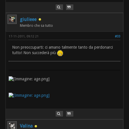
giulieee
Membro che sa tutto
17-11-2011, 09:12 21
#33
Non preoccuparti: ci amano talmente tanto da perdonarci
tutto! Non succederà più
Valina