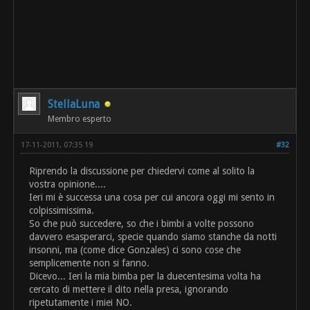
StellaLuna
Membro esperto
17-11-2011, 07:35 19
#32
Riprendo la discussione per chiedervi come al solito la
vostra opinione....
Ieri mi è successa una cosa per cui ancora oggi mi sento in
colpissimissima.
So che può succedere, so che i bimbi a volte possono
davvero esasperarci, specie quando siamo stanche da notti
insonni, ma (come dice Gonzales) ci sono cose che
semplicemente non si fanno.
Dicevo... Ieri la mia bimba per la duecentesima volta ha
cercato di mettere il dito nella presa, ignorando
ripetutamente i miei NO.