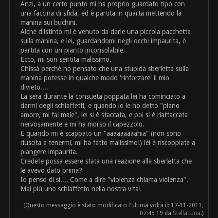
Anzi, a un certo punto mi ha proprio guardato tipo con
una faccina di sfida, ed è partita in quarta mettendo la
manina sui buchini.
Alchè d'istinto mi è venuto da darle una piccola pacchetta
sulla manina, e lei, guardandomi negli occhi impaurita, è
partita con un pianto inconsolabile.
Ecco, mi son sentita malissimo.
Chissà perchè ho pensato che una stupida sberletta sulla
manina potesse in qualche modo 'rinforzare' il mio
divieto....
La sera durante la consueta poppata lei ha cominciato a
darmi degli schiaffetti, e quando io le ho detto "piano
amore, mi fai male", lei si è staccata, e poi si è riattaccata
nervosamente e mi ha morso il capezzolo.
E quando mi è scappato un "aaaaaaaaahia" (non sono
riuscita a tenermi, mi ha fatto malissimo!) lei è riscoppiata a
piangere impaurita.
Credete possa essere stata una reazione alla sberletta che
le avevo dato prima?
Io penso di si.... Come a dire "violenza chiama violenza".
Mai più uno schiaffetto nella nostra vita!
(Questo messaggio è stato modificato l'ultima volta il: 17-11-2011,
07:45 19 da
StellaLuna
.)