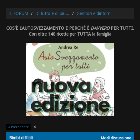
IL FORUM
Di tutto e di più...
Genitori e dintorni
COS'È L'AUTOSVEZZAMENTO E PERCHÉ È
DAVVERO
PER TUTTI.
Con oltre 140 ricette per TUTTA la famiglia
« Precedente
4
Bimbi difficili
Modi discussione