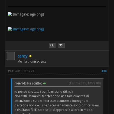
cancy
Membro onnisciente
19-11-2011, 11:17 23
#38
rikierikki Ha scritto:
(19-11-2011, 12:22 00)
io penso che tutti i bambini siano difficili
cioè tutti i bambini ti richiedono una tale quantità di
attenzione e cure e interesse e amore e impegno e
partecipazione e... che necessariamente sono difficilissimi
e risultano facili solo se ci si approccia a loro in modo