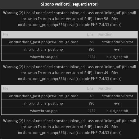
Si sono verificati i seguenti errori:
Warning
[2] Use of undefined constant inline_ad - assumed 'inline_ad' (this will
throw an Error in a future version of PHP) - Line: 58 - File:
inc/functions_post.php(896) : eval()'d code PHP 7.4.33 (Linux)
File
Line
Function
/inc/functions_post.php(896) : eval()'d code
58
errorHandler->error
/inc/functions_post.php
896
eval
/showthread.php
1124
build_postbit
Warning
[2] Use of undefined constant inline_ad - assumed 'inline_ad' (this will
throw an Error in a future version of PHP) - Line: 49 - File:
inc/functions_post.php(896) : eval()'d code PHP 7.4.33 (Linux)
File
Line
Function
/inc/functions_post.php(896) : eval()'d code
49
errorHandler->error
/inc/functions_post.php
896
eval
/showthread.php
1124
build_postbit
Warning
[2] Use of undefined constant inline_ad - assumed 'inline_ad' (this will
throw an Error in a future version of PHP) - Line: 49 - File:
inc/functions_post.php(896) : eval()'d code PHP 7.4.33 (Linux)