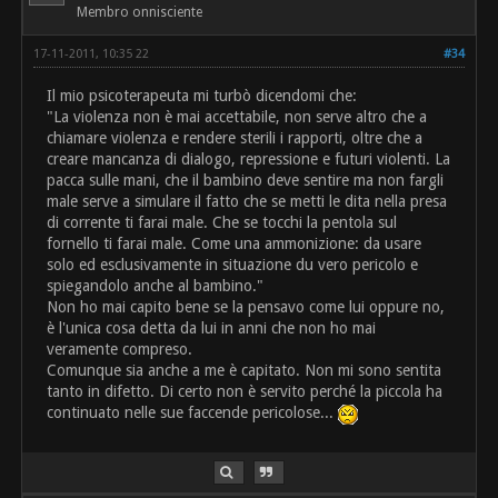
Membro onnisciente
17-11-2011, 10:35 22
#34
Il mio psicoterapeuta mi turbò dicendomi che:
"La violenza non è mai accettabile, non serve altro che a
chiamare violenza e rendere sterili i rapporti, oltre che a
creare mancanza di dialogo, repressione e futuri violenti. La
pacca sulle mani, che il bambino deve sentire ma non fargli
male serve a simulare il fatto che se metti le dita nella presa
di corrente ti farai male. Che se tocchi la pentola sul
fornello ti farai male. Come una ammonizione: da usare
solo ed esclusivamente in situazione du vero pericolo e
spiegandolo anche al bambino."
Non ho mai capito bene se la pensavo come lui oppure no,
è l'unica cosa detta da lui in anni che non ho mai
veramente compreso.
Comunque sia anche a me è capitato. Non mi sono sentita
tanto in difetto. Di certo non è servito perché la piccola ha
continuato nelle sue faccende pericolose...