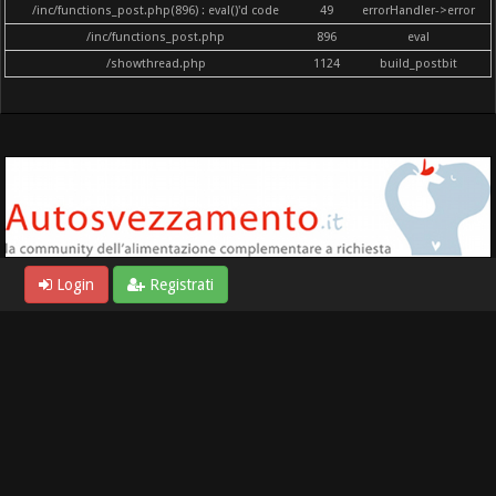
/inc/functions_post.php(896) : eval()'d code
49
errorHandler->error
/inc/functions_post.php
896
eval
/showthread.php
1124
build_postbit
Login
Registrati