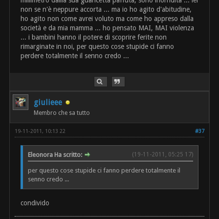
millimetro dallla sua guancetta paffuta, sono inorridita ... lei
non se n'è neppure accorta ... ma io ho agito d'abitudine,
ho agito non come avrei voluto ma come ho appreso dalla
società e da mia mamma ... ho pensato MAI, MAI violenza
... i bambini hanno il potere di scoprire ferite non
rimarginate in noi, per questo cose stupide ci fanno
perdere totalmente il senno credo ...
giulieee
Membro che sa tutto
19-11-2011, 10:13 22
#37
Eleonora Ha scritto:
(19-11-2011, 05:25 17)
per questo cose stupide ci fanno perdere totalmente il
senno credo ...
condivido