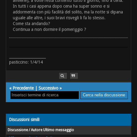
avviene), a volte resta contento tutto il giorno, fino a cena.
In tutti i casi appena dopo cena ha super sonno e si
addormenta con più facilità del solito, ma la notte si dipana
uguale alle altre, i suoi bravi risvegli li fa lo stesso.
Come sta andando?
Continua a non dormire il pomeriggio ?
____________________
pasticcino: 1/4/14
«
Precedente
|
Successivo
»
Discussioni simili
Discussione / Autore
Ultimo messaggio