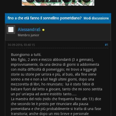
fino a che età fanno il sonnellino pomeridiano?
Modi discussione
AlessandraS
Membro junior
30-09-2016, 03:40 15
#1
Buongiorno a tutti.
Mio figlio, 2 anni e mezzo abbondanti (3 a gennaio),
improvvisamente, da una decina di giorni si addormenta
con molta difficoltà di pomeriggio; mi trovo a leggergli
storie su storie per un’ora e più, al buio, alla fine viene
sonno a me e non a lui! Negli ultimi giorni, dopo una
mezzoretta di libri, ho rinunciato; lui è stato felice di
balzare fuori dal letto a giocare, tanto che mi sono sentita
un po’ un’arpia ad avere insistito tanto.....
La maestra del nido (nido che frequenta fino alle 13) dice
che secondo lei è presto per rinunciare alla pausa
pomeridiana e che più probabilmente si tratta di una fase
transitoria; anche dopo un mio breve e personale