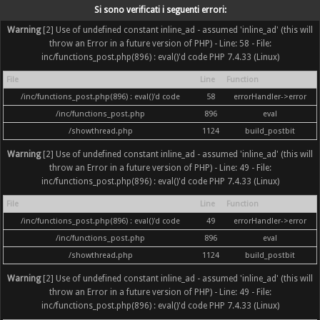
Si sono verificati i seguenti errori:
Warning
[2] Use of undefined constant inline_ad - assumed 'inline_ad' (this will
throw an Error in a future version of PHP) - Line: 58 - File:
inc/functions_post.php(896) : eval()'d code PHP 7.4.33 (Linux)
File
Line
Function
/inc/functions_post.php(896) : eval()'d code
58
errorHandler->error
/inc/functions_post.php
896
eval
/showthread.php
1124
build_postbit
Warning
[2] Use of undefined constant inline_ad - assumed 'inline_ad' (this will
throw an Error in a future version of PHP) - Line: 49 - File:
inc/functions_post.php(896) : eval()'d code PHP 7.4.33 (Linux)
File
Line
Function
/inc/functions_post.php(896) : eval()'d code
49
errorHandler->error
/inc/functions_post.php
896
eval
/showthread.php
1124
build_postbit
Warning
[2] Use of undefined constant inline_ad - assumed 'inline_ad' (this will
throw an Error in a future version of PHP) - Line: 49 - File:
inc/functions_post.php(896) : eval()'d code PHP 7.4.33 (Linux)