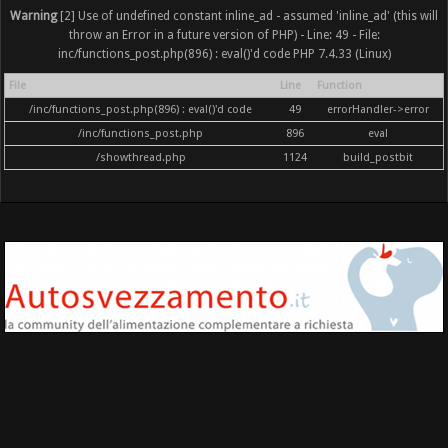
Warning
[2] Use of undefined constant inline_ad - assumed 'inline_ad' (this will
throw an Error in a future version of PHP) - Line: 49 - File:
inc/functions_post.php(896) : eval()'d code PHP 7.4.33 (Linux)
File
Line
Function
/inc/functions_post.php(896) : eval()'d code
49
errorHandler->error
/inc/functions_post.php
896
eval
/showthread.php
1124
build_postbit