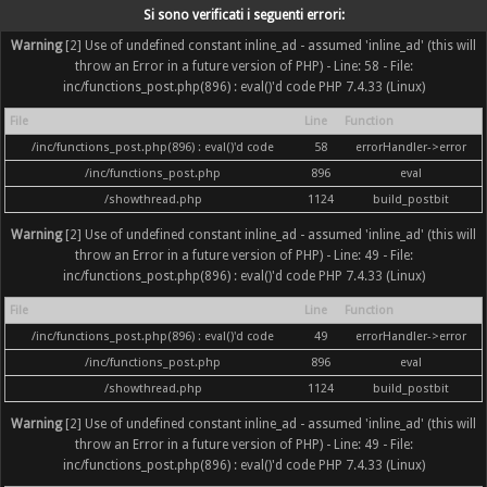
Si sono verificati i seguenti errori:
Warning
[2] Use of undefined constant inline_ad - assumed 'inline_ad' (this will
throw an Error in a future version of PHP) - Line: 58 - File:
inc/functions_post.php(896) : eval()'d code PHP 7.4.33 (Linux)
File
Line
Function
/inc/functions_post.php(896) : eval()'d code
58
errorHandler->error
/inc/functions_post.php
896
eval
/showthread.php
1124
build_postbit
Warning
[2] Use of undefined constant inline_ad - assumed 'inline_ad' (this will
throw an Error in a future version of PHP) - Line: 49 - File:
inc/functions_post.php(896) : eval()'d code PHP 7.4.33 (Linux)
File
Line
Function
/inc/functions_post.php(896) : eval()'d code
49
errorHandler->error
/inc/functions_post.php
896
eval
/showthread.php
1124
build_postbit
Warning
[2] Use of undefined constant inline_ad - assumed 'inline_ad' (this will
throw an Error in a future version of PHP) - Line: 49 - File:
inc/functions_post.php(896) : eval()'d code PHP 7.4.33 (Linux)