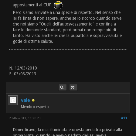
appostamenti al CUP.
Però siamo arrivate a una specie di rispetto. Nel senso che
lei fa finta di non sapere, anche se io ricordo quando serve
che noi siamo "Quelli dell'autosvezzamento" e contina a
fare le domande standard, però ormai non rompe più di
tanto. Ha visto anche lei che la pupattola è sopravvissuta e
gode di ottima salute.
N. 12/03/2010
E. 03/03/2013
vale
Membro esperto
23-02-2011, 11:20 23
#13
Dimenticavo, la mia illuminata e onesta pediatra privata alla
prima visita, quando le avevo parlato dell'as, aveva