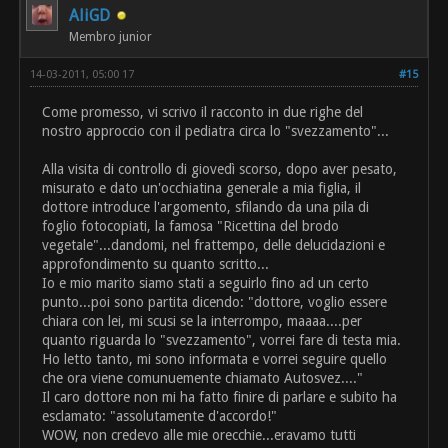
AliGD
Membro junior
14-03-2011, 05:00 17
#15
Come promesso, vi scrivo il racconto in due righe del
nostro approccio con il pediatra circa lo "svezzamento"...
Alla visita di controllo di giovedì scorso, dopo aver pesato,
misurato e dato un'occhiatina generale a mia figlia, il
dottore introduce l'argomento, sfilando da una pila di
foglio fotocopiati, la famosa "Ricettina del brodo
vegetale"...dandomi, nel frattempo, delle delucidazioni e
approfondimento su quanto scritto...
Io e mio marito siamo stati a seguirlo fino ad un certo
punto...poi sono partita dicendo: "dottore, voglio essere
chiara con lei, mi scusi se la interrompo, maaaa....per
quanto riguarda lo "svezzamento", vorrei fare di testa mia.
Ho letto tanto, mi sono informata e vorrei seguire quello
che ora viene comunuemente chiamato Autosvez...."
Il caro dottore non mi ha fatto finire di parlare e subito ha
esclamato: "assolutamente d'accordo!"
WOW, non credevo alle mie orecchie...eravamo tutti