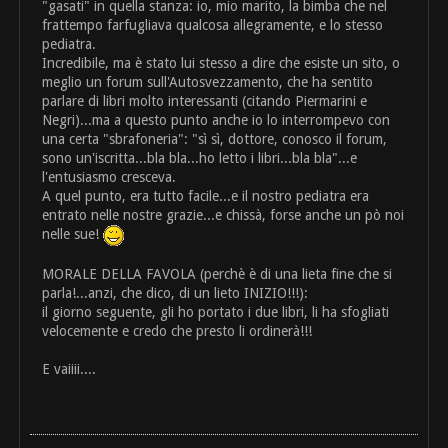
"gasati" in quella stanza: io, mio marito, la bimba che nel
frattempo farfugliava qualcosa allegramente, e lo stesso
pediatra.
Incredibile, ma è stato lui stesso a dire che esiste un sito, o
meglio un forum sull'Autosvezzamento, che ha sentito
parlare di libri molto interessanti (citando Piermarini e
Negri)...ma a questo punto anche io lo interrompevo con
una certa "sbrafoneria": "sì sì, dottore, conosco il forum,
sono un'iscritta...bla bla...ho letto i libri...bla bla"...e
l'entusiasmo cresceva.
A quel punto, era tutto facile...e il nostro pediatra era
entrato nelle nostre grazie...e chissà, forse anche un pò noi
nelle sue!
MORALE DELLA FAVOLA (perchè è di una lieta fine che si
parla!...anzi, che dico, di un lieto INIZIO!!!):
il giorno seguente, gli ho portato i due libri, li ha sfogliati
velocemente e credo che presto li ordinerà!!!
E vaiiii....