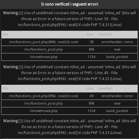
Si sono verificati i seguenti errori:
Warning
[2] Use of undefined constant inline_ad - assumed 'inline_ad' (this will
throw an Error in a future version of PHP) - Line: 58 - File:
inc/functions_post.php(896) : eval()'d code PHP 7.4.33 (Linux)
File
Line
Function
/inc/functions_post.php(896) : eval()'d code
58
errorHandler->error
/inc/functions_post.php
896
eval
/showthread.php
1124
build_postbit
Warning
[2] Use of undefined constant inline_ad - assumed 'inline_ad' (this will
throw an Error in a future version of PHP) - Line: 49 - File:
inc/functions_post.php(896) : eval()'d code PHP 7.4.33 (Linux)
File
Line
Function
/inc/functions_post.php(896) : eval()'d code
49
errorHandler->error
/inc/functions_post.php
896
eval
/showthread.php
1124
build_postbit
Warning
[2] Use of undefined constant inline_ad - assumed 'inline_ad' (this will
throw an Error in a future version of PHP) - Line: 49 - File:
inc/functions_post.php(896) : eval()'d code PHP 7.4.33 (Linux)