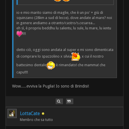
io e mio marito siamo di maglie, che è un po' + giù di
squinzano (28km a sud di lecce). dove andate al mare? noi
in genere andiamo a otranto/castro/s.cesarea...
eh sì, è propriu beddhu lu salentu, lu sule, lu mare, lu ientu
!!!!
detto ciò, oggi sono andata al super e mi sono dimenticata
di comprare lo spazzolino x silvia
, x cui il nostro
battesimo dentale
è rimandato! che mamma! che
capu!!!!
Wow.....evviva la Puglia! Io sono di Brindisi!
LottaCate
Membro che sa tutto