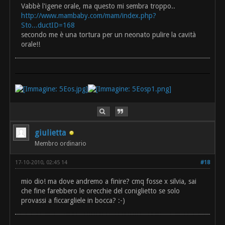
Vabbè l'igene orale, ma questo mi sembra troppo..
http://www.mambaby.com/mam/index.php?
Sto...ductID=168
secondo me è una tortura per un neonato pulire la cavità
orale!!
giulietta
Membro ordinario
17-10-2010, 02:45 14
#18
mio dio! ma dove andremo a finire? cmq fosse x silvia, sai
che fine farebbero le orecchie del coniglietto se solo
provassi a ficcargliele in bocca? :-)