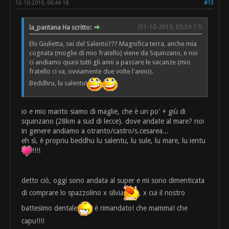
12-10-2010, 06:44 18
#13
la_pantana Ha scritto:
(11-10-2010, 05:59 17)
Ehi Giulietta, sei del Salento??? Magnifica terra, anche mia
cognata (moglie di mio fratello) viene da Squinzano, e noi
ci andiamo quasi tutti gli anni a passare le vacanze (mio
fratello ci va, ovviamente due volte l'anno).
Beddhru, lu salentu!
io e mio marito siamo di maglie, che è un po' + giù di
squinzano (28km a sud di lecce). dove andate al mare? noi
in genere andiamo a otranto/castro/s.cesarea...
eh sì, è propriu beddhu lu salentu, lu sule, lu mare, lu ientu
!!!!
detto ciò, oggi sono andata al super e mi sono dimenticata
di comprare lo spazzolino x silvia
, x cui il nostro
battesimo dentale
è rimandato! che mamma! che
capu!!!!