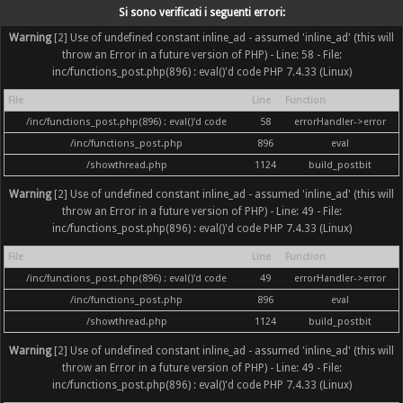
Si sono verificati i seguenti errori:
Warning
[2] Use of undefined constant inline_ad - assumed 'inline_ad' (this will
throw an Error in a future version of PHP) - Line: 58 - File:
inc/functions_post.php(896) : eval()'d code PHP 7.4.33 (Linux)
File
Line
Function
/inc/functions_post.php(896) : eval()'d code
58
errorHandler->error
/inc/functions_post.php
896
eval
/showthread.php
1124
build_postbit
Warning
[2] Use of undefined constant inline_ad - assumed 'inline_ad' (this will
throw an Error in a future version of PHP) - Line: 49 - File:
inc/functions_post.php(896) : eval()'d code PHP 7.4.33 (Linux)
File
Line
Function
/inc/functions_post.php(896) : eval()'d code
49
errorHandler->error
/inc/functions_post.php
896
eval
/showthread.php
1124
build_postbit
Warning
[2] Use of undefined constant inline_ad - assumed 'inline_ad' (this will
throw an Error in a future version of PHP) - Line: 49 - File:
inc/functions_post.php(896) : eval()'d code PHP 7.4.33 (Linux)