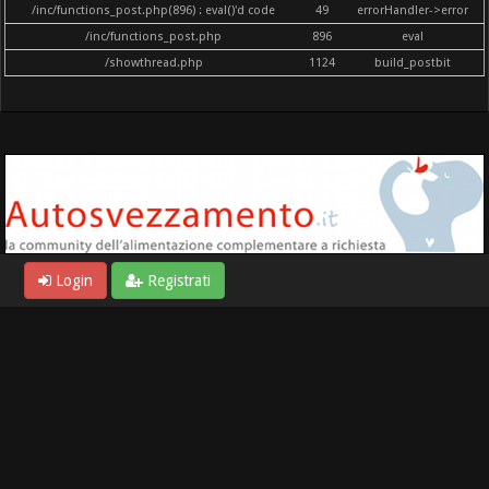
/inc/functions_post.php(896) : eval()'d code
49
errorHandler->error
/inc/functions_post.php
896
eval
/showthread.php
1124
build_postbit
Login
Registrati