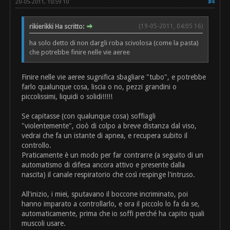
20-05-2011, 10:59 10
#4
rikierikki Ha scritto:
(19-05-2011, 04:05 16)
ha solo detto di non dargli roba scivolosa (come la pasta)
che potrebbe finire nelle vie aeree
Finire nelle vie aeree sugnifica sbagliare "tubo", e potrebbe
farlo qualunque cosa, liscia o no, pezzi grandini o
piccolissimi, liquidi o solidi!!!!!
Se capitasse (con qualunque cosa) soffiagli
"violentemente", cioò di colpo a breve distanza dal viso,
vedrai che fa un istante di apnea, e recupera subito il
controllo.
Praticamente è un modo per far contrarre (a seguito di un
automatismo di difesa ancora attivo e presente dalla
nascita) il canale respiratorio che così respinge l'intruso.
All'inizio, i miei, sputavano il boccone incriminato, poi
hanno imparato a controllarlo, e ora il piccolo lo fa da se,
automaticamente, prima che io soffi perché ha capito quali
muscoli usare.