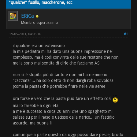
"qualche" fusillo, maccherone, ecc
ERiCa
Membro espertissimo
19-05-2011, 04:05 16
#1
il qualche era un eufemismo
la mia pediatra mi ha dato una buona impressione nel
complesso, ma è così convinta delle sue ricettine che non
me la sono mai sentita di dirle che facciamo AS
non si è stupita più di tanto e non mi ha nemmeno
"cazziata"... ha solo detto di non dargli roba scivolosa
(come la pasta) che potrebbe finire nelle vie aeree
ora forse è vero che la pasta può fare un effetto così
ma lo farebbe a ogni età
a me è successo a circa 20 anni che uno spaghetto mi
salisse su per il naso e uscisse dalla narice... un fastidio
assurdo, ma buona lì
comunque a parte questo da oggi posso dare pesce, brodo