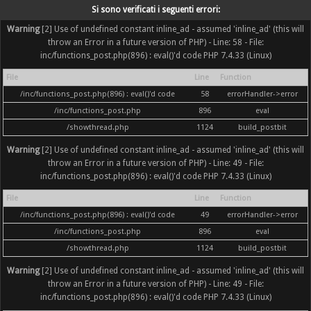
Si sono verificati i seguenti errori:
Warning
[2] Use of undefined constant inline_ad - assumed 'inline_ad' (this will
throw an Error in a future version of PHP) - Line: 58 - File:
inc/functions_post.php(896) : eval()'d code PHP 7.4.33 (Linux)
File
Line
Function
/inc/functions_post.php(896) : eval()'d code
58
errorHandler->error
/inc/functions_post.php
896
eval
/showthread.php
1124
build_postbit
Warning
[2] Use of undefined constant inline_ad - assumed 'inline_ad' (this will
throw an Error in a future version of PHP) - Line: 49 - File:
inc/functions_post.php(896) : eval()'d code PHP 7.4.33 (Linux)
File
Line
Function
/inc/functions_post.php(896) : eval()'d code
49
errorHandler->error
/inc/functions_post.php
896
eval
/showthread.php
1124
build_postbit
Warning
[2] Use of undefined constant inline_ad - assumed 'inline_ad' (this will
throw an Error in a future version of PHP) - Line: 49 - File:
inc/functions_post.php(896) : eval()'d code PHP 7.4.33 (Linux)