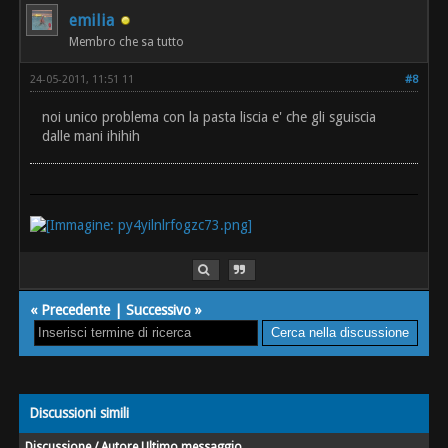
emilia
Membro che sa tutto
24-05-2011, 11:51 11
#8
noi unico problema con la pasta liscia e' che gli sguiscia
dalle mani ihihih
«
Precedente
|
Successivo
»
Discussioni simili
Discussione / Autore
Ultimo messaggio