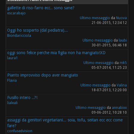
gallette di riso-farro ecc.. sono sane?
escarabajo
Ultimo messaggio
da
Nuova
21-06-2015, 12:34 12
Oggi ho scoperto (dal pediatra)...
Biondaricciola
Ultimo messaggio
da
laubi
30-01-2015, 06:46 18
oggi sono felice perche mia figlia non ha mangiato!XD
laura1
Ultimo messaggio
da
mk5
05-07-2014, 11:25 23
Pianto improvviso dopo aver mangiato
Flavia
Ultimo messaggio
da
Valina
18-07-2013, 12:20 00
Fusillo intero ..?!
lialeali
Ultimo messaggio
da
annabixx
09-06-2012, 10:28 10
assaggi da genitori vegetariani... soia, tofu, seitan ecc ecc come
fare?
confusedvision