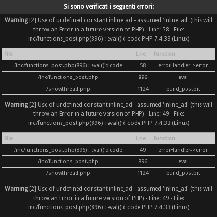
Si sono verificati i seguenti errori:
Warning
[2] Use of undefined constant inline_ad - assumed 'inline_ad' (this will
throw an Error in a future version of PHP) - Line: 58 - File:
inc/functions_post.php(896) : eval()'d code PHP 7.4.33 (Linux)
File
Line
Function
/inc/functions_post.php(896) : eval()'d code
58
errorHandler->error
/inc/functions_post.php
896
eval
/showthread.php
1124
build_postbit
Warning
[2] Use of undefined constant inline_ad - assumed 'inline_ad' (this will
throw an Error in a future version of PHP) - Line: 49 - File:
inc/functions_post.php(896) : eval()'d code PHP 7.4.33 (Linux)
File
Line
Function
/inc/functions_post.php(896) : eval()'d code
49
errorHandler->error
/inc/functions_post.php
896
eval
/showthread.php
1124
build_postbit
Warning
[2] Use of undefined constant inline_ad - assumed 'inline_ad' (this will
throw an Error in a future version of PHP) - Line: 49 - File:
inc/functions_post.php(896) : eval()'d code PHP 7.4.33 (Linux)