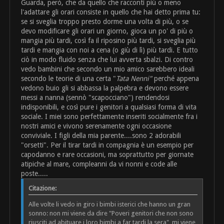
Guarda, però, che da quello che racconti più o meno
l'adattare gli orari consiste in quello che hai detto prima tu:
se si sveglia troppo presto dorme una volta di più, o se
devo modificare gli orari un giorno, gioca un po' di più o
mangia più tardi, così fa il riposino più tardi, si sveglia più
tardi e mangia con noi a cena (o giù di lì) più tardi. E tutto
ciò in modo fluido senza che lui avverta sbalzi. Di contro
vedo bambini che secondo un mio amico sarebbero ideali
secondo le teorie di una certa "
Tata Nenni"
perché appena
vedono buio gli si abbassa la palpebra e devono essere
messi a nanna (sennò "scapocciano") rendendosi
indisponibili, e così pure i genitori a qualsiasi forma di vita
sociale. I miei sono perfettamente inseriti socialmente fra i
nostri amici e vivono serenamente ogni occasione
conviviale. I figli della mia parente....sono 2 adorabili
"orsetti". Per il tirar tardi in compagnia è un esempio per
capodanno e rare occasioni, ma soprattutto per giornate
atipiche al mare, compleanni da vi nonni e code alle
poste.....
Citazione:
Alle volte li vedo in giro i bimbi isterici che hanno un gran
sonno: non mi viene da dire "Poveri genitori che non sono
riusciti ad abituare i loro bimbi a far tardi la sera", mi viene