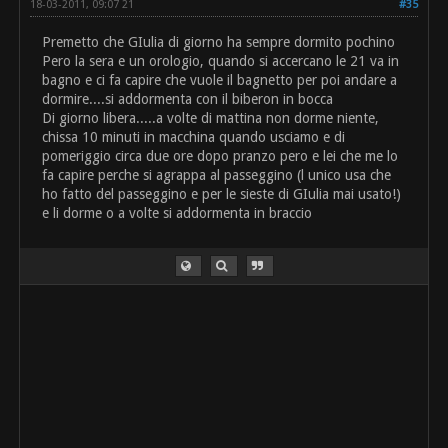
18-03-2011, 09:07 21
#35
Premetto che GIulia di giorno ha sempre dormito pochino
Pero la sera e un orologio, quando si accercano le 21 va in
bagno e ci fa capire che vuole il bagnetto per poi andare a
dormire....si addormenta con il biberon in bocca
Di giorno libera.....a volte di mattina non dorme niente,
chissa 10 minuti in macchina quando usciamo e di
pomeriggio circa due ore dopo pranzo pero e lei che me lo
fa capire perche si agrappa al passeggino (l unico usa che
ho fatto del passeggino e per le sieste di GIulia mai usato!)
e li dorme o a volte si addormenta in braccio