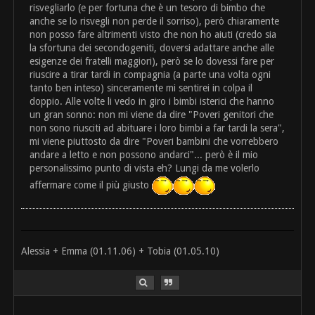
risvegliarlo (e per fortuna che è un tesoro di bimbo che
anche se lo risvegli non perde il sorriso), però chiaramente
non posso fare altrimenti visto che non ho aiuti (credo sia
la sfortuna dei secondogeniti, doversi adattare anche alle
esigenze dei fratelli maggiori), però se lo dovessi fare per
riuscire a tirar tardi in compagnia (a parte una volta ogni
tanto ben inteso) sinceramente mi sentirei in colpa il
doppio. Alle volte li vedo in giro i bimbi isterici che hanno
un gran sonno: non mi viene da dire "Poveri genitori che
non sono riusciti ad abituare i loro bimbi a far tardi la sera",
mi viene piuttosto da dire "Poveri bambini che vorrebbero
andare a letto e non possono andarci"... però è il mio
personalissimo punto di vista eh? Lungi da me volerlo
affermare come il più giusto
Alessia + Emma (01.11.06) + Tobia (01.05.10)