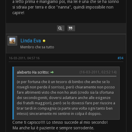
a letto prima e mangiamo poi, ma lei è una che se ha sonno
si sdraia per terra e dice "nanna", quindi impossibile non
capire!
Linda Eva
Membro che sa tutto
16-03-2011, 04:57 16
#34
aleberto Ha scritto:
(16-03-2011, 02:52 14)
(e per fortuna che è un tesoro di bimbo che anche se lo
risvegli non perde il sorriso), però chiaramente non posso
fare altrimenti visto che non ho aiuti (credo sia la sfortuna
dei secondogeniti, doversi adattare anche alle esigenze
dei fratelli maggiori), però se lo dovessi fare per riuscire a
tirar tardi in compagnia (a parte una volta ogni tanto ben
inteso) sinceramente mi sentirei in colpa il doppio.
Come ti capisco!!!! Lo stesso succede al mio secondo!
Ma anche lui è paziente e sempre sorrodente.