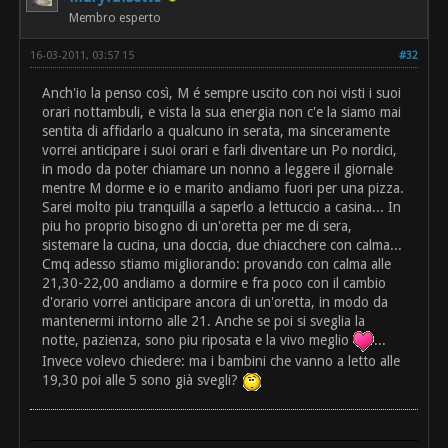
Membro esperto
16-03-2011, 03:57 15
#32
Anch'io la penso così, M é sempre uscito con noi visti i suoi
orari nottambuli, e vista la sua energia non c'e la siamo mai
sentita di affidarlo a qualcuno in serata, ma sinceramente
vorrei anticipare i suoi orari e farli diventare un Po nordici,
in modo da poter chiamare un nonno a leggere il giornale
mentre M dorme e io e marito andiamo fuori per una pizza.
Sarei molto piu tranquilla a saperlo a lettuccio a casina... In
piu ho proprio bisogno di un'oretta per me di sera,
sistemare la cucina, una doccia, due chiacchere con calma...
Cmq adesso stiamo migliorando: provando con calma alle
21,30-22,00 andiamo a dormire e fra poco con il cambio
d'orario vorrei anticipare ancora di un'oretta, in modo da
mantenermi intorno alle 21. Anche se poi si sveglia la
notte, pazienza, sono piu riposata e la vivo meglio
...
Invece volevo chiedere: ma i bambini che vanno a letto alle
19,30 poi alle 5 sono già svegli?