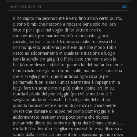
16-03-2011, 02:52 14
#31
sì ho capito ma secondo me è vero fino ad un certo punto,
ci sono bimbi che riescono a riposare bene solo nel loro
letto e per i quali hai voglia di far slittare orari e
consuetudini pur mantenendo l'ordine pasto, gioco,
coccole, nanna... fuori di lì riposano male. Io stessa che
non ho questo problema perché in qualche modo Tobia
riesco ad addormentarlo in qualsiasi situazione e luogo
(con la sorella era già più difficile visto che non usavo la
fascia) non riesco a stabilire quando lui debba far la nanna:
tendenzialmente gli orari sono i soliti, ma poi c'è la mattina
che si sveglia prima, quindi anticipa ogni cosa (e per
portarmelo fuori la sera l'unica alternativa è impegnarmi a
fargli fare un sonnellino in più) e altre (come ieri) in cui
ritarda il pisolo del pomeriggio (perché al mattino si è
svegliato più tardi e così ha fatto il pisolo del mattino
quando normalmente è orario di pranzo) e chiaramente
invece che dormire di nuovo nel primo pomeriggio si è
addormentato praticamente poco prima che dovessi
portarmelo dietro per andare a riprendere Emma a scuola...
e infatti l'ho dovuto risvegliare quasi subito e via di corsa a
scuola dalla sorella... io mi sento in colpissima quando devo