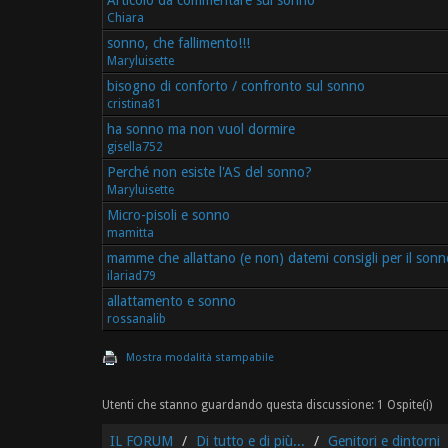
Articolo da commentare sul sonno
Chiara
sonno, che fallimento!!!
Maryluisette
bisogno di conforto / confronto sul sonno
cristina81
ha sonno ma non vuol dormire
gisella752
Perché non esiste l'AS del sonno?
Maryluisette
Micro-pisoli e sonno
mamitta
mamme che allattano (e non) datemi consigli per il sonn
ilariad79
allattamento e sonno
rossanalib
Mostra modalità stampabile
Utenti che stanno guardando questa discussione: 1 Ospite(i)
IL FORUM
Di tutto e di più...
Genitori e dintorni