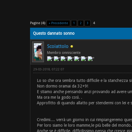
Pagine (4):
« Precedente
1
2
3
4
Questo dannato sonno
Scoiattolo
Membro onnisciente
29-03-2018, 07:22 07
Lo so che ora sembra tutto difficile e la stanchezza si 
Non dormo oramai da 32+9!
E stiamo anche pensando anzi provando ad avere un 
Ma ora me la godo così. .
Approfitto di quando allatto per stendermi con lei e 
Credimi.... verrà un giorno in cui rimpiangeremo quest
Per loro siamo le loro mamme,le più belle del mondo.
Anche se è difficile, difficilissimo,pensa che cresce g