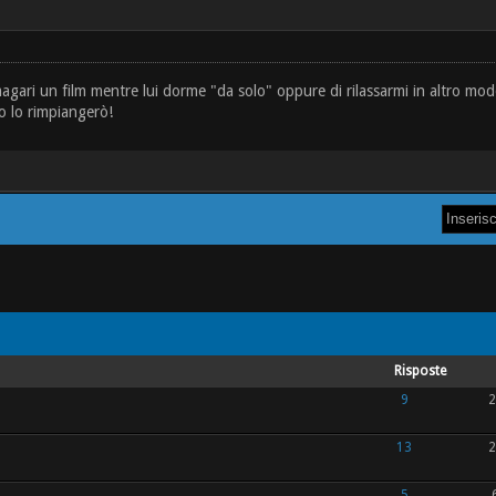
agari un film mentre lui dorme "da solo" oppure di rilassarmi in altro mod
po lo rimpiangerò!
Risposte
9
2
13
2
5