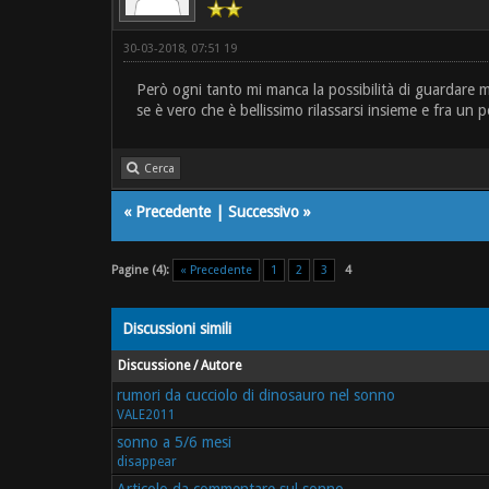
30-03-2018, 07:51 19
Però ogni tanto mi manca la possibilità di guardare m
se è vero che è bellissimo rilassarsi insieme e fra un 
Cerca
«
Precedente
|
Successivo
»
Pagine (4):
« Precedente
1
2
3
4
Discussioni simili
Discussione / Autore
rumori da cucciolo di dinosauro nel sonno
VALE2011
sonno a 5/6 mesi
disappear