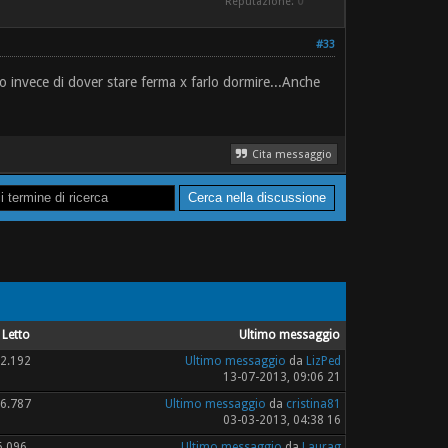
Reputazione:
0
#33
o invece di dover stare ferma x farlo dormire...Anche
Cita messaggio
Letto
Ultimo messaggio
2.192
Ultimo messaggio
da
LizPed
13-07-2013, 09:06 21
6.787
Ultimo messaggio
da
cristina81
03-03-2013, 04:38 16
6.096
Ultimo messaggio
da
Laurag