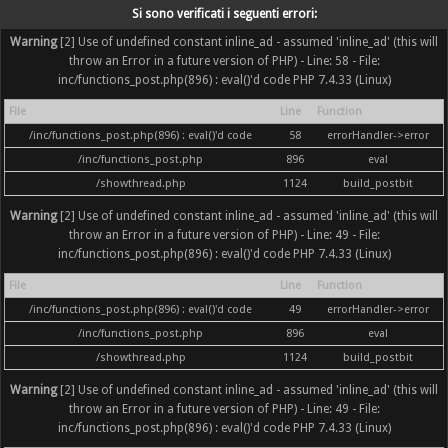
Si sono verificati i seguenti errori:
Warning
[2] Use of undefined constant inline_ad - assumed 'inline_ad' (this will
throw an Error in a future version of PHP) - Line: 58 - File:
inc/functions_post.php(896) : eval()'d code PHP 7.4.33 (Linux)
File
Line
Function
/inc/functions_post.php(896) : eval()'d code
58
errorHandler->error
/inc/functions_post.php
896
eval
/showthread.php
1124
build_postbit
Warning
[2] Use of undefined constant inline_ad - assumed 'inline_ad' (this will
throw an Error in a future version of PHP) - Line: 49 - File:
inc/functions_post.php(896) : eval()'d code PHP 7.4.33 (Linux)
File
Line
Function
/inc/functions_post.php(896) : eval()'d code
49
errorHandler->error
/inc/functions_post.php
896
eval
/showthread.php
1124
build_postbit
Warning
[2] Use of undefined constant inline_ad - assumed 'inline_ad' (this will
throw an Error in a future version of PHP) - Line: 49 - File:
inc/functions_post.php(896) : eval()'d code PHP 7.4.33 (Linux)