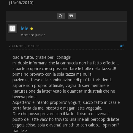
(15/06/2010)
lele
Membro junior
29-11-2013, 11:09 11
#8
ciao a tutte, grazie per i consigli!
mi duole informarvi che la cannuccia non ha fatto effetto...
a parte scoprire che si possono fare le bolle nella tazza!!!!
prima ho provato con la sola tazza ma nulla.
pazienza, forse e' la combinazione di piu' fattori: denti,
sapore non proprio ottimale, voglia di sperimentare e
"saturazione da latte" visto le quantita' industriali che ne
beveva prima.
Aspettero' e intanto proporro' yogurt, succo fatto in casa e
torta fatta da me, biscotti e magari latte vegetale.
Dite che posso provare con il latte di riso o di avena al
posto del latte vac? ho trovato una line all'ipercoop di latte
vegetale(riso, soia e avena) arricchito con calcio... opinioni?
ciao lele