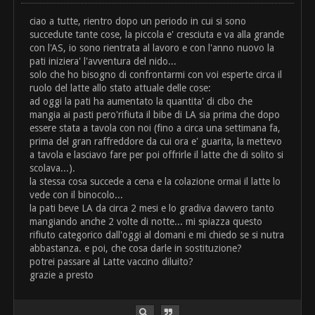
ciao a tutte, rientro dopo un periodo in cui si sono
succedute tante cose, la piccola e' cresciuta e va alla grande
con l'AS, io sono rientrata al lavoro e con l'anno nuovo la
pati iniziera' l'avventura del nido...
solo che ho bisogno di confrontarmi con voi esperte circa il
ruolo del latte allo stato attuale delle cose:
ad oggi la pati ha aumentato la quantita' di cibo che
mangia ai pasti pero'rifiuta il bibe di LA sia prima che dopo
essere stata a tavola con noi (fino a circa una settimana fa,
prima del gran raffreddore da cui ora e' guarita, la mettevo
a tavola e lasciavo fare per poi offrirle il latte che di solito si
scolava...).
la stessa cosa succede a cena e la colazione ormai il latte lo
vede con il binocolo...
la pati beve LA da circa 2 mesi e lo gradiva davvero tanto
mangiando anche 2 volte di notte... mi spiazza questo
rifiuto categorico dall'oggi al domani e mi chiedo se si nutra
abbastanza. e poi, che cosa darle in sostituzione?
potrei passare al Latte vaccino diluito?
grazie a presto