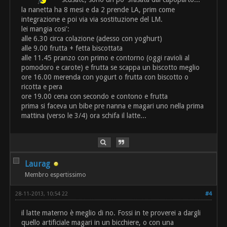
la nanetta ha 8 mesi e da 2 prende LA, prim come
integrazione e poi via via sostituzione del LM.
lei mangia cosi':
alle 6.30 circa colazione (adesso con yoghurt)
alle 9.00 frutta + fetta biscottata
alle 11.45 pranzo con primo e contorno (oggi ravioli al
pomodoro e carote) e frutta se scappa un biscotto meglio
ore 16.00 merenda con yogurt o frutta con biscotto o
ricotta e pera
ore 19.00 cena con secondo e contono e frutta
prima si faceva un bibe pre nanna e magari uno nella prima
mattina (verso le 3/4) ora schifa il latte...
Laurag
Membro espertissimo
28-11-2013, 10:54 22
#4
il latte materno è meglio di no. Fossi in te proverei a dargli
quello artificiale magari in un bicchiere, o con una