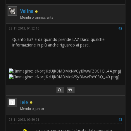
Valina
Membro onnisciente
28-11-2013, 04:52 16
#2
Quanto ha? E da quando prende LA? Dacci qualche
informazione in più anche riguardo ai pasti.
lele
Membro junior
28-11-2013, 09:59 21
#3
scusate, sono un po' sfasata dal capoparto...