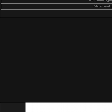
/inc/functions_p
/showthread.