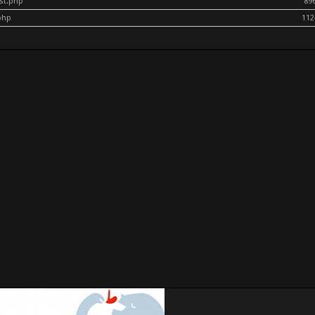
ost.php
89
php
112