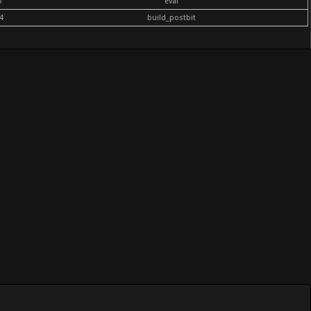
6
eval
4
build_postbit