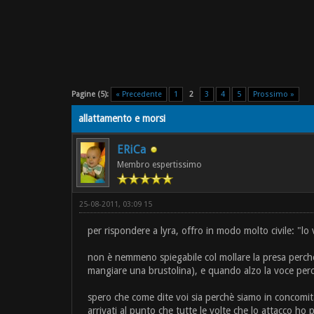
Pagine (5):
« Precedente
1
2
3
4
5
Prossimo »
allattamento e morsi
ERiCa
Membro espertissimo
25-08-2011, 03:09 15
per rispondere a lyra, offro in modo molto civile: "l
non è nemmeno spiegabile col mollare la presa perchè
mangiare una brustolina), e quando alzo la voce per
spero che come dite voi sia perchè siamo in concomitan
arrivati al punto che tutte le volte che lo attacco ho 