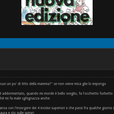
o vuoi un po' di titto della mamma?" se non viene mica glie lo impongo
 addormentato, quando mi morde è bello sveglio, fa l'occhietto furbetto e 
chè mi fa male sghignazza anche
za con l'insorgere dei 4 incisivi superiori e che passi fra qualche giorno (
paura e sto sulle spine)