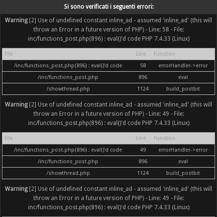
Si sono verificati i seguenti errori:
Warning
[2] Use of undefined constant inline_ad - assumed 'inline_ad' (this will
throw an Error in a future version of PHP) - Line: 58 - File:
inc/functions_post.php(896) : eval()'d code PHP 7.4.33 (Linux)
File
Line
Function
/inc/functions_post.php(896) : eval()'d code
58
errorHandler->error
/inc/functions_post.php
896
eval
/showthread.php
1124
build_postbit
Warning
[2] Use of undefined constant inline_ad - assumed 'inline_ad' (this will
throw an Error in a future version of PHP) - Line: 49 - File:
inc/functions_post.php(896) : eval()'d code PHP 7.4.33 (Linux)
File
Line
Function
/inc/functions_post.php(896) : eval()'d code
49
errorHandler->error
/inc/functions_post.php
896
eval
/showthread.php
1124
build_postbit
Warning
[2] Use of undefined constant inline_ad - assumed 'inline_ad' (this will
throw an Error in a future version of PHP) - Line: 49 - File:
inc/functions_post.php(896) : eval()'d code PHP 7.4.33 (Linux)