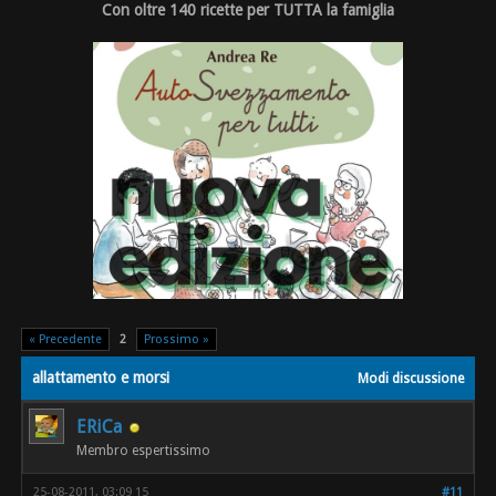
Con oltre 140 ricette per TUTTA la famiglia
« Precedente
2
Prossimo »
allattamento e morsi
Modi discussione
ERiCa
Membro espertissimo
25-08-2011, 03:09 15
#11