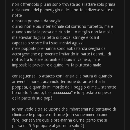
non offrendolo più mi sono trovata ad allattare solo prima
della nanna del pomeriggio e della notte e diverse volte di
notte
nessuna poppata da sveglio
quindi non è più intenzionale col sorrisino furbetto, ma è
quando molla la presa del ciuccio... o meglio non la molla,
ma scivolandogli la tetta di bocca, stringe e così il
capezzolo scorre fra i suoi incisivi aguzzi
nelle poppate pre-nanna sono abbastanza sveglia da
accorgermene e prevenire limitando in parte i danni... di
notte, fra lo stare sdraiati e il buio in camera, mi è
impossibile prevenire e quindi mi fa piuttosto male
conseguenza: lo attacco con l'ansia e la paura di quando
arriverà il morso, accumulo tensione durante tutta la
poppata, e quando mi morde do il peggio di me... stanotte
ho urlato "noooo, bastaaaaaaaaa" e lo spostato di peso
dalla parte di suo papà
io non vedo altra soluzione che imbarcarmi nel tentativo di
eliminare le poppate notturne (non so nemmeno come
fare) per salvare quelle pre-nanna diurne (certo che si
passa da 5-6 poppate al giorno a solo 2)