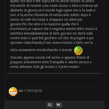
quello che dice il link sopra.Mi ha anche chiesto se avevo
introdotto di recente cose come ciuccio o bibe.Continua ad
allattarlo di giorno,se ti morde fagli capire che ti fa male e
non si fa,anche rifiutando di riattaccarlo subito dopo il
morso se vedi che inizia a strappare coi denti per
giocare.Più che altro è la reazione quella che li
incuriosisce,se capisce che è negativa smette.Altro trucco è
smettere immediatamente di farlo giocare coi denti sulle
nostre mani o quel bel giochino col cibo di porgere e poi
spostare ridacchiando,il mio aveva iniziato a farlo con la
tetta ovviamente mordicchiando e tirando
Staccalo appena scivola nel sonno o appena finisce di
poppare attivamente latte.Tranquilla io allatto ancora e
ormai abbiamo tutti gli incisivi e 4 primi molari!
Ale 17/07/2010