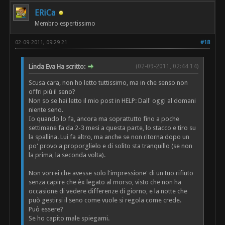
ERiCa
Membro espertissimo
02-09-2011, 09:29 21
#18
Linda Eva Ha scritto:
(02-09-2011, 02:44 14)
Scusa cara, non ho letto tuttissimo, ma in che senso non
offri più il seno?
Non so se hai letto il mio post in HELP: Dall' oggi al domani
niente seno.
Io quando lo fa, ancora ma soprattutto fino a poche
settimane fa da 2-3 mesi a questa parte, lo stacco e tiro su
la spallina. Lui fa altro, ma anche se non ritorna dopo un
po' provo a proporglielo e di solito sta tranquillo (se non
la prima, la seconda volta).
Non vorrei che avesse solo l'impressione' di un tuo rifiuto
senza capire che èx legato al morso, visto che non ha
occasione di vedere differenze di giorno, e la notte che
può gestirsi il seno come vuole si regola come crede.
Può essere?
Se ho capito male spiegami.