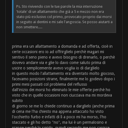
Ps. Sto rivivendo con le tue parole la mia interruzione
'totale' di un allattamento che già a 5 e mezzo non era
stato più esclusivo col primo, provocato proprio dai morsi
in seguito ai dentini e mi sale l'angoscia. Se posso aiutarti a
non smettere.....
prima era un allattamento a domanda e ad offerta, cioè in
certe occasioni ero io ad offrirglielo perchè magari mi
sentivo il seno pieno e avevo bisogno di drenarlo, o perchè
dovevo andare via e glie lo davo come saluto prima di
uscire o semplicemente avevo voglia io di darglielo
in questo modo l'allattamento era diventato molto giocoso,
facevamo posizioni strane, finalmente me lo godevo dopo i
primi mesi passati col problema del reflusso
dall'inizio dei morsi ho eliminato le mie offerte perchè ho
visto che in quelle occasioni non ciucciava ma mi mordeva
subito
di giorno se me lo chiede continuo a darglielo (anche prima
di cena me l'ha chiesto ma appena attaccato ho visto
l'occhietto furbo e infatti di lì a poco mi ha morso, l'ho
staccato e gli ho detto "no", ma lui è un permalosino e
piange perchè lo sgrido, quindi secondo me non capisce