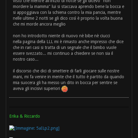
visto che mentre all'inizio di notte se gli dicevo "non
mordere la mamma" lui si staccava aprendo bene la bocca e
si appoggiava con la schiena contro la mia pancia, mentre
nelle ultime 2 notti se gli dico così è proprio la volta buona
che mi morde ancora meglio
non ho introdotto niente di nuovo nè bibe nè ciucci
nella pagina della LLL mi è rimasto anche impresso che dice
che in rari casi si tratta di un segnale che il bimbo vuole
essere svezzato... mi continuo a chiedere se non sia il
nostro caso...
il discorso che dici di smettere di farli giocare sulle nostre
mani, mi fa venire in mente che il tutto è partito da quando
mia suocera gli ha messo un dito in bocca per sentire se
aveva gli incisivi superiori
Erika & Riccardo