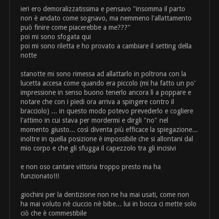
ieri ero demoralizzatissima e pensavo "insomma il parto
non è andato come sognavo, ma nemmeno l'allattamento
può finire come piacerebbe a me???"
poi mi sono sfogata qui
poi mi sono riletta e ho provato a cambiare il setting della
notte
stanotte mi sono rimessa ad allattarlo in poltrona con la
lucetta accesa come quando era piccolo (mi ha fatto un po'
impressione in senso buono tenerlo ancora lì a poppare e
notare che con i piedi ora arriva a spingere contro il
bracciolo) ... in questo modo potevo prevederlo e cogliere
l'attimo in cui stava per mordermi e dirgli "no" nel
momento giusto... così diventa più efficace la spiegazione...
inoltre in quella posizione è impossibile che si allontani dal
mio corpo e che gli sfugga il capezzolo tra gli incisivi
e non oso cantare vittoria troppo presto ma ha
funzionato!!!
giochini per la dentizione non ne ha mai usati, come non
ha mai voluto nè ciuccio nè bibe... lui in bocca ci mette solo
ciò che è commestibile