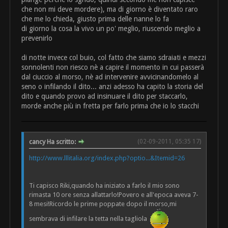
che non mi deve mordere), ma di giorno è diventato raro
che me lo chieda, giusto prima delle nanne lo fa
di giorno la cosa la vivo un po' meglio, riuscendo meglio a
prevenirlo
di notte invece col buio, col fatto che siamo sdraiati e mezzi
sonnolenti non riesco nè a capire il momento in cui passerà
dal ciuccio al morso, nè ad intervenire avvicinandomelo al
seno o infilando il dito... anzi adesso ha capito la storia del
dito e quando provo ad insinuare il dito per staccarlo,
morde anche più in fretta per farlo prima che io lo stacchi
cancy Ha scritto:
(02-09-2011, 05:35 17)
http://www.lllitalia.org/index.php?optio...&Itemid=26
Ti capisco Riki,quando ha iniziato a farlo il mio sono
rimasta 10 ore senza allattarlo!Povero e all'epoca aveva 7-
8 mesi!Ricordo le prime poppate dopo il morso,mi
sembrava di infilare la tetta nella tagliola