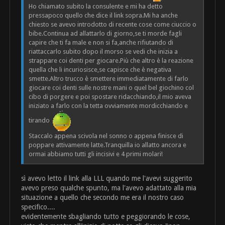
Ho chiamato subito la consulente e mi ha detto
pressapoco quello che dice il link sopra.Mi ha anche
chiesto se avevo introdotto di recente cose come ciuccio o
bibe.Continua ad allattarlo di giorno,se ti morde fagli
capire che ti fa male e non si fa,anche rifiutando di
riattaccarlo subito dopo il morso se vedi che inizia a
strappare coi denti per giocare.Più che altro è la reazione
quella che li incuriosisce,se capisce che è negativa
smette.Altro trucco è smettere immediatamente di farlo
giocare coi denti sulle nostre mani o quel bel giochino col
cibo di porgere e poi spostare ridacchiando,il mio aveva
iniziato a farlo con la tetta ovviamente mordicchiando e
tirando
Staccalo appena scivola nel sonno o appena finisce di
poppare attivamente latte.Tranquilla io allatto ancora e
ormai abbiamo tutti gli incisivi e 4 primi molari!
sì avevo letto il link alla LLL quando me l'avevi suggerito
avevo preso qualche spunto, ma l'avevo adattato alla mia
situazione a quello che secondo me era il nostro caso
specifico....
evidentemente sbagliando tutto e peggiorando le cose,