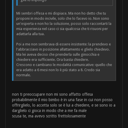
Mi sembri offesa e mi dispiace. Ma non ho detto che tu
proponi in modo incivile, solo che lo facevo io. Non sono
un'esperta e non ho la soluzione, posso solo raccontarti la
mia esperienza nel caso ci sia qualcosa che ti risuoni per
adattarla alla tua.
Poi a me non sembrava di essere insistente: la prendevo e
l'abbracciavo in posizione allattamento e glielo chiedevo.
Ma lei aveva deciso che prenderla sulle ginocchia e
chiedere era sufficiente. Ora basta chiedere.
Crescono e cambiano le modalità comunicative: quello che
era adatto a 6 mesi non lo è più stato a 8. Credo sia
normale.
non ti preoccupare non mi sono affatto offesa
probabilmente il mio bimbo è in una fase in cui non posso
offrirglielo, lo accetta solo se è lui a chiedere, e se sono io a
darglielo ci gioca in modo che a me fa male
scusa te, ma avevo scritto frettolosamente