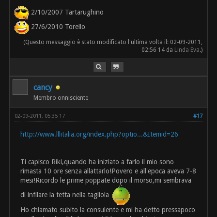
2/10/2007 Tartarughino
27/6/2010 Torello
(Questo messaggio è stato modificato l'ultima volta il: 02-09-2011,
02:56 14 da
Linda Eva
.)
cancy
Membro onnisciente
02-09-2011, 05:35 17
#17
http://www.lllitalia.org/index.php?optio...&Itemid=26
Ti capisco Riki,quando ha iniziato a farlo il mio sono
rimasta 10 ore senza allattarlo!Povero e all'epoca aveva 7-8
mesi!Ricordo le prime poppate dopo il morso,mi sembrava
di infilare la tetta nella tagliola
Ho chiamato subito la consulente e mi ha detto pressapoco