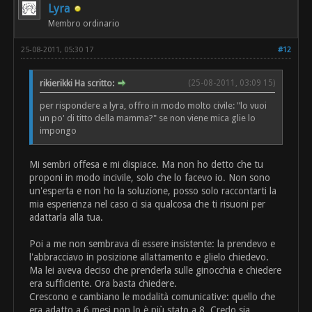
Lyra
Membro ordinario
25-08-2011, 05:30 17
#12
rikierikki Ha scritto:
(25-08-2011, 03:09 15)
per rispondere a lyra, offro in modo molto civile: "lo vuoi
un po' di titto della mamma?" se non viene mica glie lo
impongo
Mi sembri offesa e mi dispiace. Ma non ho detto che tu
proponi in modo incivile, solo che lo facevo io. Non sono
un'esperta e non ho la soluzione, posso solo raccontarti la
mia esperienza nel caso ci sia qualcosa che ti risuoni per
adattarla alla tua.
Poi a me non sembrava di essere insistente: la prendevo e
l'abbracciavo in posizione allattamento e glielo chiedevo.
Ma lei aveva deciso che prenderla sulle ginocchia e chiedere
era sufficiente. Ora basta chiedere.
Crescono e cambiano le modalità comunicative: quello che
era adatto a 6 mesi non lo è più stato a 8. Credo sia