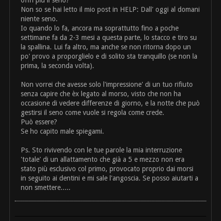
offri più il seno?
Non so se hai letto il mio post in HELP: Dall' oggi al domani
niente seno.
Io quando lo fa, ancora ma soprattutto fino a poche
settimane fa da 2-3 mesi a questa parte, lo stacco e tiro su
la spallina. Lui fa altro, ma anche se non ritorna dopo un
po' provo a proporglielo e di solito sta tranquillo (se non la
prima, la seconda volta).
Non vorrei che avesse solo l'impressione' di un tuo rifiuto
senza capire che èx legato al morso, visto che non ha
occasione di vedere differenze di giorno, e la notte che può
gestirsi il seno come vuole si regola come crede.
Può essere?
Se ho capito male spiegami.
Ps. Sto rivivendo con le tue parole la mia interruzione
'totale' di un allattamento che già a 5 e mezzo non era
stato più esclusivo col primo, provocato proprio dai morsi
in seguito ai dentini e mi sale l'angoscia. Se posso aiutarti a
non smettere.....