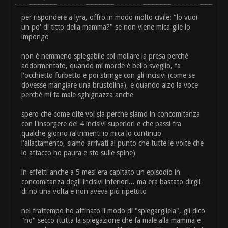
per rispondere a lyra, offro in modo molto civile: "lo vuoi
un po' di titto della mamma?" se non viene mica glie lo
impongo
non è nemmeno spiegabile col mollare la presa perchè
addormentato, quando mi morde è bello sveglio, fa
l'occhietto furbetto e poi stringe con gli incisivi (come se
dovesse mangiare una brustolina), e quando alzo la voce
perchè mi fa male sghignazza anche
spero che come dite voi sia perchè siamo in concomitanza
con l'insorgere dei 4 incisivi superiori e che passi fra
qualche giorno (altrimenti io mica lo continuo
l'allattamento, siamo arrivati al punto che tutte le volte che
lo attacco ho paura e sto sulle spine)
in effetti anche a 5 mesi era capitato un episodio in
concomitanza degli incisivi inferiori... ma era bastato dirgli
di no una volta e non aveva più ripetuto
nel frattempo ho affinato il modo di "spiegargliela", gli dico
"no" secco (tutta la spiegazione che fa male alla mamma e