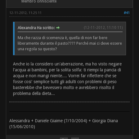
Membro onnisciente
12-11-2012, 11:25 11
#41
Alexandra Ha scritto:
(12-11-2012, 11:10 11)
Ma che razza di scemenza è, quella di non far bere
liberamente durante il pasto???? Perché mai ci deve essere
una regola su questo?
Anche io la considero un'aberrazione, ma ho visto negare
l'acqua ai bambini, per la solita solfa: ti riempi la pancia di
acqua e non mangi niente.... Vorrei far riflettere che se
fosse cosi' semplice tutti gli adulti con problemi di peso
basterebbe che bevessero molto e avrebbero risolto il
problema della dieta...
Alessandra + Daniele Giaime (7/10/2004) + Giorgia Diana
(15/06/2010)