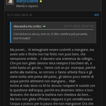
Maryluisette
Membro esperto
12-11-2012, 04:32 16
#43
Alexandra Ha scritto:
(12-11-2012, 03:02 15)
Con la bocca secca, non so, il cibo sembra più pesante,
non trovate?
Ma poveri... Vi immaginate essere costretti a mangiare, ma
avere sete e finche non hai finito non puoi bere, che
sensazione orribile... è davvero una scemenza da collegio...
Che poi non glielo devono mica riempire il bicchiere eh, a
volte basta un goccio... Fanno così un po' ovunque, perché
anche alla materna, se corrono o fanno attività fisica e gli
viene molta sete prima del pasto, gli danno poco-niente di
acqua perché altrimenti non mangiano... Mah
Anche al nido dove va M ho dovuto rompere le scatole con
la questione dell'acqua, perché era diventato stitico e loro
dicevano che durante la mattina non chiedeva da bere...
Ma loro non gliela offrivano neppure e poi centellinavano
l'acqua a pranzo per la paura che non mangiasse! Ora che