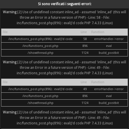
Si sono verificati i seguenti errori:
Warning
[2] Use of undefined constant inline_ad - assumed 'inline_ad' (this will
throw an Error in a future version of PHP) - Line: 58 - File:
inc/functions_post.php(896) : eval()'d code PHP 7.4.33 (Linux)
File
Line
Function
/inc/functions_post.php(896) : eval()'d code
58
errorHandler->error
/inc/functions_post.php
896
eval
/showthread.php
1124
build_postbit
Warning
[2] Use of undefined constant inline_ad - assumed 'inline_ad' (this will
throw an Error in a future version of PHP) - Line: 49 - File:
inc/functions_post.php(896) : eval()'d code PHP 7.4.33 (Linux)
File
Line
Function
/inc/functions_post.php(896) : eval()'d code
49
errorHandler->error
/inc/functions_post.php
896
eval
/showthread.php
1124
build_postbit
Warning
[2] Use of undefined constant inline_ad - assumed 'inline_ad' (this will
throw an Error in a future version of PHP) - Line: 49 - File:
inc/functions_post.php(896) : eval()'d code PHP 7.4.33 (Linux)