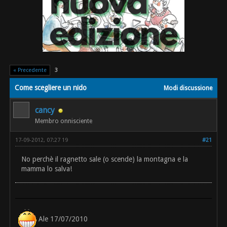
« Precedente
3
Come scegliere un nido
Modi discussione
cancy
Membro onnisciente
17-09-2012, 07:27 19
#21
No perchè il ragnetto sale (o scende) la montagna e la
mamma lo salva!
Ale 17/07/2010