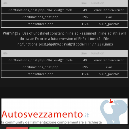
File
Line
Function
/inc/functions_post.php(896) : eval()'d code
49
errorHandler->error
/inc/functions_post.php
896
eval
/showthread.php
1124
build_postbit
Warning
[2] Use of undefined constant inline_ad - assumed 'inline_ad' (this will
throw an Error in a future version of PHP) - Line: 49 - File:
inc/functions_post.php(896) : eval()'d code PHP 7.4.33 (Linux)
File
Line
Function
/inc/functions_post.php(896) : eval()'d code
49
errorHandler->error
/inc/functions_post.php
896
eval
/showthread.php
1124
build_postbit