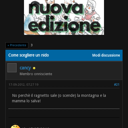
« Precedente
3
Come scegliere un nido
Modi discussione
cancy
Membro onnisciente
17-09-2012, 07:27 19
#21
No perchè il ragnetto sale (o scende) la montagna e la
mamma lo salva!