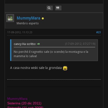
MummyMara
Membro esperto
17-09-2012, 11:13 23
#23
cancy Ha scritto:
(17-09-2012, 07:27 19)
No perchè il ragnetto sale (o scende) la montagna e la
mamma lo salva!
A casa nostra wiski sale la grondaia
MummyMara
Sisterina (20 dic 2011)
Sisterella (11 sett 2008)