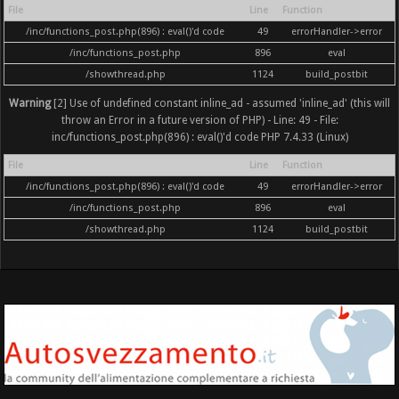
File
Line
Function
/inc/functions_post.php(896) : eval()'d code
49
errorHandler->error
/inc/functions_post.php
896
eval
/showthread.php
1124
build_postbit
Warning
[2] Use of undefined constant inline_ad - assumed 'inline_ad' (this will
throw an Error in a future version of PHP) - Line: 49 - File:
inc/functions_post.php(896) : eval()'d code PHP 7.4.33 (Linux)
File
Line
Function
/inc/functions_post.php(896) : eval()'d code
49
errorHandler->error
/inc/functions_post.php
896
eval
/showthread.php
1124
build_postbit