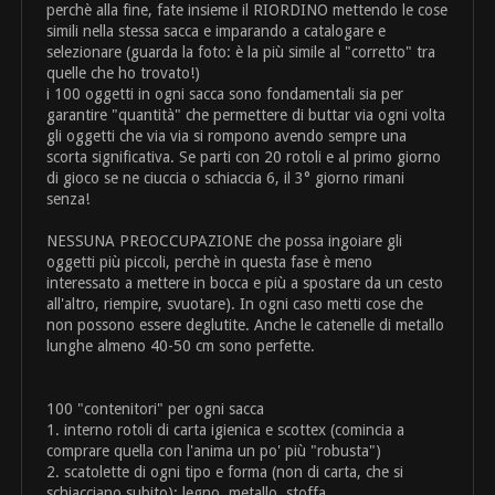
perchè alla fine, fate insieme il RIORDINO mettendo le cose
simili nella stessa sacca e imparando a catalogare e
selezionare (guarda la foto: è la più simile al "corretto" tra
quelle che ho trovato!)
i 100 oggetti in ogni sacca sono fondamentali sia per
garantire "quantità" che permettere di buttar via ogni volta
gli oggetti che via via si rompono avendo sempre una
scorta significativa. Se parti con 20 rotoli e al primo giorno
di gioco se ne ciuccia o schiaccia 6, il 3° giorno rimani
senza!
NESSUNA PREOCCUPAZIONE che possa ingoiare gli
oggetti più piccoli, perchè in questa fase è meno
interessato a mettere in bocca e più a spostare da un cesto
all'altro, riempire, svuotare). In ogni caso metti cose che
non possono essere deglutite. Anche le catenelle di metallo
lunghe almeno 40-50 cm sono perfette.
100 "contenitori" per ogni sacca
1. interno rotoli di carta igienica e scottex (comincia a
comprare quella con l'anima un po' più "robusta")
2. scatolette di ogni tipo e forma (non di carta, che si
schiacciano subito): legno, metallo, stoffa