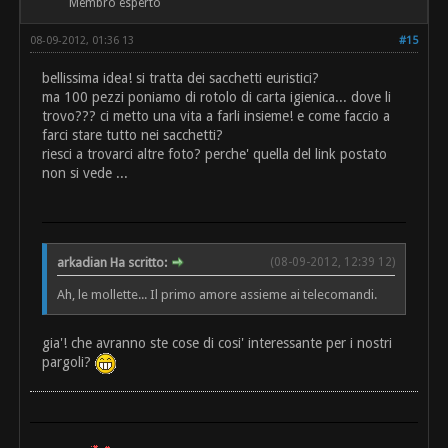
Membro esperto
08-09-2012, 01:36 13
#15
bellissima idea! si tratta dei sacchetti euristici?
ma 100 pezzi poniamo di rotolo di carta igienica... dove li
trovo??? ci metto una vita a farli insieme! e come faccio a
farci stare tutto nei sacchetti?
riesci a trovarci altre foto? perche' quella del link postato
non si vede ...
arkadian Ha scritto:
(08-09-2012, 12:39 12)
Ah, le mollette... Il primo amore assieme ai telecomandi.
gia'! che avranno ste cose di cosi' interessante per i nostri
pargoli?