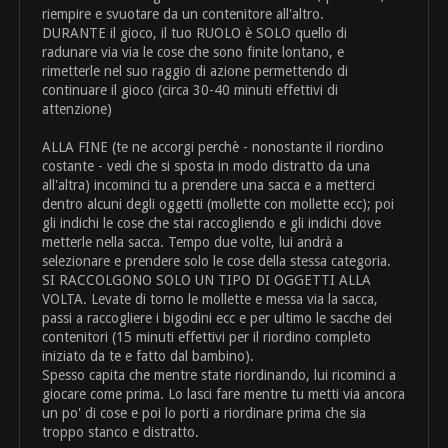
riempire e svuotare da un contenitore all'altro.
DURANTE il gioco, il tuo RUOLO è SOLO quello di
radunare via via le cose che sono finite lontano, e
rimetterle nel suo raggio di azione permettendo di
continuare il gioco (circa 30-40 minuti effettivi di
attenzione)
ALLA FINE (te ne accorgi perchè - nonostante il riordino
costante - vedi che si sposta in modo distratto da una
all'altra) incominci tu a prendere una sacca e a metterci
dentro alcuni degli oggetti (mollette con mollette ecc); poi
gli indichi le cose che stai raccogliendo e gli indichi dove
metterle nella sacca. Tempo due volte, lui andrà a
selezionare e prendere solo le cose della stessa categoria.
SI RACCOLGONO SOLO UN TIPO DI OGGETTI ALLA
VOLTA. Levate di torno le mollette e messa via la sacca,
passi a raccogliere i bigodini ecc e per ultimo le sacche dei
contenitori (15 minuti effettivi per il riordino completo
iniziato da te e fatto dal bambino).
Spesso capita che mentre state riordinando, lui ricominci a
giocare come prima. Lo lasci fare mentre tu metti via ancora
un po' di cose e poi lo porti a riordinare prima che sia
troppo stanco e distratto.