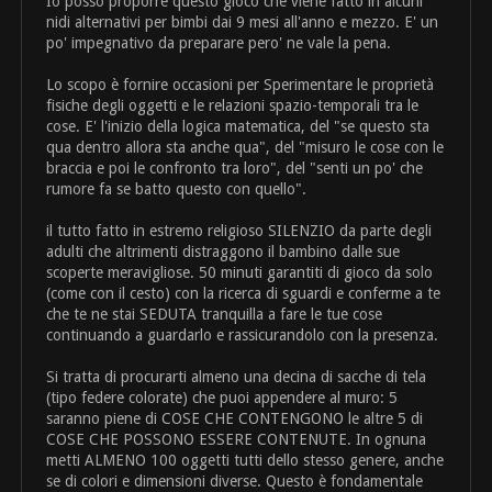
Io posso proporre questo gioco che viene fatto in alcuni
nidi alternativi per bimbi dai 9 mesi all'anno e mezzo. E' un
po' impegnativo da preparare pero' ne vale la pena.
Lo scopo è fornire occasioni per Sperimentare le proprietà
fisiche degli oggetti e le relazioni spazio-temporali tra le
cose. E' l'inizio della logica matematica, del "se questo sta
qua dentro allora sta anche qua", del "misuro le cose con le
braccia e poi le confronto tra loro", del "senti un po' che
rumore fa se batto questo con quello".
il tutto fatto in estremo religioso SILENZIO da parte degli
adulti che altrimenti distraggono il bambino dalle sue
scoperte meravigliose. 50 minuti garantiti di gioco da solo
(come con il cesto) con la ricerca di sguardi e conferme a te
che te ne stai SEDUTA tranquilla a fare le tue cose
continuando a guardarlo e rassicurandolo con la presenza.
Si tratta di procurarti almeno una decina di sacche di tela
(tipo federe colorate) che puoi appendere al muro: 5
saranno piene di COSE CHE CONTENGONO le altre 5 di
COSE CHE POSSONO ESSERE CONTENUTE. In ognuna
metti ALMENO 100 oggetti tutti dello stesso genere, anche
se di colori e dimensioni diverse. Questo è fondamentale