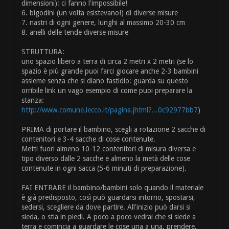
dimensioni): ci fanno l'impossibile!
6. bigodini (un volta esistevano!) di diverse misure
7. nastri di ogni genere, lunghi al massimo 20-30 cm
8. anelli delle tende diverse misure
STRUTTURA:
uno spazio libero a terra di circa 2 metri x 2 metri (se lo
spazio è più grande puoi farci giocare anche 2-3 bambini
assieme senza che si diano fastidio: guarda su questo
orribile link un vago esempio di come puoi preparare la
stanza:
http://www.comune.lecco.it/pagina.jhtml?...0c92977bb7
)
PRIMA di portare il bambino, scegli a rotazione 2 sacche di
contenitori e 3-4 sacche di cose contenute.
Metti fuori almeno 10-12 contenitori di misura diversa e
tipo diverso dalle 2 sacche e almeno la metà delle cose
contenute in ogni sacca (5-6 minuti di preparazione).
FAI ENTRARE il bambino/bambini solo quando il materiale
è già predisposto, così può guardarsi intorno, spostarsi,
sedersi, scegliere da dove partire. All'inizio può darsi si
sieda, o stia in piedi. A poco a poco vedrai che si siede a
terra e comincia a guardare le cose una a una, prendere,