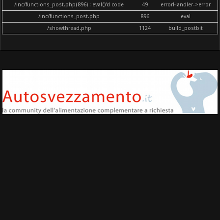
/inc/functions_post.php(896) : eval()'d code
49
errorHandler->error
/inc/functions_post.php
896
eval
/showthread.php
1124
build_postbit