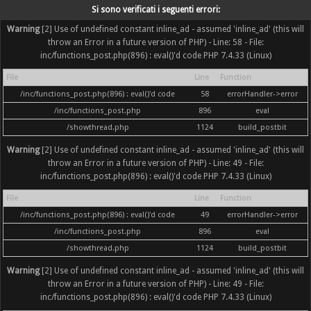
Si sono verificati i seguenti errori:
Warning
[2] Use of undefined constant inline_ad - assumed 'inline_ad' (this will
throw an Error in a future version of PHP) - Line: 58 - File:
inc/functions_post.php(896) : eval()'d code PHP 7.4.33 (Linux)
File
Line
Function
/inc/functions_post.php(896) : eval()'d code
58
errorHandler->error
/inc/functions_post.php
896
eval
/showthread.php
1124
build_postbit
Warning
[2] Use of undefined constant inline_ad - assumed 'inline_ad' (this will
throw an Error in a future version of PHP) - Line: 49 - File:
inc/functions_post.php(896) : eval()'d code PHP 7.4.33 (Linux)
File
Line
Function
/inc/functions_post.php(896) : eval()'d code
49
errorHandler->error
/inc/functions_post.php
896
eval
/showthread.php
1124
build_postbit
Warning
[2] Use of undefined constant inline_ad - assumed 'inline_ad' (this will
throw an Error in a future version of PHP) - Line: 49 - File:
inc/functions_post.php(896) : eval()'d code PHP 7.4.33 (Linux)