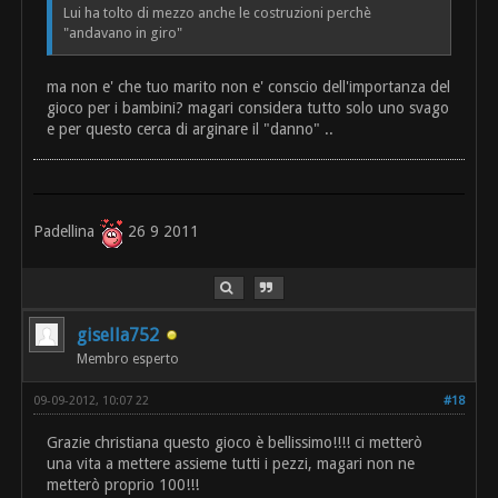
Lui ha tolto di mezzo anche le costruzioni perchè
"andavano in giro"
ma non e' che tuo marito non e' conscio dell'importanza del
gioco per i bambini? magari considera tutto solo uno svago
e per questo cerca di arginare il "danno" ..
Padellina
26 9 2011
gisella752
Membro esperto
09-09-2012, 10:07 22
#18
Grazie christiana questo gioco è bellissimo!!!! ci metterò
una vita a mettere assieme tutti i pezzi, magari non ne
metterò proprio 100!!!