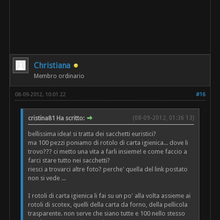
Christiana
Membro ordinario
08-09-2012, 10:01 22
#16
cristina81 Ha scritto:
(08-09-2012, 01:36 13)
bellissima idea! si tratta dei sacchetti euristici?
ma 100 pezzi poniamo di rotolo di carta igienica... dove li
trovo??? ci metto una vita a farli insieme! e come faccio a
farci stare tutto nei sacchetti?
riesci a trovarci altre foto? perche' quella del link postato
non si vede ...
I rotoli di carta igienica li fai su un po' alla volta assieme ai
rotoli di scotex, quelli della carta da forno, della pellicola
trasparente. non serve che siano tutte e 100 nello stesso