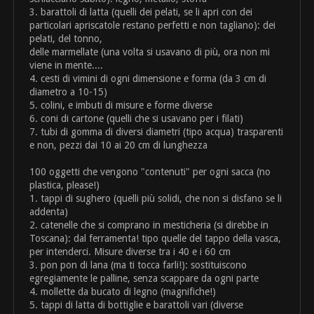
3. barattoli di latta (quelli dei pelati, se li apri con dei
particolari apriscatole restano perfetti e non tagliano): dei
pelati, del tonno,
delle marmellate (una volta si usavano di più, ora non mi
viene in mente....
4. cesti di vimini di ogni dimensione e forma (da 3 cm di
diametro a 10-15)
5. colini, e imbuti di misure e forme diverse
6. coni di cartone (quelli che si usavano per i filati)
7. tubi di gomma di diversi diametri (tipo acqua) trasparenti
e non, pezzi dai 10 ai 20 cm di lunghezza
100 oggetti che vengono "contenuti" per ogni sacca (no
plastica, please!)
1. tappi di sughero (quelli più solidi, che non si disfano se li
addenta)
2. catenelle che si comprano in mesticheria (si direbbe in
Toscana): dal ferramenta! tipo quelle del tappo della vasca,
per intenderci. Misure diverse tra i 40 e i 60 cm
3. pon pon di lana (ma ti tocca farli!): sostituiscono
egregiamente le palline, senza scappare da ogni parte
4. mollette da bucato di legno (magnifiche!)
5. tappi di latta di bottiglie e barattoli vari (diverse