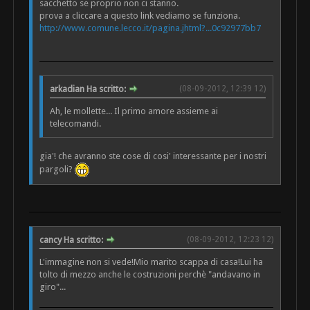
sacchetto se proprio non ci stanno.
prova a cliccare a questo link vediamo se funziona.
http://www.comune.lecco.it/pagina.jhtml?...0c92977bb7
arkadian Ha scritto:
(08-09-2012, 12:39 12)
Ah, le mollette... Il primo amore assieme ai
telecomandi.
gia'! che avranno ste cose di cosi' interessante per i nostri
pargoli?
cancy Ha scritto:
(08-09-2012, 12:23 12)
L'immagine non si vede!Mio marito scappa di casa!Lui ha
tolto di mezzo anche le costruzioni perchè "andavano in
giro"...