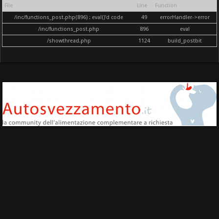
File
Line
Function
/inc/functions_post.php(896) : eval()'d code
49
errorHandler->error
/inc/functions_post.php
896
eval
/showthread.php
1124
build_postbit