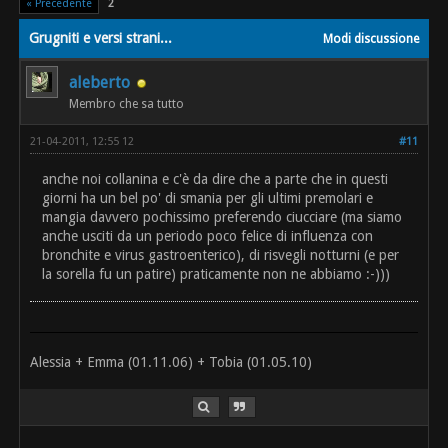
« Precedente
2
Grugniti e versi strani...
Modi discussione
aleberto
Membro che sa tutto
21-04-2011, 12:55 12
#11
anche noi collanina e c'è da dire che a parte che in questi
giorni ha un bel po' di smania per gli ultimi premolari e
mangia davvero pochissimo preferendo ciucciare (ma siamo
anche usciti da un periodo poco felice di influenza con
bronchite e virus gastroenterico), di risvegli notturni (e per
la sorella fu un patire) praticamente non ne abbiamo :-)))
Alessia + Emma (01.11.06) + Tobia (01.05.10)