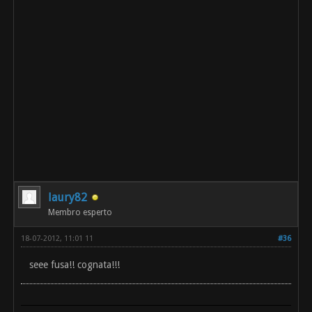
laury82
Membro esperto
18-07-2012, 11:01 11
#36
seee fusa!! cognata!!!