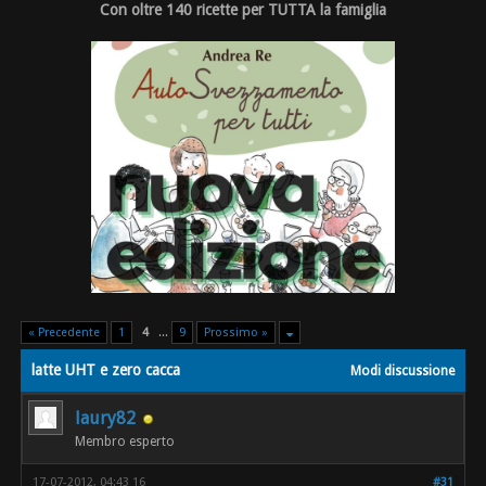
Con oltre 140 ricette per TUTTA la famiglia
« Precedente
1
4
...
9
Prossimo »
latte UHT e zero cacca
Modi discussione
laury82
Membro esperto
17-07-2012, 04:43 16
#31