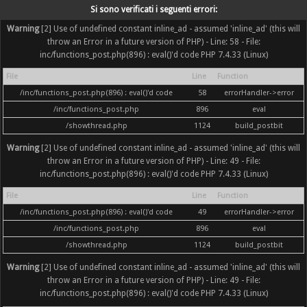
Si sono verificati i seguenti errori:
Warning
[2] Use of undefined constant inline_ad - assumed 'inline_ad' (this will
throw an Error in a future version of PHP) - Line: 58 - File:
inc/functions_post.php(896) : eval()'d code PHP 7.4.33 (Linux)
File
Line
Function
/inc/functions_post.php(896) : eval()'d code
58
errorHandler->error
/inc/functions_post.php
896
eval
/showthread.php
1124
build_postbit
Warning
[2] Use of undefined constant inline_ad - assumed 'inline_ad' (this will
throw an Error in a future version of PHP) - Line: 49 - File:
inc/functions_post.php(896) : eval()'d code PHP 7.4.33 (Linux)
File
Line
Function
/inc/functions_post.php(896) : eval()'d code
49
errorHandler->error
/inc/functions_post.php
896
eval
/showthread.php
1124
build_postbit
Warning
[2] Use of undefined constant inline_ad - assumed 'inline_ad' (this will
throw an Error in a future version of PHP) - Line: 49 - File:
inc/functions_post.php(896) : eval()'d code PHP 7.4.33 (Linux)