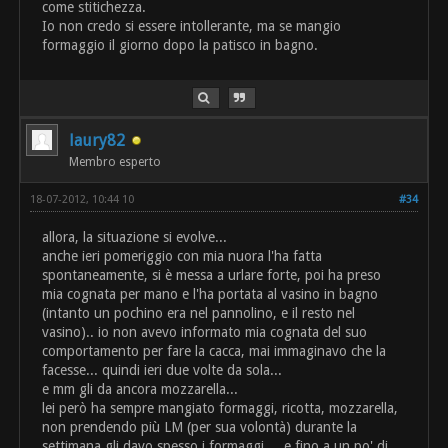
come stitichezza.
Io non credo si essere intollerante, ma se mangio
formaggio il giorno dopo la patisco in bagno.
laury82
Membro esperto
18-07-2012, 10:44 10
#34
allora, la situazione si evolve...
anche ieri pomeriggio con mia nuora l'ha fatta
spontaneamente, si è messa a urlare forte, poi ha preso
mia cognata per mano e l'ha portata al vasino in bagno
(intanto un pochino era nel pannolino, e il resto nel
vasino).. io non avevo informato mia cognata del suo
comportamento per fare la cacca, mai immaginavo che la
facesse... quindi ieri due volte da sola...
e mm gli da ancora mozzarella...
lei però ha sempre mangiato formaggi, ricotta, mozzarella,
non prendendo più LM (per sua volontà) durante la
settimana gli davo spesso i formaggi.... e fino a un po' di