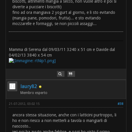
biscotti, altrimenti mangia a secco, non vuole altro e poi si
diverte a pucciare i biscotti)
fino ad ora mangiava 2 yogurt al giorno, e li sto evitando
(mangia pane, pomodori, frutta)... e sto evitando
mozzarelle e formaggi, se non piccoli assaggi...
Mamma di Serena dal 09/03/11 3240 x 51 cm e Davide dal
04/02/13 3840 x 54 cm
laury82
Membro esperto
21-07-2012, 03:02 15
#38
ancora stessa situazione, anche con i latticini purtroppo, li
ho e non riesco a non metterli a tavola o mangiarli di
nascosto..
ieri poi ha avuto anche febbre, e oggi ho visto il primo