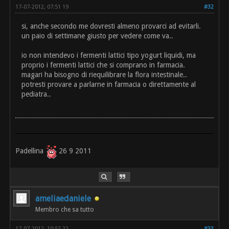
17-07-2012, 07:51 19
#32
si, anche secondo me dovresti almeno provarci ad evitarli.
un paio di settimane giusto per vedere come va..
io non intendevo i fermenti lattici tipo yogurt liquidi, ma
proprio i fermenti lattici che si comprano in farmacia.
magari ha bisogno di riequilibrare la flora intestinale..
potresti provare a parlarne in farmacia o direttamente al
pediatra..
Padellina
26 9 2011
ameliaedaniele
Membro che sa tutto
17-07-2012, 10:52 22
#33