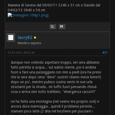
Mamma di Serena dal 09/03/11 3240 x 51 cm e Davide dal
04/02/13 3840 x 54 cm
laury82
Membro esperto
19-07-2012, 09:12 09
#37
dunque non volendo aspettare troppo, ieri sera abbiamo
fatto peretta si acqua... sul subito niente, poi è andata
fuori a fare una passeggiata con mm a piedi (ora ha preso
che la sera dopo cena "deve" uscire!! stiamo messi bene!!)
dopo un po', mentre pulisco cucina sento le sue urla
strazianti per la strada.. mi tuffo fuori pensando chissà
cosa e arriva mm tutto trafelato. "emergenza cacca!!!!"
ne ha fatta una montagna (nel vasino era proprio così) e
ancora dura mannaggia.. quindi il problema persiste...
stamani poco latte (2 dita nel bicchiere per pucciare i