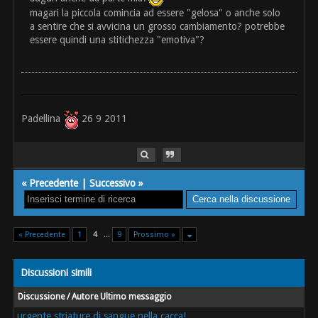
magari la piccola comincia ad essere "gelosa" o anche solo
a sentire che si avvicina un grosso cambiamento? potrebbe
essere quindi una stitichezza "emotiva"?
Padellina
26 9 2011
«
Precedente
|
Successivo
»
« Precedente
1
4
...
9
Prossimo »
Discussioni simili
Discussione / Autore
Ultimo messaggio
urgente striature di sangue nella cacca!