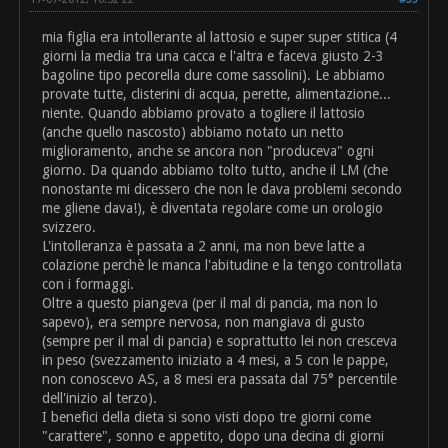
mia figlia era intollerante al lattosio e super super stitica (4
giorni la media tra una cacca e l'altra e faceva giusto 2-3
bagoline tipo pecorella dure come sassolini). Le abbiamo
provate tutte, clisterini di acqua, perette, alimentazione...
niente. Quando abbiamo provato a togliere il lattosio
(anche quello nascosto) abbiamo notato un netto
miglioramento, anche se ancora non "produceva" ogni
giorno. Da quando abbiamo tolto tutto, anche il LM (che
nonostante mi dicessero che non le dava problemi secondo
me gliene dava!), è diventata regolare come un orologio
svizzero.
L'intolleranza è passata a 2 anni, ma non beve latte a
colazione perchè le manca l'abitudine e la tengo controllata
con i formaggi.
Oltre a questo piangeva (per il mal di pancia, ma non lo
sapevo), era sempre nervosa, non mangiava di gusto
(sempre per il mal di pancia) e soprattutto lei non cresceva
in peso (svezzamento iniziato a 4 mesi, a 5 con le pappe,
non conoscevo AS, a 8 mesi era passata dal 75° percentile
dell'inizio al terzo).
I benefici della dieta si sono visti dopo tre giorni come
"carattere", sonno e appetito, dopo una decina di giorni