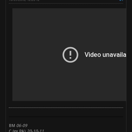
BM
06-09
C (ex PA)
20-10-11