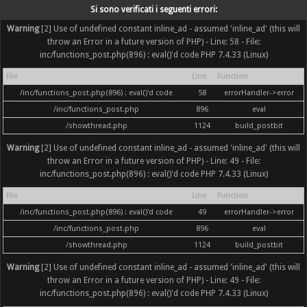
Si sono verificati i seguenti errori:
Warning
[2] Use of undefined constant inline_ad - assumed 'inline_ad' (this will
throw an Error in a future version of PHP) - Line: 58 - File:
inc/functions_post.php(896) : eval()'d code PHP 7.4.33 (Linux)
File
Line
Function
/inc/functions_post.php(896) : eval()'d code
58
errorHandler->error
/inc/functions_post.php
896
eval
/showthread.php
1124
build_postbit
Warning
[2] Use of undefined constant inline_ad - assumed 'inline_ad' (this will
throw an Error in a future version of PHP) - Line: 49 - File:
inc/functions_post.php(896) : eval()'d code PHP 7.4.33 (Linux)
File
Line
Function
/inc/functions_post.php(896) : eval()'d code
49
errorHandler->error
/inc/functions_post.php
896
eval
/showthread.php
1124
build_postbit
Warning
[2] Use of undefined constant inline_ad - assumed 'inline_ad' (this will
throw an Error in a future version of PHP) - Line: 49 - File:
inc/functions_post.php(896) : eval()'d code PHP 7.4.33 (Linux)