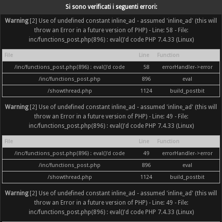
Si sono verificati i seguenti errori:
Warning
[2] Use of undefined constant inline_ad - assumed 'inline_ad' (this will
throw an Error in a future version of PHP) - Line: 58 - File:
inc/functions_post.php(896) : eval()'d code PHP 7.4.33 (Linux)
File
Line
Function
/inc/functions_post.php(896) : eval()'d code
58
errorHandler->error
/inc/functions_post.php
896
eval
/showthread.php
1124
build_postbit
Warning
[2] Use of undefined constant inline_ad - assumed 'inline_ad' (this will
throw an Error in a future version of PHP) - Line: 49 - File:
inc/functions_post.php(896) : eval()'d code PHP 7.4.33 (Linux)
File
Line
Function
/inc/functions_post.php(896) : eval()'d code
49
errorHandler->error
/inc/functions_post.php
896
eval
/showthread.php
1124
build_postbit
Warning
[2] Use of undefined constant inline_ad - assumed 'inline_ad' (this will
throw an Error in a future version of PHP) - Line: 49 - File:
inc/functions_post.php(896) : eval()'d code PHP 7.4.33 (Linux)