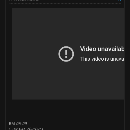
BM
06-09
C (ex PA)
20-10-11