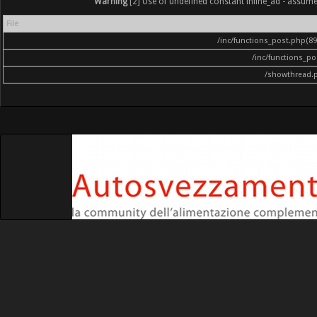
Warning
[2] Use of undefined constant inline_ad - assumed '
File
/inc/functions_post.php(896
/inc/functions_p
/showthread.