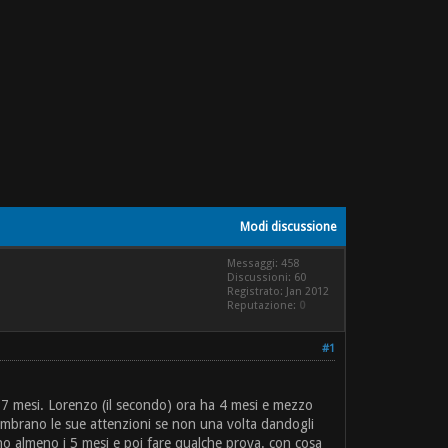
Modi discussione
Messaggi: 458
Discussioni: 60
Registrato: Jan 2012
Reputazione:
0
#1
i 7 mesi. Lorenzo (il secondo) ora ha 4 mesi e mezzo
embrano le sue attenzioni se non una volta dandogli
ino almeno i 5 mesi e poi fare qualche prova. con cosa