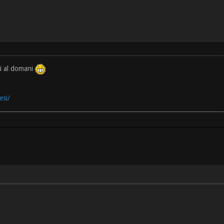
gi al domani
esi/