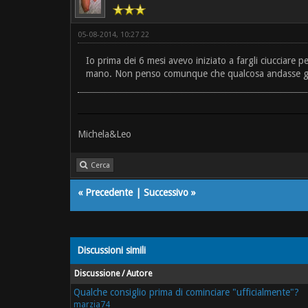
05-08-2014, 10:27 22
Io prima dei 6 mesi avevo iniziato a fargli ciucciare
mano. Non penso comunque che qualcosa andasse giu...
Michela&Leo
Cerca
«
Precedente
|
Successivo
»
Discussioni simili
Discussione / Autore
Qualche consiglio prima di cominciare "ufficialmente"?
marzia74