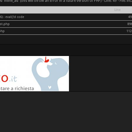
inline_ad' (this will throw an Error in a future version of PHP) - Line: 49 - File: i
Line
) : eval()'d code
49
ost.php
89
php
112