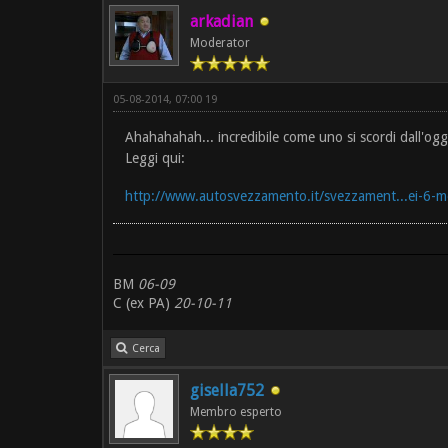
arkadian
Moderator
05-08-2014, 07:00 19
Ahahahahah... incredibile come uno si scordi dall'og
Leggi qui:
http://www.autosvezzamento.it/svezzament...ei-6-m
BM
06-09
C (ex PA)
20-10-11
Cerca
gisella752
Membro esperto