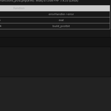
nc/functions_post.php(896) : eval()'d code PHP 7.4.33 (Linux)
Function
errorHandler->error
6
eval
4
build_postbit