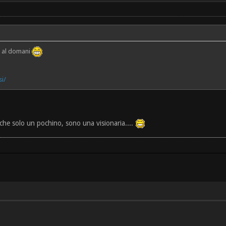
i al domani
i/
nche solo un pochino, sono una visionaria....