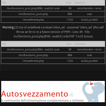
File
Line
Function
/inc/functions_post.php(896) : eval()'d code
49
errorHandler->error
/inc/functions_post.php
896
eval
/showthread.php
1124
build_postbit
Warning
[2] Use of undefined constant inline_ad - assumed 'inline_ad' (this will
throw an Error in a future version of PHP) - Line: 49 - File:
inc/functions_post.php(896) : eval()'d code PHP 7.4.33 (Linux)
File
Line
Function
/inc/functions_post.php(896) : eval()'d code
49
errorHandler->error
/inc/functions_post.php
896
eval
/showthread.php
1124
build_postbit