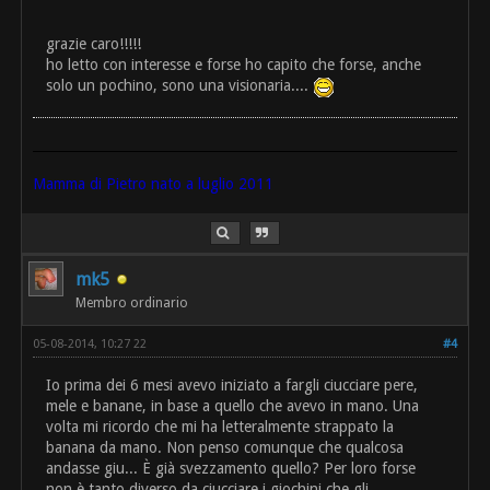
grazie caro!!!!!
ho letto con interesse e forse ho capito che forse, anche
solo un pochino, sono una visionaria....
Mamma di Pietro nato a luglio 2011
mk5
Membro ordinario
05-08-2014, 10:27 22
#4
Io prima dei 6 mesi avevo iniziato a fargli ciucciare pere,
mele e banane, in base a quello che avevo in mano. Una
volta mi ricordo che mi ha letteralmente strappato la
banana da mano. Non penso comunque che qualcosa
andasse giu... È già svezzamento quello? Per loro forse
non è tanto diverso da ciucciare i giochini che gli