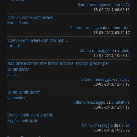
Ultimo messaggio
da
marzia74
18-02-2014, 06:03 18
Non so come cominciare
Nara adinolfi
Ultimo messaggio
da
mamimomo
18-08-2013, 05:20 17
Volevo cominciare con l'AS ma....
torakiki
Ultimo messaggio
da
torakiki
15-07-2013, 10:13 10
Ragione e istinto che fanno a botte: troppo presto per
cominciare?
Jade00
Ultimo messaggio
da
Jade00
03-05-2013, 12:47 12
come cominciare?
bimbettina
Ultimo messaggio
da
bimbettina
02-03-2013, 12:54 12
Vorrei cominciare anch'io
Regina Puntaspilli
Ultimo messaggio
da
LizPed
25-01-2013, 10:30 22