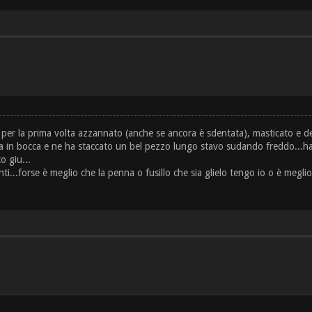
a per la prima volta azzannato (anche se ancora è sdentata), masticato e
na in bocca e ne ha staccato un bel pezzo lungo stavo sudando freddo...ha 
o giu...
ti...forse è meglio che la penna o fusillo che sia glielo tengo io o è megli