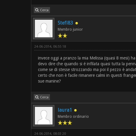
Cerca
Stefi83
Membro junior
24-06-2014, 06:55 18
invece oggi a pranzo la mia Melissa (quasi 8 mesi) h
devo dire che quando si é infilata quasi tutta la pen
come se di stesse strozzando ma poi il pezzo è andat
certo che non è facile rimanere calmi in questi frangen
sue manine?
Cerca
laura1
Membro ordinario
24-06-2014, 08:03 20