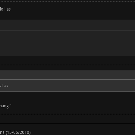
o l as
 l as
 mangi"
ana (15/06/2010)