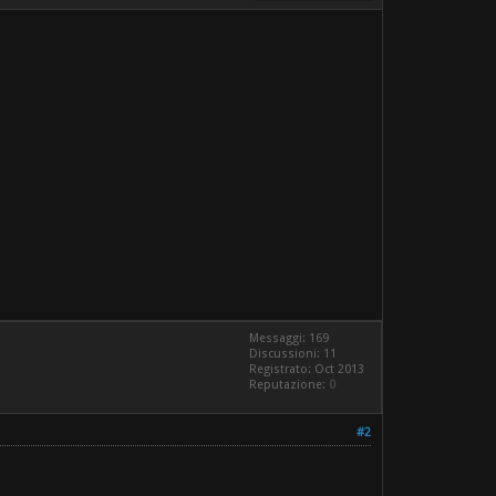
Messaggi: 169
Discussioni: 11
Registrato: Oct 2013
Reputazione:
0
#2