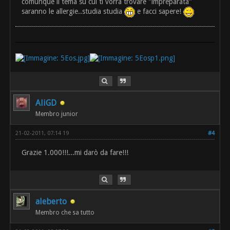
comunque il tema su cui ti vorrà trovare "impreparata"
saranno le allergie..studia studia
e facci sapere!
AliGD
Membro junior
21-02-2011, 07:14 19
#4
Grazie 1.000!!!...mi darò da fare!!!
aleberto
Membro che sa tutto