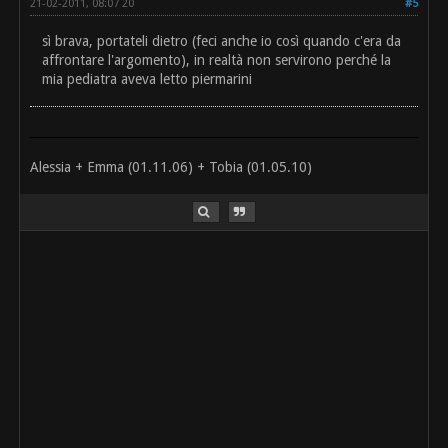
21-02-2011, 08:07 20
#5
sì brava, portateli dietro (feci anche io così quando c'era da
affrontare l'argomento), in realtà non servirono perché la
mia pediatra aveva letto piermarini
Alessia + Emma (01.11.06) + Tobia (01.05.10)