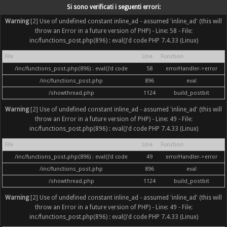
Si sono verificati i seguenti errori:
Warning
[2] Use of undefined constant inline_ad - assumed 'inline_ad' (this will
throw an Error in a future version of PHP) - Line: 58 - File:
inc/functions_post.php(896) : eval()'d code PHP 7.4.33 (Linux)
File
Line
Function
/inc/functions_post.php(896) : eval()'d code
58
errorHandler->error
/inc/functions_post.php
896
eval
/showthread.php
1124
build_postbit
Warning
[2] Use of undefined constant inline_ad - assumed 'inline_ad' (this will
throw an Error in a future version of PHP) - Line: 49 - File:
inc/functions_post.php(896) : eval()'d code PHP 7.4.33 (Linux)
File
Line
Function
/inc/functions_post.php(896) : eval()'d code
49
errorHandler->error
/inc/functions_post.php
896
eval
/showthread.php
1124
build_postbit
Warning
[2] Use of undefined constant inline_ad - assumed 'inline_ad' (this will
throw an Error in a future version of PHP) - Line: 49 - File:
inc/functions_post.php(896) : eval()'d code PHP 7.4.33 (Linux)