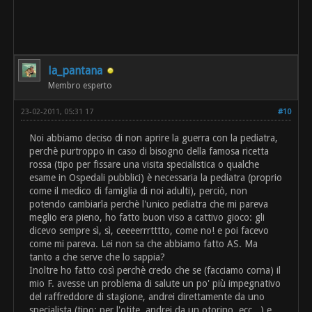
la_pantana
Membro esperto
23-02-2011, 05:31 17
#10
Noi abbiamo deciso di non aprire la guerra con la pediatra,
perchè purtroppo in caso di bisogno della famosa ricetta
rossa (tipo per fissare una visita specialistica o qualche
esame in Ospedali pubblici) è necessaria la pediatra (proprio
come il medico di famiglia di noi adulti), perciò, non
potendo cambiarla perchè l'unico pediatra che mi pareva
meglio era pieno, ho fatto buon viso a cattivo gioco: gli
dicevo sempre sì, sì, ceeeerrrtttto, come no! e poi facevo
come mi pareva. Lei non sa che abbiamo fatto AS. Ma
tanto a che serve che lo sappia?
Inoltre ho fatto così perchè credo che se (facciamo corna) il
mio F. avesse un problema di salute un po' più impegnativo
del raffreddore di stagione, andrei direttamente da uno
specialista (tipo: per l'otite, andrei da un otorino, ecc...) e