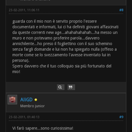
23-02-2011, 11:06 11
#8
guarda con il mio non è servito proprio l'essere
documentati e informati, lui ci ha definiti giovani affascinati
da queste correnti new age...ahahahahahah...ha messo un
muro e non potevamo proferire parola...davvero
annichilente...ho preso il fogliettino con il suo schemino
senza fargli domande e lui non ha spiegato nulla (offeso a
morte come se lo svezzamento l'avesse inventato lui in
persona).
Spero davvero che il tuo colloquio sia più fortunato del
mio!
AliGD
Membro junior
23-02-2011, 01:40 13
#9
Vi farò sapere...sono curiosissima!