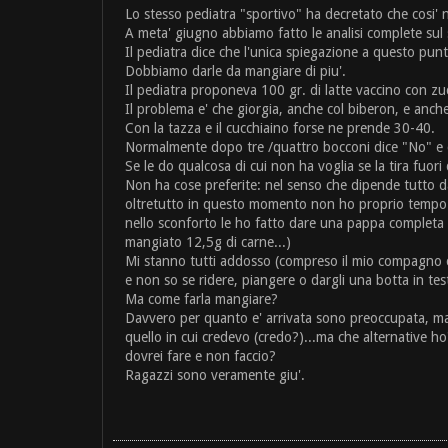
Lo stesso pediatra "sportivo" ha decretato che cosi'
A meta' giugno abbiamo fatto le analisi complete sul s
Il pediatra dice che l'unica spiegazione a questo punto
Dobbiamo darle da mangiare di piu'.
Il pediatra proponeva 100 gr. di latte vaccino con z
Il problema e' che giorgia, anche col biberon, e anche
Con la tazza e il cucchiaino forse ne prende 30-40.
Normalmente dopo tre /quattro bocconi dice "No" e ce
Se le do qualcosa di cui non ha voglia se la tira fuori
Non ha cose preferite: nel senso che dipende tutto d
oltretutto in questo momento non ho proprio tempo per
nello sconforto le ho fatto dare una pappa completa 
mangiato 12,5g di carne...)
Mi stanno tutti addosso (compreso il mio compagno ch
e non so se ridere, piangere o dargli una botta in tes
Ma come farla mangiare?
Davvero per quanto e' arrivata sono preoccupata, ma n
quello in cui credevo (credo?)...ma che alternative h
dovrei fare e non faccio?
Ragazzi sono veramente giu'.