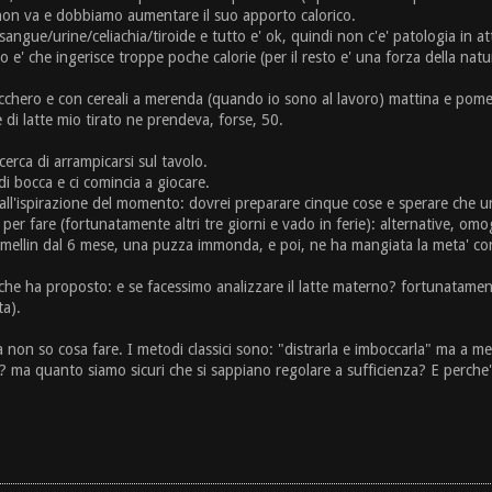
 non va e dobbiamo aumentare il suo apporto calorico.
angue/urine/celiachia/tiroide e tutto e' ok, quindi non c'e' patologia in at
 e' che ingerisce troppe poche calorie (per il resto e' una forza della natur
ucchero e con cereali a merenda (quando io sono al lavoro) mattina e pome
 di latte mio tirato ne prendeva, forse, 50.
rca di arrampicarsi sul tavolo.
 di bocca e ci comincia a giocare.
all'ispirazione del momento: dovrei preparare cinque cose e sperare che u
 fare (fortunatamente altri tre giorni e vado in ferie): alternative, omoge
mellin dal 6 mese, una puzza immonda, e poi, ne ha mangiata la meta' con
e ha proposto: e se facessimo analizzare il latte materno? fortunatamente
ta).
on so cosa fare. I metodi classici sono: "distrarla e imboccarla" ma a me
o? ma quanto siamo sicuri che si sappiano regolare a sufficienza? E perche