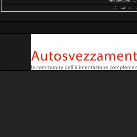
/inc/functions_p
/showthread.