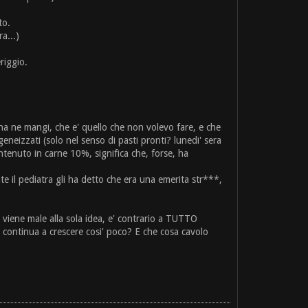
to.
a...)
riggio.
na ne mangi, che e' quello che non volevo fare, e che
neizzati (solo nel senso di pasti pronti? lunedi' sera
tenuto in carne 10%, significa che, forse, ha
 il pediatra gli ha detto che era una emerita str***,
 viene male alla sola idea, e' contrario a TUTTO
' continua a crescere cosi' poco? E che cosa cavolo