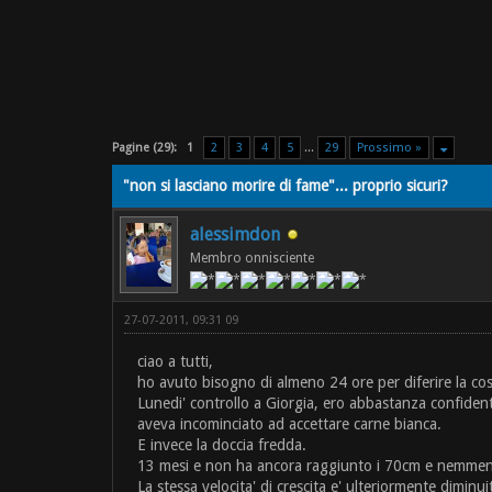
Pagine (29):
1
2
3
4
5
...
29
Prossimo »
"non si lasciano morire di fame"... proprio sicuri?
alessimdon
Membro onnisciente
27-07-2011, 09:31 09
ciao a tutti,
ho avuto bisogno di almeno 24 ore per diferire la co
Lunedi' controllo a Giorgia, ero abbastanza confiden
aveva incominciato ad accettare carne bianca.
E invece la doccia fredda.
13 mesi e non ha ancora raggiunto i 70cm e nemmen
La stessa velocita' di crescita e' ulteriormente diminui