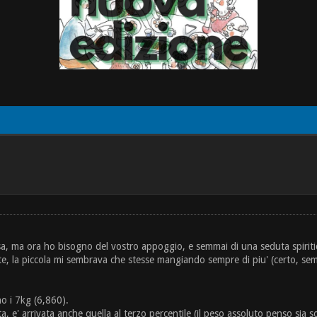
sa, ma ora ho bisogno del vostro appoggio, e semmai di una seduta spiritic
te, la piccola mi sembrava che stesse mangiando sempre di piu' (certo, se
o i 7kg (6,860).
ta, e' arrivata anche quella al terzo percentile (il peso assoluto penso sia s