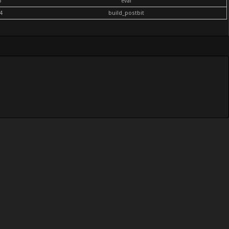
6
eval
4
build_postbit