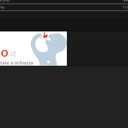
ost.php
89
php
112