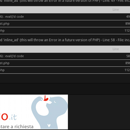
inline_ad' (this will throw an Error in a future version of PHP) - Line: 49 - File: i
Line
) : eval()'d code
49
ost.php
89
php
112
inline_ad' (this will throw an Error in a future version of PHP) - Line: 58 - File: i
Line
) : eval()'d code
58
ost.php
89
php
112