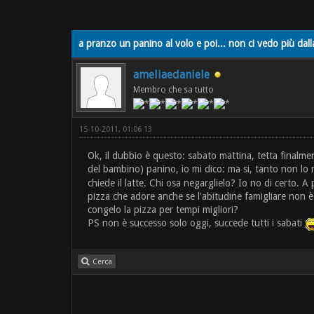
a pranzo un panino al volo e poi... non ci vedo più dall
ameliaedaniele
Membro che sa tutto
15-10-2011, 01:06 13
Ok, il dubbio è questo: sabato mattina, tetta finalme
del bambino) panino, io mi dico: ma si, tanto non l
chiede il latte. Chi osa negarglielo? Io no di certo. 
pizza che adore anche se l'abitudine famigliare non è
congelo la pizza per tempi migliori?
PS non è successo solo oggi, succede tutti i sabati
Cerca