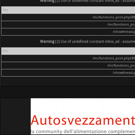
Warning
[2] Use of undefined constant inline_ad - assumed '
File
/inc/functions_post.php(896
/inc/functions_p
/showthread.
Warning
[2] Use of undefined constant inline_ad - assumed '
File
/inc/functions_post.php(896
/inc/functions_p
/showthread.