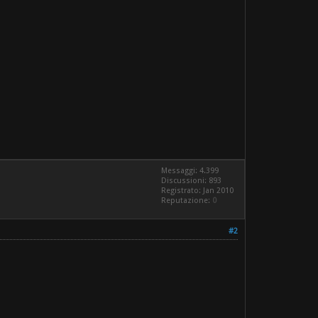
Messaggi: 4.399
Discussioni: 893
Registrato: Jan 2010
Reputazione:
0
#2