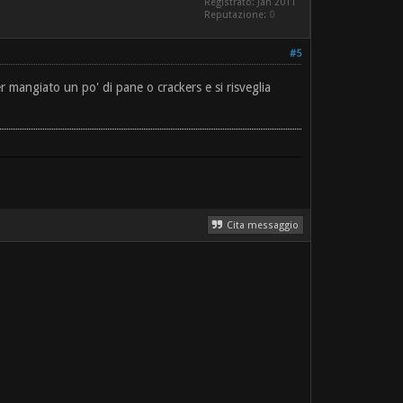
Registrato: Jan 2011
Reputazione:
0
#5
mangiato un po' di pane o crackers e si risveglia
Cita messaggio