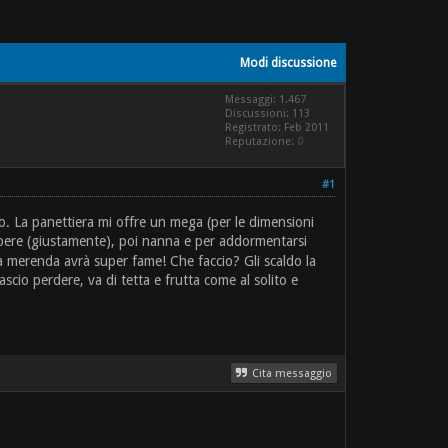
Modi discussione
Messaggi: 1.467
Discussioni: 113
Registrato: Feb 2011
Reputazione:
0
#1
o. La panettiera mi offre un mega (per le dimensioni
 bere (giustamente), poi nanna e per addormentarsi
o a merenda avrà super fame! Che faccio? Gli scaldo la
cio perdere, va di tetta e frutta come al solito e
Cita messaggio