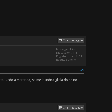
Cita messaggio
Messaggi: 1.467
Discussioni: 113
Registrato: Feb 2011
Reputazione:
0
#3
tta, vedo a merenda, se me la indica gliela do se no
Cita messaggio