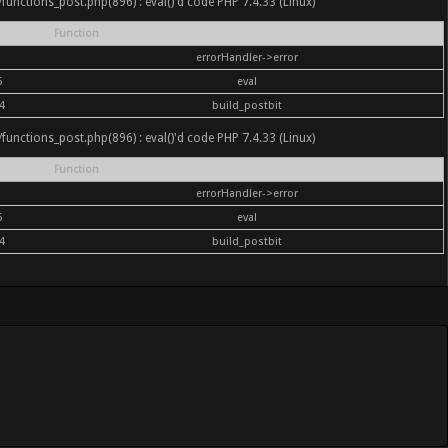
nc/functions_post.php(896) : eval()'d code PHP 7.4.33 (Linux)
Function
errorHandler->error
6
eval
4
build_postbit
nc/functions_post.php(896) : eval()'d code PHP 7.4.33 (Linux)
Function
errorHandler->error
6
eval
4
build_postbit