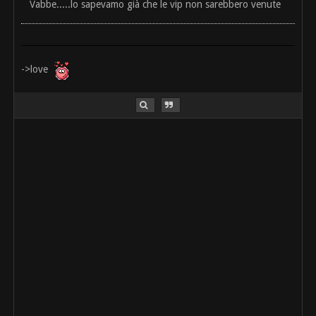
Vabbe.....lo sapevamo già che le vip non sarebbero venute
->love