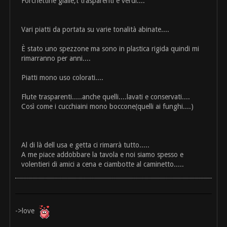
Forchettine gialle,t trasparenti e verdi....
Vari piatti da portata su varie tonalità abinate....
È stato uno spezzone ma sono in plastica rigida quindi mi
rimarranno per anni....
Piatti mono uso colorati....
Flute trasparenti.....anche quelli....lavati e conservati....
Così come i cucchiaini mono boccone(quelli ai funghi....)
Al di là dell usa e getta ci rimarrà tutto.....
A me piace addobbare la tavola e noi siamo spesso e
volentieri di amici a cena e ciambotte al caminetto.....
->love