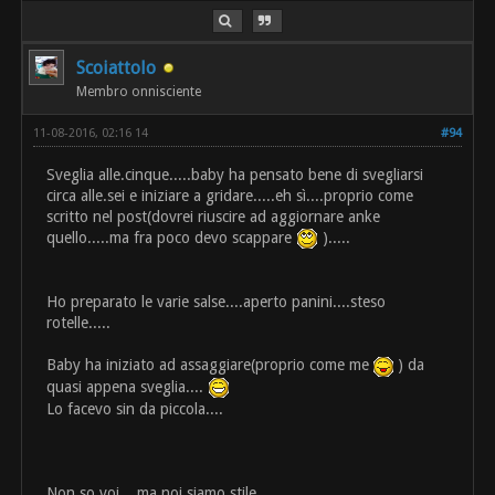
Scoiattolo
Membro onnisciente
11-08-2016, 02:16 14
#94
Sveglia alle.cinque.....baby ha pensato bene di svegliarsi
circa alle.sei e iniziare a gridare.....eh sì....proprio come
scritto nel post(dovrei riuscire ad aggiornare anke
quello.....ma fra poco devo scappare
).....
Ho preparato le varie salse....aperto panini....steso
rotelle.....
Baby ha iniziato ad assaggiare(proprio come me
) da
quasi appena sveglia....
Lo facevo sin da piccola....
Non so voi....ma noi siamo stile