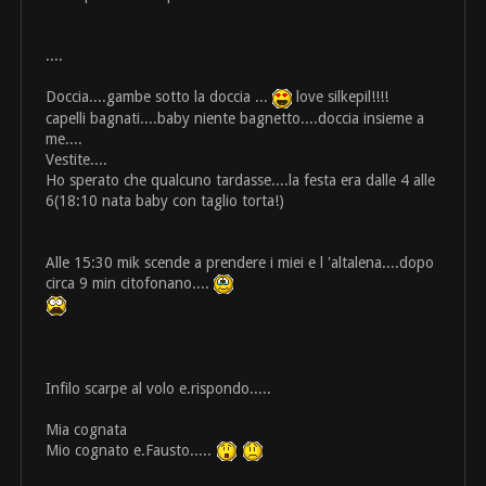
....
Doccia....gambe sotto la doccia ...
love silkepil!!!!
capelli bagnati....baby niente bagnetto....doccia insieme a
me....
Vestite....
Ho sperato che qualcuno tardasse....la festa era dalle 4 alle
6(18:10 nata baby con taglio torta!)
Alle 15:30 mik scende a prendere i miei e l 'altalena....dopo
circa 9 min citofonano....
Infilo scarpe al volo e.rispondo.....
Mia cognata
Mio cognato e.Fausto.....