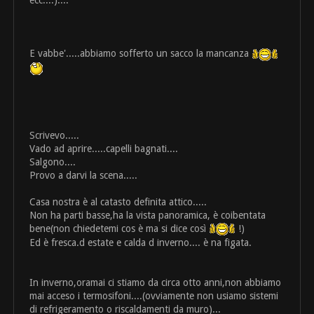
ecc....)....
E vabbe'.....abbiamo sofferto un sacco la mancanza
Scrivevo.....
Vado ad aprire.....capelli bagnati....
Salgono....
Provo a darvi la scena.....
Casa nostra è al catasto definita attico.....
Non ha parti basse,ha la vista panoramica, è coibentata
bene(non chiedetemi cos è ma si dice così
!)
Ed è fresca.d estate e calda d inverno.... è na figata.
In inverno,oramai ci stiamo da circa otto anni,non abbiamo
mai acceso i termosifoni....(ovviamente non usiamo sistemi
di refrigeramento o riscaldamenti da muro)...