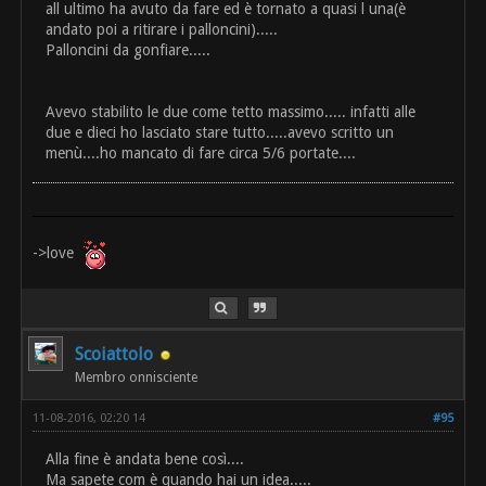
all ultimo ha avuto da fare ed è tornato a quasi l una(è
andato poi a ritirare i palloncini).....
Palloncini da gonfiare.....
Avevo stabilito le due come tetto massimo..... infatti alle
due e dieci ho lasciato stare tutto.....avevo scritto un
menù....ho mancato di fare circa 5/6 portate....
->love
Scoiattolo
Membro onnisciente
11-08-2016, 02:20 14
#95
Alla fine è andata bene così....
Ma sapete com è quando hai un idea.....