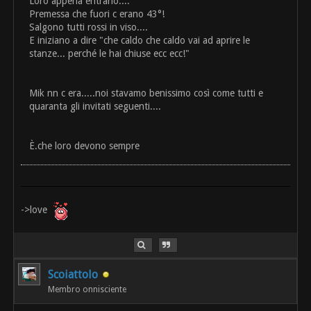
Loro appena entrano....
Premessa che fuori c erano 43°!
Salgono tutti rossi in viso....
E iniziano a dire "che caldo che caldo vai ad aprire le
stanze... perché le hai chiuse ecc ecc!"
Mik nn c era.....noi stavamo benissimo così come tutti e
quaranta gli invitati seguenti....
È.che loro devono sempre
->love
Scoiattolo
Membro onnisciente