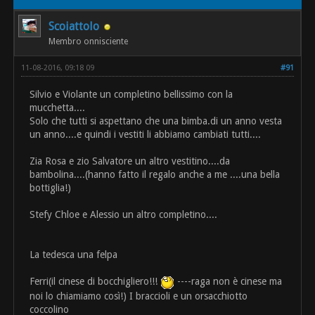
Scoiattolo
Membro onnisciente
11-08-2016, 09:18 09
#91
Silvio e Violante un completino bellissimo con la
mucchetta....
Solo che tutti si aspettano che una bimba.di un anno vesta
un anno....e quindi i vestiti li abbiamo cambiati tutti....
Zia Rosa e zio Salvatore un altro vestitino....da
bambolina....(hanno fatto il regalo anche a me ....una bella
bottiglia!)
Stefy Chloe e Alessio un altro completino....
La tedesca una felpa
Ferri(il cinese di bocchigliero!!!
----raga non è cinese ma
noi lo chiamiamo così!) I braccioli e un orsacchiotto
coccolino