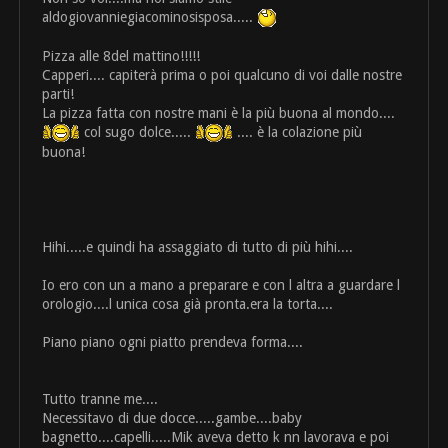
aldogiovanniegiacominosisposa.....
Pizza alle 8del mattino!!!!!
Capperi.... capiterà prima o poi qualcuno di voi dalle nostre
parti!
La pizza fatta con nostre mani è la più buona al mondo....
col sugo dolce.....
.... è la colazione più
buona!
Hihi.....e quindi ha assaggiato di tutto di più hihi....
Io ero con un a mano a preparare e con l altra a guardare l
orologio....l unica cosa già pronta.era la torta....
Piano piano ogni piatto prendeva forma....
Tutto tranne me....
Necessitavo di due docce.....gambe....baby
bagnetto....capelli.....Mik aveva detto k nn lavorava e poi