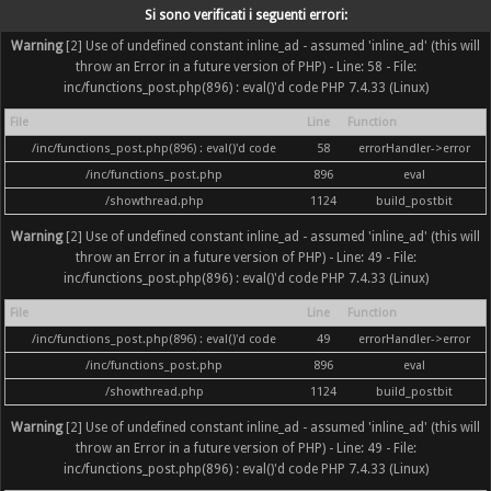
Si sono verificati i seguenti errori:
Warning
[2] Use of undefined constant inline_ad - assumed 'inline_ad' (this will
throw an Error in a future version of PHP) - Line: 58 - File:
inc/functions_post.php(896) : eval()'d code PHP 7.4.33 (Linux)
File
Line
Function
/inc/functions_post.php(896) : eval()'d code
58
errorHandler->error
/inc/functions_post.php
896
eval
/showthread.php
1124
build_postbit
Warning
[2] Use of undefined constant inline_ad - assumed 'inline_ad' (this will
throw an Error in a future version of PHP) - Line: 49 - File:
inc/functions_post.php(896) : eval()'d code PHP 7.4.33 (Linux)
File
Line
Function
/inc/functions_post.php(896) : eval()'d code
49
errorHandler->error
/inc/functions_post.php
896
eval
/showthread.php
1124
build_postbit
Warning
[2] Use of undefined constant inline_ad - assumed 'inline_ad' (this will
throw an Error in a future version of PHP) - Line: 49 - File:
inc/functions_post.php(896) : eval()'d code PHP 7.4.33 (Linux)