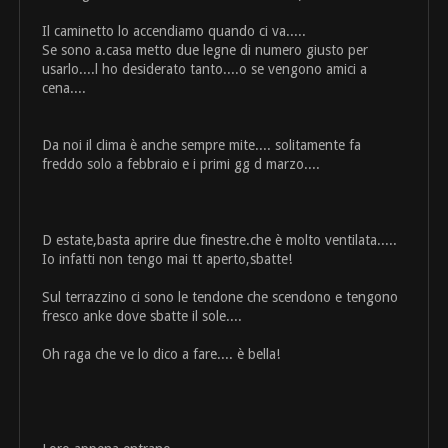
Il caminetto lo accendiamo quando ci va.....
Se sono a.casa metto due legne di numero giusto per
usarlo....l ho desiderato tanto....o se vengono amici a
cena....
Da noi il clima è anche sempre mite.... solitamente fa
freddo solo a febbraio e i primi gg d marzo....
D estate,basta aprire due finestre.che è molto ventilata.....
Io infatti non tengo mai tt aperto,sbatte!
Sul terrazzino ci sono le tendone che scendono e tengono
fresco anke dove sbatte il sole....
Oh raga che ve lo dico a fare.... è bella!