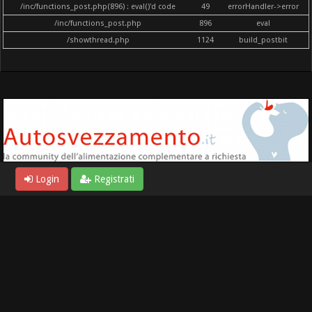
/inc/functions_post.php(896) : eval()'d code
49
errorHandler->error
/inc/functions_post.php
896
eval
/showthread.php
1124
build_postbit
Login
Registrati