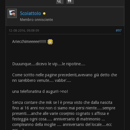
Scoiattolo
Membro onnisciente
12-08-2016, 09:08 09
#97
Ariecchimeeeee!!!!!!
Duuunque....dicevo le vip....le nipotine....
Come scritto nelle pagine precedenti,avevano già detto che
nn sarebbero venute.... vabbe'....
una telefonatina d auguri!->no!
Senza contare che mik se l è presa visto che dalla nascita
fino ai 16 anni noi non ci siamo mai persi niente.....sempre
presenti....anche alle varie cose(mio cognato s affissa e
festeggia ogni cosa..... anniversario di matrimonio ...
compleanno della moglie .... anniversario del locale....ecc