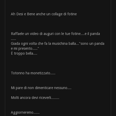
Ah Desi e Bene anche un collage di fotine
Raffaele un video di auguri con le tue fotine....e il panda
.....
Giada ogni volta che fa la musichina balla..."sono un panda
e mi presento....."
È troppo bella....
Totonno ha monetizzato.....
Mi pare di non dimenticare nessuno....
Molti ancora devi riceverli........
Aggiorneremo......