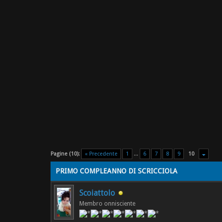
Pagine (10):
« Precedente
1
...
6
7
8
9
10
PRIMO COMPLEANNO DI SCRICCIOLA
Scoiattolo
Membro onnisciente