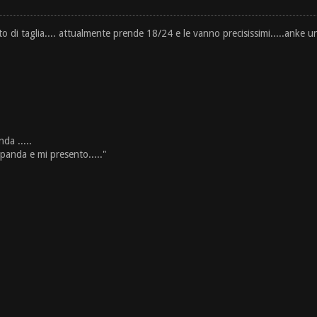
di taglia.... attualmente prende 18/24 e le vanno precisissimi.....anke un p
da .....
 panda e mi presento....."