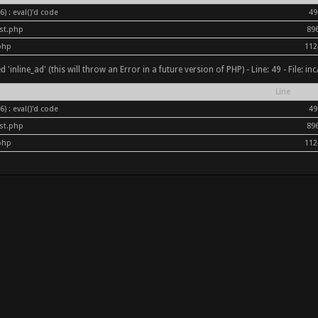
) : eval()'d code
49
ost.php
89
php
112
inline_ad' (this will throw an Error in a future version of PHP) - Line: 49 - File: i
Line
) : eval()'d code
49
ost.php
89
php
112