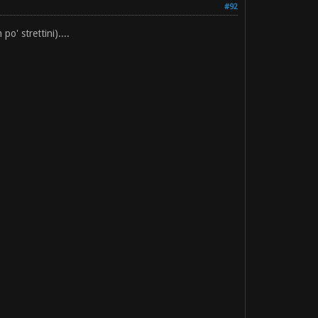
#92
o' strettini)....