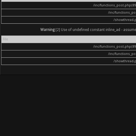
/inc/functions_post.php(896
/inc/functions_p
/showthread.
Warning
[2] Use of undefined constant inline_ad - assumed '
File
/inc/functions_post.php(896
/inc/functions_p
/showthread.