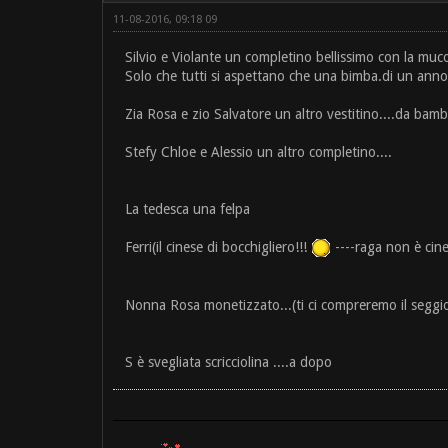
11-08-2016, 09:18 09
Silvio e Violante un completino bellissimo con la mucc
Solo che tutti si aspettano che una bimba.di un anno ve
Zia Rosa e zio Salvatore un altro vestitino....da bambo
Stefy Chloe e Alessio un altro completino....
La tedesca una felpa
Ferri(il cinese di bocchigliero!!!
----raga non è cine
Nonna Rosa monetizzato...(ti ci compreremo il seggio
S è svegliata scricciolina ....a dopo