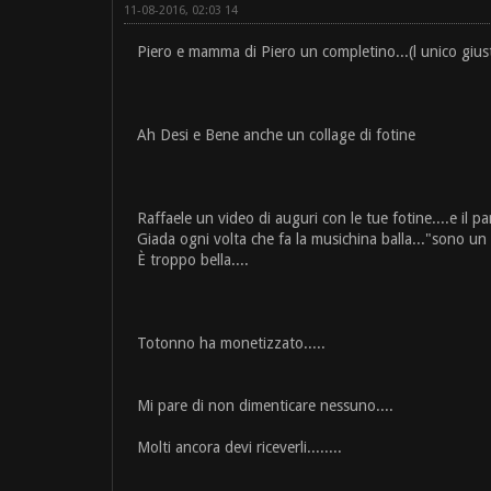
11-08-2016, 02:03 14
Piero e mamma di Piero un completino...(l unico giusto 
Ah Desi e Bene anche un collage di fotine
Raffaele un video di auguri con le tue fotine....e il pan
Giada ogni volta che fa la musichina balla..."sono un
È troppo bella....
Totonno ha monetizzato.....
Mi pare di non dimenticare nessuno....
Molti ancora devi riceverli........