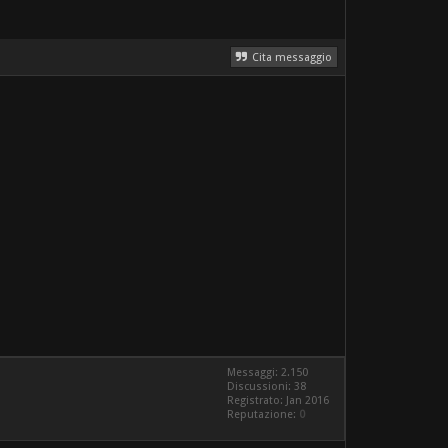
Cita messaggio
Messaggi: 2.150
Discussioni: 38
Registrato: Jan 2016
Reputazione:
0