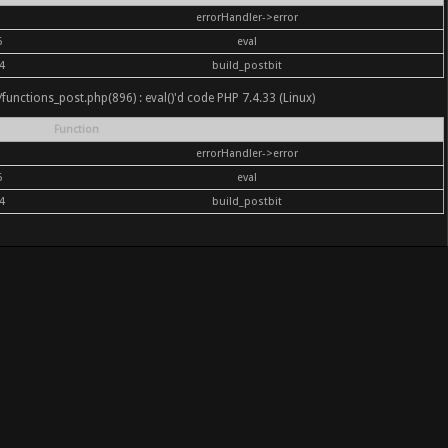
errorHandler->error
6
eval
4
build_postbit
nc/functions_post.php(896) : eval()'d code PHP 7.4.33 (Linux)
Function
errorHandler->error
6
eval
4
build_postbit