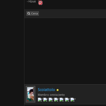
->love
Cerca
Scoiattolo
Membro onnisciente