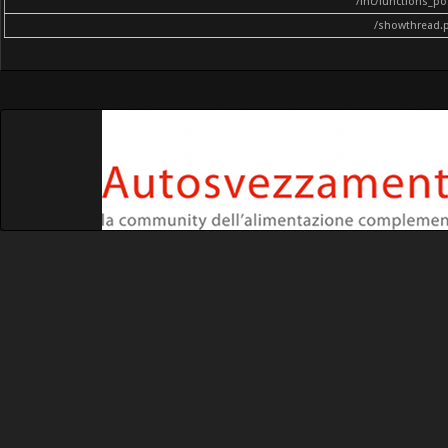
/inc/functions_p
/showthread.