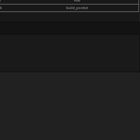
6
eval
4
build_postbit