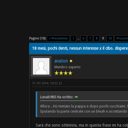
Pagine (10):
« Precedente
1
...
6
7
8
9
10
Prossi
18 mesi, pochi denti, nessun interesse x il cibo. dispera
avalon
Membro esperto
31-07-2014, 10:32 22
Lunab983 Ha scritto:
Allora .. Ho tentato la pappa e dopo pochi cucchiaini. 
Sputando la parte centrale con un bleah e accettando i
Sarà che sono ottimista, ma in questa frase mi ha col