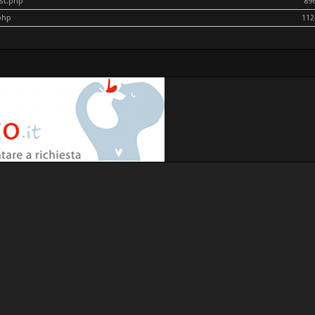
ost.php
89
php
112