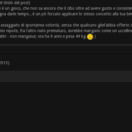
l titolo del post)
lei è un gioco, che non sa ancora che il cibo oltre ad avere gusto e consist
na darle tempo...è un pò forzato applicare lo stesso concetto alla tua bimb
 assaggiato di spontanea volontà, senza che qualcuno gliel'abbia offerto o 
mio nipote, fra l'altro nato prematuro, avrebbe mangiato come un uccelli
i altri - non mangiava; ora ha 9 anni e pesa 49 kg
)
2013)