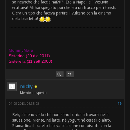
so neanche che faccia hai?!!?! Ero a Napoli e il Vesuvio
eruttava! Mi hai spiegato poi che era un trucco per i turisti.
C'era un tipo che faceva partire il vulcano con la dinamo
della bicicletta!
MummyMara
Sisterina (20 dic 2011)
Sisterella (11 sett 2008)
michy
Membro esperto
04-05-2013, 08:35 08
#9
Beh, almeno vedo che non sono l'unica a trovarsi nella
situazione. Niente, né latte, né yogurt né cereali o altro.
Stamattina il fratello faceva colazione con biscotti con la