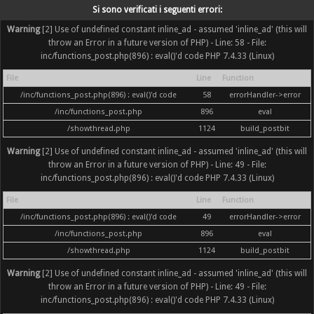
Si sono verificati i seguenti errori:
Warning
[2] Use of undefined constant inline_ad - assumed 'inline_ad' (this will
throw an Error in a future version of PHP) - Line: 58 - File:
inc/functions_post.php(896) : eval()'d code PHP 7.4.33 (Linux)
File
Line
Function
/inc/functions_post.php(896) : eval()'d code
58
errorHandler->error
/inc/functions_post.php
896
eval
/showthread.php
1124
build_postbit
Warning
[2] Use of undefined constant inline_ad - assumed 'inline_ad' (this will
throw an Error in a future version of PHP) - Line: 49 - File:
inc/functions_post.php(896) : eval()'d code PHP 7.4.33 (Linux)
File
Line
Function
/inc/functions_post.php(896) : eval()'d code
49
errorHandler->error
/inc/functions_post.php
896
eval
/showthread.php
1124
build_postbit
Warning
[2] Use of undefined constant inline_ad - assumed 'inline_ad' (this will
throw an Error in a future version of PHP) - Line: 49 - File:
inc/functions_post.php(896) : eval()'d code PHP 7.4.33 (Linux)