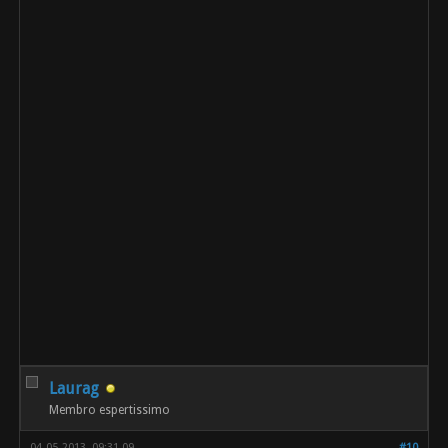
Laurag
Membro espertissimo
04-05-2013, 09:31 09
#10