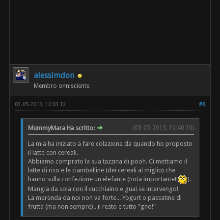
alessimdon
Membro onnisciente
03-05-2013, 12:03 12
#6
MummyMara Ha scritto:
(03-05-2013, 10:40 10)
La mia ha iniziato a fare colazione da quando ho proposto
il latte con cereali.
Abbiamo comprato la sua tazzina di pooh. Ci mettiamo il
latte di riso e le ciambelline (dei cereali al miglio) che
hanno sulla confezione un elefante (nota importante!!
).
Mangia da sola con il cucchiaino e guai se intervengo!
La merenda da noi non va forte... Yogurt o passatine di
frutta (ma non sempre).. il resto e tutto "gno!"