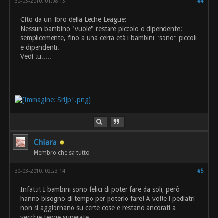
30-03-2010, 01:08 13
#4
Cito da un libro della Leche League:
Nessun bambino "vuole" restare piccolo o dipendente:
semplicemente, fino a una certa età i bambini "sono" piccoli
e dipendenti.
Vedi tu.....
Chiara
Membro che sa tutto
30-03-2010, 02:23 14
#5
Infatti! I bambini sono felici di poter fare da soli, però
hanno bisogno di tempo per poterlo fare! A volte i pediatri
non si aggiornano su certe cose e restano ancorati a
vecchie teorie superate.