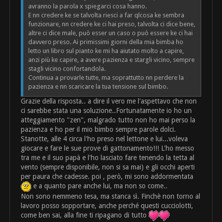
avranno la parola x spiegarci cosa hanno.
E nn credere ke se talvolta riesci a far qlcosa ke sembra
funzionare, nn credere ke ci hai preso, talvolta ci dice bene,
altre ci dice male, può esser un caso o può essere ke ci hai
davvero preso. Ai primissimi giorni della mia bimba ho
letto un libro sul pianto ke mi ha aiutato molto a capire,
anzi più ke capire, a avere pazienza e stargli vicino, sempre
stagli vicino confortandola.
Continua a provarle tutte, ma soprattutto nn perdere la
pazienza e nn scaricare la tua tensione sul bimbo.
Grazie della risposta.. a dire il vero me l'aspettavo che non
ci sarebbe stata una soluzione..Fortunatamente io ho un
atteggiamento "zen", malgrado tutto non ho mai perso la
pazienza e ho per il mio bimbo sempre parole dolci.
Stanotte, alle 4 circa l'ho preso nel lettone e lui...voleva
giocare e fare le sue prove di gattonamento!!! L'ho messo
tra me e il suo papà e l'ho lasciato fare tenendo la tetta al
vento (sempre disponibile, non si sa mai) e gli occhi aperti
per paura che cadesse. poi , però, mi sono addormentata
e a quanto pare anche lui, ma non so come..
Non sono nemmeno tesa, ma stanca sì. Finchè non torno al
lavoro posso sopportare, anche perché questi cucciolotti,
come ben sai, alla fine ti ripagano di tutto