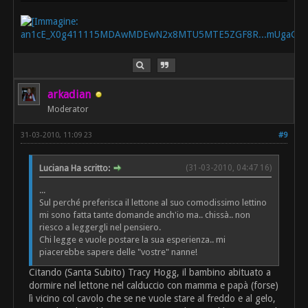
arkadian
Moderator
31-03-2010, 11:09 23
#9
Luciana Ha scritto:
(31-03-2010, 04:47 16)
...
Sul perché preferisca il lettone al suo comodissimo lettino
mi sono fatta tante domande anch'io ma.. chissà.. non
riesco a leggergli nel pensiero.
Chi legge e vuole postare la sua esperienza.. mi
piacerebbe sapere delle "vostre" nanne!
Citando (Santa Subito) Tracy Hogg, il bambino abituato a
dormire nel lettone nel calduccio con mamma e papà (forse)
lì vicino col cavolo che se ne vuole stare al freddo e al gelo,