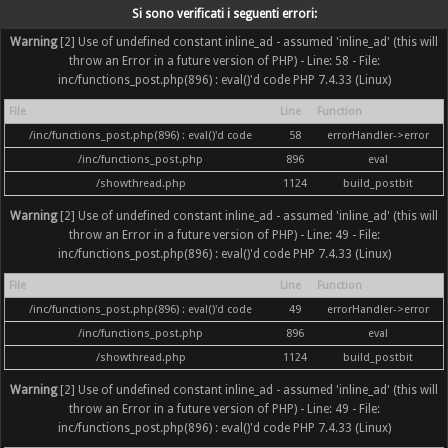
Si sono verificati i seguenti errori:
Warning
[2] Use of undefined constant inline_ad - assumed 'inline_ad' (this will
throw an Error in a future version of PHP) - Line: 58 - File:
inc/functions_post.php(896) : eval()'d code PHP 7.4.33 (Linux)
File
Line
Function
/inc/functions_post.php(896) : eval()'d code
58
errorHandler->error
/inc/functions_post.php
896
eval
/showthread.php
1124
build_postbit
Warning
[2] Use of undefined constant inline_ad - assumed 'inline_ad' (this will
throw an Error in a future version of PHP) - Line: 49 - File:
inc/functions_post.php(896) : eval()'d code PHP 7.4.33 (Linux)
File
Line
Function
/inc/functions_post.php(896) : eval()'d code
49
errorHandler->error
/inc/functions_post.php
896
eval
/showthread.php
1124
build_postbit
Warning
[2] Use of undefined constant inline_ad - assumed 'inline_ad' (this will
throw an Error in a future version of PHP) - Line: 49 - File:
inc/functions_post.php(896) : eval()'d code PHP 7.4.33 (Linux)