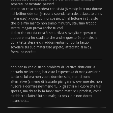
separati, pazientate, passerà!
io non so cosa succederà con silvia (6 mesi): lei x ora dorme
nel lettino side-car (senza la sponda laterale, attaccato al ns
materasso) x questioni di spazio, x' nel lettone in 3, visto
che io e mio marito non siamo minutini, stavamo troppo
stretti, magari prova anche tu così.
ti dico che ora da circa 3 sett, silvia si sveglia + spesso x
poppare, ma ho studiato che anche questo è normale, le
do la tetta stesa e ci riaddormentiamo, poi la faccio
scivolare sul suo materasso (ripeto, attaccato al mio).
forza, passerà!!!!
non penso che ci siano problemi di "cattive abitudini" a
portarlo nel lettone; hai visto l'esperienza di mangiavalori?
tanto se lui ora non vuole dormire solo, non ci sono
alternative (a meno di lasciarlo piangere e, ovviamente, non
riuscire a dormire nemmeno tu, x gli strilli e il cuore che ti si
spezza, ma chi te lo fa fare? siamo matti?cui prodest, come
direbbero i latini? lui sta male, tu peggio e non dormi
neanche!)...