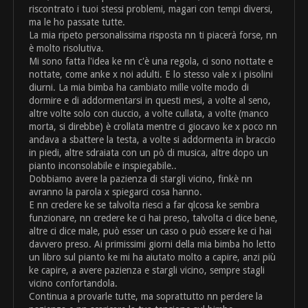
riscontrato i tuoi stessi problemi, magari con tempi diversi,
ma le ho passate tutte.
La mia ripeto personalissima risposta nn ti piacerà forse, nn
è molto risolutiva.
Mi sono fatta l'idea ke nn c'è una regola, ci sono nottate e
nottate, come anke x noi adulti. E lo stesso vale x i pisolini
diurni. La mia bimba ha cambiato mille volte modo di
dormire e di addormentarsi in questi mesi, a volte al seno,
altre volte solo con ciuccio, a volte cullata, a volte (manco
morta, si direbbe) è crollata mentre ci giocavo ke x poco nn
andava a sbattere la testa, a volte si addormenta in braccio
in piedi, altre sdraiata con un pò di musica, altre dopo un
pianto inconsolabile e inspiegabile..
Dobbiamo avere la pazienza di stargli vicino, finkè nn
avranno la parola x spiegarci cosa hanno.
E nn credere ke se talvolta riesci a far qlcosa ke sembra
funzionare, nn credere ke ci hai preso, talvolta ci dice bene,
altre ci dice male, può esser un caso o può essere ke ci hai
davvero preso. Ai primissimi giorni della mia bimba ho letto
un libro sul pianto ke mi ha aiutato molto a capire, anzi più
ke capire, a avere pazienza e stargli vicino, sempre stagli
vicino confortandola.
Continua a provarle tutte, ma soprattutto nn perdere la