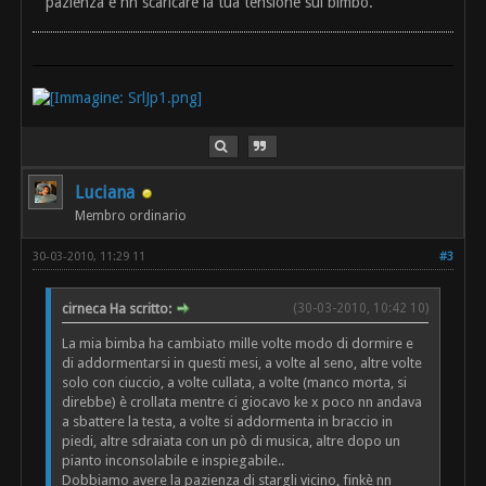
pazienza e nn scaricare la tua tensione sul bimbo.
Luciana
Membro ordinario
30-03-2010, 11:29 11
#3
cirneca Ha scritto:
(30-03-2010, 10:42 10)
La mia bimba ha cambiato mille volte modo di dormire e
di addormentarsi in questi mesi, a volte al seno, altre volte
solo con ciuccio, a volte cullata, a volte (manco morta, si
direbbe) è crollata mentre ci giocavo ke x poco nn andava
a sbattere la testa, a volte si addormenta in braccio in
piedi, altre sdraiata con un pò di musica, altre dopo un
pianto inconsolabile e inspiegabile..
Dobbiamo avere la pazienza di stargli vicino, finkè nn