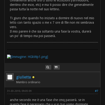
Ovviamente anche ora ci sono le eccezioni (raffreddore,
dentino che esce, etc) e ma ti posso dire che generalmente
passa tutta la notte nel suo lettino.
Ti giuro che quando ho iniziato a dormire di nuovo nel mio
letto con tanto spazio x me x 7 ore di file non mi sembrava
vero.
Il mio parere è che sia soltanto una fase la vostra, durerà
un po' di tempo ma poi passerà.
giulietta
Membro ordinario
31-03-2010, 09:05 09
#7
anche secondo me è una fase che cmq passerà. se in
questa fase è necessario che u e io tuo uomo dormiate