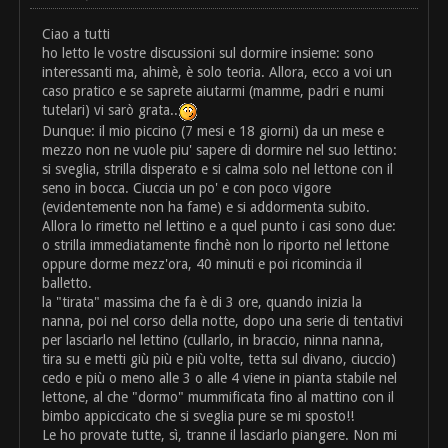
Ciao a tutti
ho letto le vostre discussioni sul dormire insieme: sono
interessanti ma, ahimè, è solo teoria. Allora, ecco a voi un
caso pratico e se saprete aiutarmi (mamme, padri e numi
tutelari) vi sarò grata..
Dunque: il mio piccino (7 mesi e 18 giorni) da un mese e
mezzo non ne vuole piu' sapere di dormire nel suo lettino:
si sveglia, strilla disperato e si calma solo nel lettone con il
seno in bocca. Ciuccia un po' e con poco vigore
(evidentemente non ha fame) e si addormenta subito.
Allora lo rimetto nel lettino e a quel punto i casi sono due:
o strilla immediatamente finchè non lo riporto nel lettone
oppure dorme mezz'ora, 40 minuti e poi ricomincia il
balletto.
la "tirata" massima che fa è di 3 ore, quando inizia la
nanna, poi nel corso della notte, dopo una serie di tentativi
per lasciarlo nel lettino (cullarlo, in braccio, ninna nanna,
tira su e metti giù più e più volte, tetta sul divano, ciuccio)
cedo e più o meno alle 3 o alle 4 viene in pianta stabile nel
lettone, al che "dormo" mummificata fino al mattino con il
bimbo appiccicato che si sveglia pure se mi sposto!!
Le ho provate tutte, sì, tranne il lasciarlo piangere. Non mi