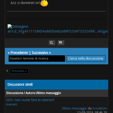
Azz ci dormireri io!!
«
Precedente
|
Successivo
»
1
Prossimo »
Discussioni simili
Discussione / Autore
Ultimo messaggio
SOS: non vuole fare la nanna!!!
mariam
Ultimo messaggio
da
Scoiattolo
13-09-2016, 08:46 20