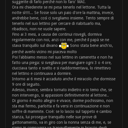
suggerite di farlo perché non lo faro' MAI.
Ora mi chiederete se mi pesa tenerlo nel lettone. Tutta la
notte sì!!!!... Se fosse solo un paio d'ore la mattina, invece,
andrebbe bene, così ci svegliamo insieme. Tento sempre di
tenerlo nel suo lettino per cercare di riabituarlo ma,
ribadisco, non ne vuole sapere.
Fino ai 3 mesi, a causa dei continui risvegli, dormiva
regolarmente con noi, anzi con me, perché il papà se ne
stava tranquillo sul divano
Sono stata bene anch'io,
perché averlo vicino mi piaceva molto
Poi l'abbiamo messo nel suo lettino in cameretta e non ha
fatto una piega: si svegliava per mangiare ogni 3 o 4 ore,
ciucciava tanto e svelto e si riaddormentava, lo rimettevo
nel lettino e continuava a dormire.
Intorno ai 6 mesi è accaduto anche il miracolo che dormisse
9 ore di seguito.
Adesso, invece, sembra tornato indietro e io temo che, se
non intervengo, si appassioni definitivmente al lettone..
Di giorno è molto allegro e vivace, dorme pochissimo, non
sta mai fermo, parlotta e fa versi in continuazione e non
soffre di mammite. Cioè: se lo lascio sul tappeto e cambio
stanza, lui prosegue tranquillo nelle sue prove di
gattonamento, va in giro con la nonna senza di me, e, se
siamo in compagnia va tranquillamente in braccio degli