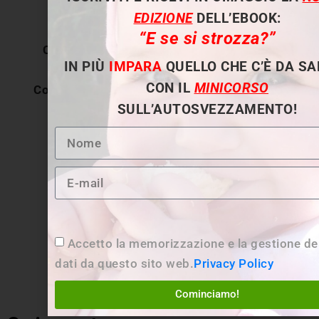
EDIZIONE
DELL’EBOOK:
“E se si strozza?”
COS’È L’AUTOSVEZZAMENTO E PERCHÉ
IN PIÙ
IMPARA
QUELLO CHE C’È DA S
È
DAVVERO
PER TUTTI.
CON IL
MINICORSO
Con oltre 140 ricette per TUTTA la famiglia
SULL’AUTOSVEZZAMENTO!
Accetto la memorizzazione e la gestione de
dati da questo sito web.
Privacy Policy
Cominciamo!