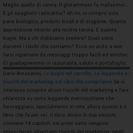
Meglio quello di canna. Il glutammato fa malissimo…
E gli spaghetti radioattivi? Ah no, io compro solo
pane biologico, prodotti locali e di stagione. Quanta
apprensione intorno alla nostra tavola. E quante
bugie. Ma a chi dobbiamo credere? Quali sono
davvero i rischi che corriamo? Ecco un aiuto a non
farsi ingannare da messaggi troppo facili ed emotivi.
Ci guadagneremo in razionalità, salute e portafoglio.
Dario Bressanini
,
Le bugie nel carrello. Le leggende e i
trucchi del marketing sul cibo che compriamo
Se vi
interessa scoprire alcuni trucchi del marketing e fare
chiarezza su certe leggende metropolitane che
furoreggiano, specialmente in rete, allora questo è il
libro che fa per voi. Il libro, diviso in due sezioni,
contiene 14 capitoli: nei primi sette vengono
smascherati altrettanti trucchi del marketing; negli