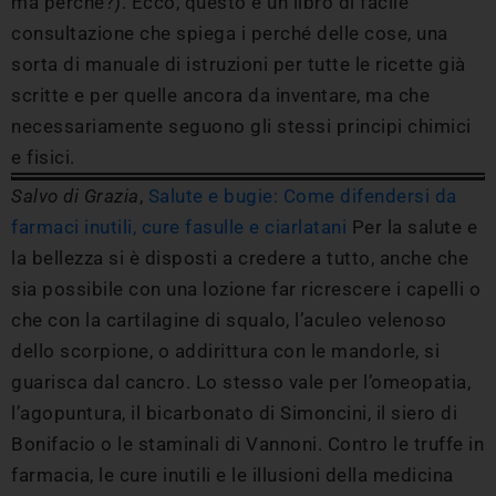
ma perché?). Ecco, questo è un libro di facile
consultazione che spiega i perché delle cose, una
sorta di manuale di istruzioni per tutte le ricette già
scritte e per quelle ancora da inventare, ma che
necessariamente seguono gli stessi principi chimici
e fisici.
Salvo di Grazia
,
Salute e bugie: Come difendersi da
farmaci inutili, cure fasulle e ciarlatani
Per la salute e
la bellezza si è disposti a credere a tutto, anche che
sia possibile con una lozione far ricrescere i capelli o
che con la cartilagine di squalo, l’aculeo velenoso
dello scorpione, o addirittura con le mandorle, si
guarisca dal cancro. Lo stesso vale per l’omeopatia,
l’agopuntura, il bicarbonato di Simoncini, il siero di
Bonifacio o le staminali di Vannoni. Contro le truffe in
farmacia, le cure inutili e le illusioni della medicina