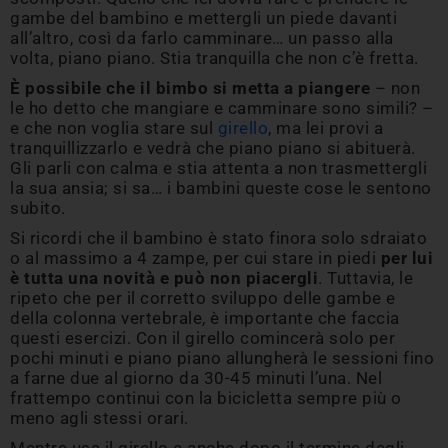
gambe del bambino e mettergli un piede davanti
all’altro, così da farlo camminare… un passo alla
volta, piano piano. Stia tranquilla che non c’è fretta.
È possibile che il bimbo si metta a piangere
– non
le ho detto che mangiare e camminare sono simili? –
e che non voglia stare sul
girello
, ma lei provi a
tranquillizzarlo e vedrà che piano piano si abituerà.
Gli parli con calma e stia attenta a non trasmettergli
la sua ansia; si sa… i bambini queste cose le sentono
subito.
Si ricordi che il bambino è stato finora solo sdraiato
o al massimo a 4 zampe, per cui stare in piedi
per lui
è tutta una novità e può non piacergli
. Tuttavia, le
ripeto che per il corretto sviluppo delle gambe e
della colonna vertebrale, è importante che faccia
questi esercizi. Con il girello comincerà solo per
pochi minuti e piano piano allungherà le sessioni fino
a farne due al giorno da 30-45 minuti l’una. Nel
frattempo continui con la bicicletta sempre più o
meno agli stessi orari.