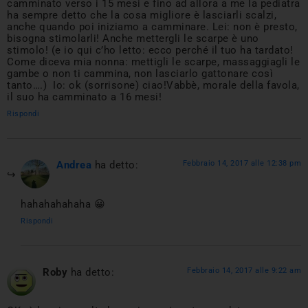
camminato verso i 15 mesi e fino ad allora a me la pediatra
ha sempre detto che la cosa migliore è lasciarli scalzi,
anche quando poi iniziamo a camminare. Lei: non è presto,
bisogna stimolarli! Anche mettergli le scarpe è uno
stimolo! (e io qui c’ho letto: ecco perché il tuo ha tardato!
Come diceva mia nonna: mettigli le scarpe, massaggiagli le
gambe o non ti cammina, non lasciarlo gattonare così
tanto….) Io: ok (sorrisone) ciao!Vabbè, morale della favola,
il suo ha camminato a 16 mesi!
Rispondi
Andrea
ha detto:
Febbraio 14, 2017 alle 12:38 pm
hahahahahaha 😀
Rispondi
Roby
ha detto:
Febbraio 14, 2017 alle 9:22 am