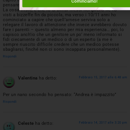
capito niente di quest’autore e non ho saputo più cosa
Cominciamo!
pensare! Ci mancavano solo gli integratori XD
La cosa triste, è che io di bimbi messi nel girello ne ho
visti a bizzeffe fin da piccola, ma verso i 10/11 anni ho
cominciato a capire che quell’arnese serviva solo a
relegare il lavoro di attenzione che invece avrebbero dovuto
fare i parenti – questo almeno per mia esperienza… poi, lo
capisco anch’io che un genitore un po’ meno informato si
fidi ciecamente di un medico o di un esperto (a me è
sempre riuscito difficile credere che un medico potesse
sbagliarsi, finché non ci sono incappata personalmente).
Rispondi
Valentina
ha detto:
Febbraio 15, 2017 alle 6:48 am
Per un nano secondo ho pensato: “Andrea è impazzito”
Rispondi
Celeste
ha detto:
Febbraio 14, 2017 alle 3:20 pm