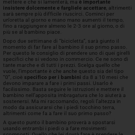
mettere e che si lamenterà, ma
è importante
insistere dolcemente e fargliele accettare
, altrimenti
sarà sempre più difficile riuscirci. Cominci per
un’oretta al giorno e mano mano aumenti il tempo,
fino a raggiungere almeno le 2-3 ore al giorno, o di
più se al bambino piace.
Dopo due settimane di “bicicletta”, sarà giunto il
momento di far fare al bambino il suo primo passo.
Per questo le consiglio di prendere uno di quei girelli
specifici che si vedono in commercio. Ce ne sono di
tante marche e di tutti i prezzi. Scelga quello che
vuole, l’importante è che anche questo sia del tipo
“0”, cioè
specifico per i bambini
da 8 a 10 mesi che
devono imparare a fare i primi passi. Usarlo è
facilissimo. Basta seguire le istruzioni e mettere il
bambino nell’apposita imbragatura che lo aiuterà a
sostenersi. Ma mi raccomando, regoli l’altezza in
modo da assicurarsi che i piedi tocchino terra,
altrimenti come fa a fare il suo primo passo?
A questo punto il bambino proverà a spostarsi
usando entrambi i piedi o a fare movimenti
scomposti. Quello che lei dovrà fare è prendere le