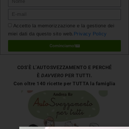
Accetto la memorizzazione e la gestione dei
miei dati da questo sito web.
Privacy Policy
Cominciamo!
COS’È L’AUTOSVEZZAMENTO E PERCHÉ
È
DAVVERO
PER TUTTI.
Con oltre 140 ricette per TUTTA la famiglia