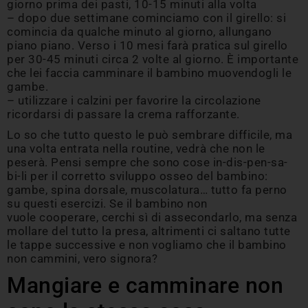
giorno prima dei pasti, 10-15 minuti alla volta
– dopo due settimane cominciamo con il girello: si
comincia da qualche minuto al giorno, allungano
piano piano. Verso i 10 mesi farà pratica sul girello
per 30-45 minuti circa 2 volte al giorno. È importante
che lei faccia camminare il bambino muovendogli le
gambe.
– utilizzare i calzini per favorire la circolazione
ricordarsi di passare la crema rafforzante.
Lo so che tutto questo le può sembrare difficile, ma
una volta entrata nella routine, vedrà che non le
peserà. Pensi sempre che sono cose in-dis-pen-sa-
bi-li per il corretto sviluppo osseo del bambino:
gambe, spina dorsale, muscolatura… tutto fa perno
su questi esercizi. Se il bambino non
vuole cooperare, cerchi sì di assecondarlo, ma senza
mollare del tutto la presa, altrimenti ci saltano tutte
le tappe successive e non vogliamo che il bambino
non cammini, vero signora?
Mangiare e camminare non