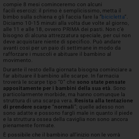
compie 8 mesi cominceremo con alcuni
facili esercizi: il primo è semplicissimo, metta il
bimbo sulla schiena e gli faccia fare la “
bicicletta
“.
Diciamo 10-15 minuti alla volta due volte al giorno,
alle 11 e alle 18, ovvero PRIMA dei pasti. Non c’è
bisogno di alcuna attrezzatura speciale, per cui non
deve acquistare niente di specifico. Può andare
avanti così per un paio di settimane in modo da
rafforzare i muscoli e abituare il bambino al
movimento.
Durante il resto della giornata bisogna cominciare a
far abituare il bambino alle scarpe. In farmacia
troverà le scarpe tipo “0” che
sono state pensate
appositamente per i bambini della sua età
. Sono
particolarmente morbide, ma hanno comunque la
struttura di una scarpa vera.
Resista alla tentazione
di prendere scarpe “normali”
; quelle adesso non
sono adatte e possono fargli male in quanto il piede
e la struttura ossea della caviglia non sono ancora
pienamente formate.
È possibile che il bambino all’inizio non le vorrà