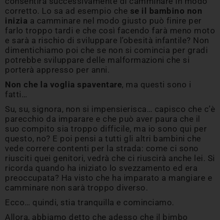
consentirà successivamente di camminare in modo
corretto. Lo sa ad esempio che
se il bambino non
inizia
a camminare nel modo giusto può finire per
farlo troppo tardi e che così facendo farà meno moto
e sarà a rischio di sviluppare l’obesità infantile? Non
dimentichiamo poi che se non si comincia per gradi
potrebbe sviluppare delle malformazioni che si
porterà appresso per anni.
Non che la voglia spaventare
, ma questi sono i
fatti…
Su, su, signora, non si impensierisca… capisco che c’è
parecchio da imparare e che può aver paura che il
suo compito sia troppo difficile, ma io sono qui per
questo, no? E poi pensi a tutti gli altri bambini che
vede correre contenti per la strada: come ci sono
riusciti quei genitori, vedrà che ci riuscirà anche lei. Si
ricorda quando ha iniziato lo svezzamento ed era
preoccupata? Ha visto che ha imparato a mangiare e
camminare non sarà troppo diverso.
Ecco… quindi, stia tranquilla e cominciamo.
Allora, abbiamo detto che adesso che il bimbo