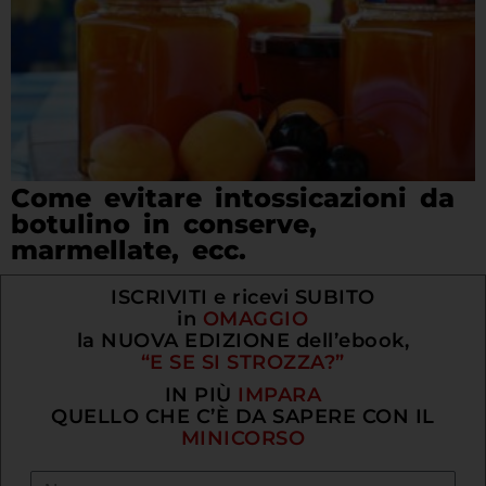
Come evitare intossicazioni da
botulino in conserve,
marmellate, ecc.
ISCRIVITI e ricevi SUBITO
in
OMAGGIO
la NUOVA EDIZIONE dell’ebook,
“E SE SI STROZZA?”
IN PIÙ
IMPARA
QUELLO CHE C’È DA SAPERE CON IL
MINICORSO