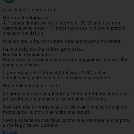
Ciao André e ciao a tutti …
Noi ora ci ridiamo su….
All’ epoca di mio zio (ora intorno ai 50/60 anni) se non
camminavano entro i 13 mesi facevano le punture perché
avevano dei deficit!!
Quando me lo ha raccontato mia nonna sono inorridita…
La mia baby non ha voluto gattonare…
Non le è mai piaciuto…
Ha iniziato a 16 mesi a camminare poggiando le mani alle
sedie e al divano.
Il pomeriggio dei 18 mesi(3 febbraio 2017) ad un
compleanno,sente musica e si lancia a camminare…
Non l abbiamo più fermata
Le prime scarpine acquistate a 15 mesi finiti ma indossate
poi realmente a gennaio di quest’anno (17 mesi)
Con tutti che ci fermavano e ci dicevano che se non gliele
mettevamo lei non le avrebbe mai tenute….
Invece appena sa che deve uscire,va a prendere le scarpine
e me le porta per calzarle
Rispondi