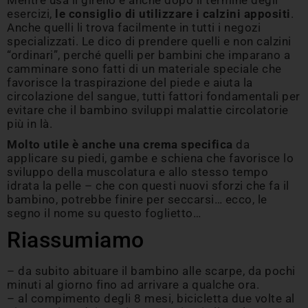
Mentre usa il girello e anche dopo il termine degli
esercizi,
le consiglio di utilizzare i calzini appositi
.
Anche quelli li trova facilmente in tutti i negozi
specializzati. Le dico di prendere quelli e non calzini
“ordinari”, perché quelli per bambini che imparano a
camminare sono fatti di un materiale speciale che
favorisce la traspirazione del piede e aiuta la
circolazione del sangue, tutti fattori fondamentali per
evitare che il bambino sviluppi malattie circolatorie
più in là.
Molto utile è anche una crema specifica
da
applicare su piedi, gambe e schiena che favorisce lo
sviluppo della muscolatura e allo stesso tempo
idrata la pelle – che con questi nuovi sforzi che fa il
bambino, potrebbe finire per seccarsi… ecco, le
segno il nome su questo foglietto…
Riassumiamo
– da subito abituare il bambino alle scarpe, da pochi
minuti al giorno fino ad arrivare a qualche ora.
– al compimento degli 8 mesi, bicicletta due volte al