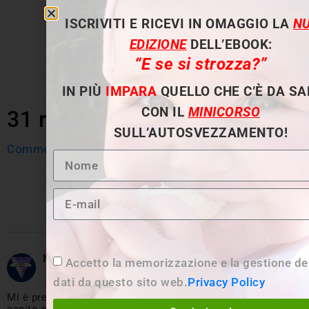
ISCRIVITI E RICEVI IN OMAGGIO LA
N
EDIZIONE
DELL’EBOOK:
“E se si strozza?”
IN PIÙ
IMPARA
QUELLO CHE C’È DA S
CON IL
MINICORSO
31 risposte
SULL’AUTOSVEZZAMENTO!
Commenti meno recenti
Pingback:
È meglio iniziare a pranzo o a cena? |
Autosvezzamento.it
Maria
ha detto:
Dicembre 19, 2017 alle 4:34 pm
Accetto la memorizzazione e la gestione de
dati da questo sito web.
Privacy Policy
Mi è preso un colpo. Per un attimo ho pensato di non aver