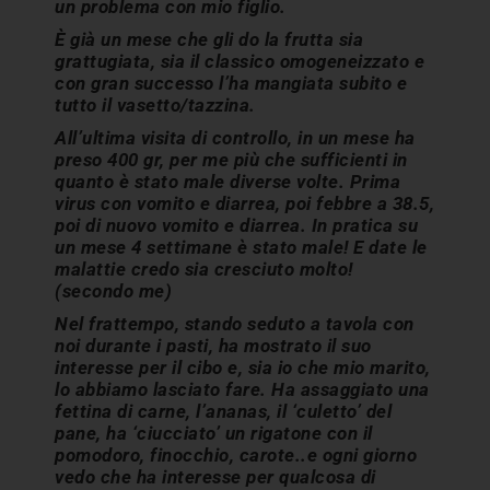
un problema con mio figlio.
È già un mese che gli do la frutta sia
grattugiata, sia il classico omogeneizzato e
con gran successo l’ha mangiata subito e
tutto il vasetto/tazzina.
All’ultima visita di controllo, in un mese ha
preso 400 gr, per me più che sufficienti in
quanto è stato male diverse volte. Prima
virus con vomito e diarrea, poi febbre a 38.5,
poi di nuovo vomito e diarrea. In pratica su
un mese 4 settimane è stato male! E date le
malattie credo sia cresciuto molto!
(secondo me)
Nel frattempo, stando seduto a tavola con
noi durante i pasti, ha mostrato il suo
interesse per il cibo e, sia io che mio marito,
lo abbiamo lasciato fare. Ha assaggiato una
fettina di carne, l’ananas, il ‘culetto’ del
pane, ha ‘ciucciato’ un rigatone con il
pomodoro, finocchio, carote..e ogni giorno
vedo che ha interesse per qualcosa di