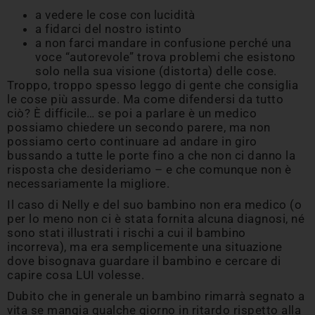
a vedere le cose con lucidità
a fidarci del nostro istinto
a non farci mandare in confusione perché una
voce “autorevole” trova problemi che esistono
solo nella sua visione (distorta) delle cose.
Troppo, troppo spesso leggo di gente che consiglia
le cose più assurde. Ma come difendersi da tutto
ciò? È difficile… se poi a parlare è un medico
possiamo chiedere un secondo parere, ma non
possiamo certo continuare ad andare in giro
bussando a tutte le porte fino a che non ci danno la
risposta che desideriamo – e che comunque non è
necessariamente la migliore.
Il caso di Nelly e del suo bambino non era medico (o
per lo meno non ci è stata fornita alcuna diagnosi, né
sono stati illustrati i rischi a cui il bambino
incorreva), ma era semplicemente una situazione
dove bisognava guardare il bambino e cercare di
capire cosa LUI volesse.
Dubito che in generale un bambino rimarrà segnato a
vita se mangia qualche giorno in ritardo rispetto alla