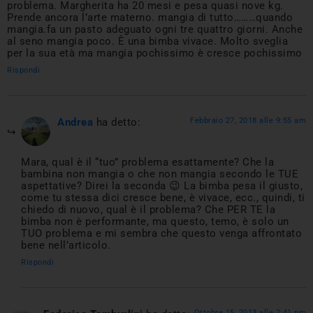
problema. Margherita ha 20 mesi e pesa quasi nove kg.
Prende ancora l’arte materno. mangia di tutto………quando
mangia.fa un pasto adeguato ogni tre quattro giorni. Anche
al seno mangia poco. È una bimba vivace. Molto sveglia
per la sua età ma mangia pochissimo è cresce pochissimo
Rispondi
Andrea
ha detto:
Febbraio 27, 2018 alle 9:55 am
Mara, qual è il “tuo” problema esattamente? Che la
bambina non mangia o che non mangia secondo le TUE
aspettative? Direi la seconda 😉 La bimba pesa il giusto,
come tu stessa dici cresce bene, è vivace, ecc., quindi, ti
chiedo di nuovo, qual è il problema? Che PER TE la
bimba non è performante, ma questo, temo, è solo un
TUO problema e mi sembra che questo venga affrontato
bene nell’articolo.
Rispondi
Ottobre 15, 2013 alle 2:41 pm