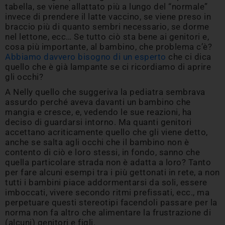
tabella, se viene allattato più a lungo del “normale”
invece di prendere il latte vaccino, se viene preso in
braccio più di quanto sembri necessario, se dorme
nel lettone, ecc… Se tutto ciò sta bene ai genitori e,
cosa più importante, al bambino, che problema c’è?
Abbiamo davvero bisogno di un esperto
che ci dica
quello che è già lampante se ci ricordiamo di aprire
gli occhi?
A Nelly quello che suggeriva la pediatra sembrava
assurdo perché aveva davanti un bambino che
mangia e cresce, e, vedendo le sue reazioni, ha
deciso di guardarsi intorno. Ma quanti genitori
accettano acriticamente quello che gli viene detto,
anche se salta agli occhi che il bambino non è
contento di ciò e loro stessi, in fondo, sanno che
quella particolare strada non è adatta a loro? Tanto
per fare alcuni esempi tra i più gettonati in rete, a non
tutti i bambini piace addormentarsi da soli, essere
imboccati, vivere secondo ritmi prefissati, ecc., ma
perpetuare questi stereotipi facendoli passare per la
norma non fa altro che alimentare la frustrazione di
(alcuni) genitori e figli.