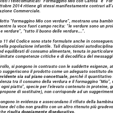
visti i telecomunicati
“Formaggino Mio con Carota”
e
“For
ttobre 2014 ritiene gli stessi manifestamente contrari all’
cazione Commerciale.
odotto “formaggino Mio con verdure”, mostrano una bambina
 mentre la voce fuori campo recita: “
le verdure sono un pr
e verdure”, “tutto il buono delle verdure….”.
olo 11 del Codice sono state formulate anche in conseguenz
ella popolazione infantile. Tali disposizioni autodiscipli
 ed equilibrati di consumo alimentare, tenuta in particola
 limitate competenze critiche e di decodifica del messaggi
trollo, si pongono in contrasto con le suddette esigenze, 
to suggeriscono il prodotto come un adeguato sostituto del
 evidente sia sul piano concettuale
, perché il quantitativo
alenza tra il consumo della verdura e il formaggino “Mio”,
 ogni piatto
”, specie per l’elevato contenuto in proteine, gra
 propone di sostituire), non corrisponde ad un suggeriment
, pongono in evidenza e assecondano il rifiuto della bambin
zione del cibo non gradito con un altro ritenuto più grade
 che
risulta doppiamente diseducativo
.