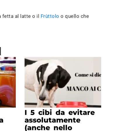
a fetta al latte o il
Frùttolo
o quello che
I
I 5 cibi da evitare
a
assolutamente
(anche nello