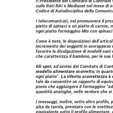
Il Presidente del Comitato di Controllo 
sulle Reti RAI e Mediaset nel mese di o
Codice di Autodisciplina della Comuni
I telecomunicati, nel promuovere il pr
piatto di spinaci e un piatto di carote,
ogni piatto formaggino Mio con spinaci 
Come è noto, le disposizioni dell’artic
incremento dei soggetti in sovrappeso n
favorire la divulgazione di modelli sani
che caratterizza il bambino, per le sue
Gli sp
ot
, ad avviso del Comitato di Con
modello alimentare scorretto
, in quan
ogni piatto
”.
La riferita scorrettezza è
tale da consentire un rapporto di equiv
posto che aggiungere il formaggino “
ad
quantità analoghe, nelle verdure che si
I messaggi, inoltre, sotto altro profilo
alza da tavola, premiato con la sostitu
equivalente sotto il profilo alimentare,