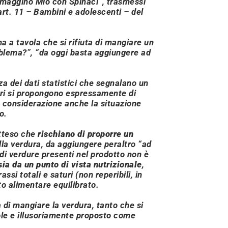
maggino Mio con Spinaci”
, trasmessi
art. 11 –
Bambini e adolescenti
– del
 a tavola che si rifiuta di mangiare un
oblema?
”, “
da oggi basta aggiungere ad
a dei dati statistici che segnalano un
nari si propongono espressamente di
re considerazione anche la situazione
o.
atteso che
rischiano di proporre un
la verdura, da aggiungere peraltro “
ad
 di verdure presenti nel prodotto non è
sia da un punto di vista nutrizionale
,
ssi totali e saturi (non reperibili, in
o alimentare equilibrato.
a di mangiare la verdura, tanto che si
vole e illusoriamente proposto come