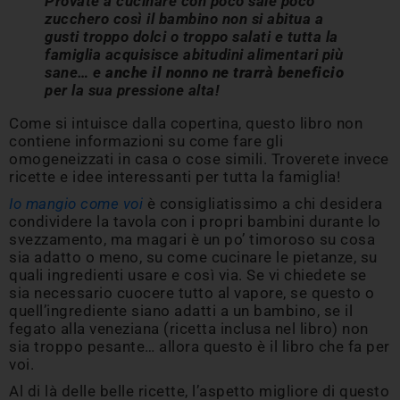
Provate a cucinare con poco sale poco
zucchero così il bambino non si abitua a
gusti troppo dolci o troppo salati e tutta la
famiglia acquisisce abitudini alimentari più
sane… e
anche il nonno ne trarrà beneficio
per la sua pressione alta!
Come si intuisce dalla copertina, questo libro non
contiene informazioni su come fare gli
omogeneizzati in casa o cose simili. Troverete invece
ricette e idee interessanti per tutta la famiglia!
Io mangio come voi
è consigliatissimo a chi desidera
condividere la tavola con i propri bambini durante lo
svezzamento, ma magari è un po’ timoroso su cosa
sia adatto o meno, su come cucinare le pietanze, su
quali ingredienti usare e così via. Se vi chiedete se
sia necessario cuocere tutto al vapore, se questo o
quell’ingrediente siano adatti a un bambino, se il
fegato alla veneziana (ricetta inclusa nel libro) non
sia troppo pesante… allora questo è il libro che fa per
voi.
Al di là delle belle ricette, l’aspetto migliore di questo