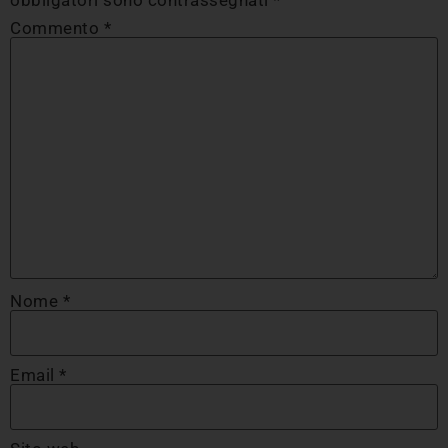
obbligatori sono contrassegnati
*
Commento
*
Nome
*
Email
*