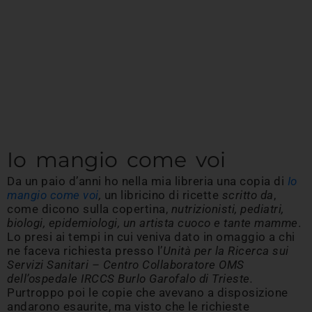
Io mangio come voi
Da un paio d’anni ho nella mia libreria una copia di
Io
mangio come voi
,
un libricino di ricette
scritto da
,
come dicono sulla copertina,
nutrizionisti, pediatri,
biologi, epidemiologi, un artista cuoco e tante mamme
.
Lo presi ai tempi in cui veniva dato in omaggio a chi
ne faceva richiesta presso l’
Unità per la Ricerca sui
Servizi Sanitari – Centro Collaboratore OMS
dell’ospedale IRCCS Burlo Garofalo di Trieste
.
Purtroppo poi le copie che avevano a disposizione
andarono esaurite, ma visto che le richieste