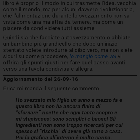
libro è proprio il modo in cui trasmette l’idea, vecchia
come il mondo, ma per alcuni davvero rivoluzionaria,
che l’alimentazione durante lo svezzamento non va
vista come una malattia da temere, ma come un
piacere da condividere tutti assieme.
Quindi sia che facciate autosvezzamento o abbiate
un bambino più grandicello che dopo un inizio
stentato volete introdurre al cibo vero, ma non siete
sicuri su come procedere,
Io mangio come voi
vi
offrirà gli spunti giusti per fare quel passo avanti
verso una tavola condivisa e allegra.
Aggiornamento del 26-09-16
Erica mi manda il seguente commento:
Ho svezzato mio figlio un anno e mezzo fa e
questo libro non ha ancora finito di
“sfornare” ricette che ogni tanto scopro e
mi stupiscono: sono semplici e buone! Gli
ingredienti non sono troppo ricercati per cui
spesso si “rischia” di avere già tutto a casa.
Poi la grafica all’interno é molto carina.