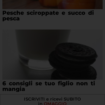
Pesche sciroppate e succo di
pesca
6 consigli se tuo figlio non ti
mangia
ISCRIVITI e ricevi SUBITO
in
OMAGGIO