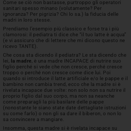
Come se ciò non bastasse, purtroppo gli operatori
sanitari spesso minano (volutamente? Per
ignoranza? Per pigrizia? Chi lo sa.) la fiducia delle
madri in loro stesse.
Prendiamo l’esempio più classico e forse tra i più
clamorosi: il pediatra ti dice che “il tuo latte è acqua”
(e vi assicuro che di lettere che mi dicono questo ne
ricevo TANTE).
Che cosa sta dicendo il pediatra? Le sta dicendo che
lei,
la madre
, è una madre INCAPACE di nutrire suo
figlio perché si vede che non cresce, perché cresce
troppo o perché non cresce come dice lui. Poi
quando si introduce il latte artificiale e/o le pappe e il
bambino non cambia trend, ecco che la madre si è
rivelata incapace due volte: non solo non sa nutrire il
proprio figlio dal suo corpo, ma non sa neanche
come preparagli la più basilare delle pappe
(nonostante le siano state date dettagliate istruzioni
su come farlo) o non gli sa dare il biberon, o non lo
sa convincere a mangiare.
Insomma, questa madre si è rivelata incapace su