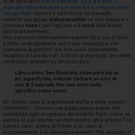
in un altro libro:
I
l mio bambino. Da 0 a 5 anni, il
manuale indispensabile per educare e crescere bene
i propri figli
. Questo è addirittura un manuale,
neanche più guida,
indispensabile
se vuoi educare e
crescere
bene
i tuoi figli fino a
5 anni!
Alla faccia
dell’empowerment…
Non conosco minimamente questo libro, ma il titolo
è tutto un programma con il suo messaggio che
comunica ai genitori che loro sono chiaramente
incapaci di fare da soli. A titolo di esempio, una delle
recensioni presenti su Amazon dice:
Libro carino, ben illustrato, trovo però sia un
po’ superficiale, volendo trattare un arco di
vita di 5 anni alla fine non entra nello
specifico come vorrei.
Mi chiedo cosa si aspettasse chi ha scritto questo
commento… davvero una guida passo passo che
scandisse ogni progresso del proprio figlio come se
avesse al suo interno un metronomo ultra preciso? In
questo caso, siamo di fronte a un caso di
empowerment o di disempowerment? Per assurdo, il