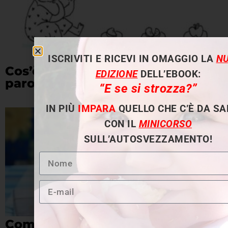
ISCRIVITI E RICEVI IN OMAGGIO LA
N
Cos’è l’autosvezzamento in 2
EDIZIONE
DELL’EBOOK:
parole
“E se si strozza?”
IN PIÙ
IMPARA
QUELLO CHE C’È DA S
CON IL
MINICORSO
SULL’AUTOSVEZZAMENTO!
Come evitare intossicazioni da