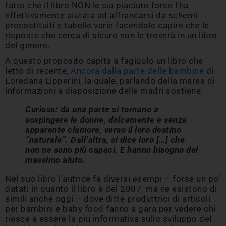
fatto che il libro NON le sia piaciuto forse l’ha
effettivamente aiutata ad affrancarsi da schemi
precostituiti e tabelle varie facendole capire che le
risposte che cerca di sicuro non le troverà in un libro
del genere.
A questo proposito capita a fagiuolo un libro che
letto di recente,
Ancora dalla parte delle bambine
di
Loredana Lipperini, la quale, parlando della marea di
informazioni a disposizione delle madri sostiene:
Curioso: da una parte si tornano a
sospingere le donne, dolcemente e senza
apparente clamore, verso il loro destino
“naturale”. Dall’altra, si dice loro […] che
non ne sono più capaci. E hanno bisogno del
massimo aiuto.
Nel suo libro l’autrice fa diversi esempi – forse un po’
datati in quanto il libro è del 2007, ma ne esistono di
simili anche oggi – dove ditte produttrici di articoli
per bambini e baby food fanno a gara per vedere chi
riesce a essere la più informativa sullo sviluppo del