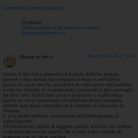
Commenti meno recenti
Pingback:
Distruggiamo le bilance per neonati |
Autosvezzamento.it
Chiara
ha detto:
Marzo 4, 2020 alle 11:14 am
Anche il mio latte stamattina è stato definito acqua…
perché il mio bimbo ha compiuto 6 mesi e nell’ultimo
mese, in cui io non ho ascoltato le indicazioni del pediatra
e non ho iniziato lo svezzamento (secondo il suo consiglio
da fare con i liofilizzati ),non è cresciuto a sufficienza.
quindi se vorrò continuare ad allattare dovrò integrare
perché quel poco latte che mi è rimasto al massimo lo
disseta.
E si è anche definito sostenitore dell’allattamento al
seno,figurati!
Effettivamente prima di leggere questo articolo mi sentivo
in difetto,ma ora ho capito che è solo il mio istinto di
mamma che mi deve guidare.