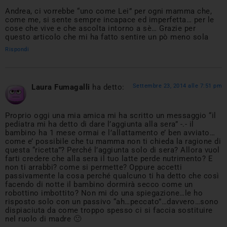
Andrea, ci vorrebbe “uno come Lei” per ogni mamma che,
come me, si sente sempre incapace ed imperfetta… per le
cose che vive e che ascolta intorno a sè… Grazie per
questo articolo che mi ha fatto sentire un pò meno sola
Rispondi
Laura Fumagalli
ha detto:
Settembre 23, 2014 alle 7:51 pm
Proprio oggi una mia amica mi ha scritto un messaggio “il
pediatra mi ha detto di dare l’aggiunta alla sera” -.- il
bambino ha 1 mese ormai e l’allattamento e’ ben avviato…
come e’ possibile che tu mamma non ti chieda la ragione di
questa “ricetta”? Perché l’aggiunta solo di sera? Allora vuol
farti credere che alla sera il tuo latte perde nutrimento? E
non ti arrabbi? come si permette? Oppure accetti
passivamente la cosa perché qualcuno ti ha detto che così
facendo di notte il bambino dormirà secco come un
robottino imbottito? Non mi do una spiegazione…le ho
risposto solo con un passivo “ah…peccato”…davvero…sono
dispiaciuta da come troppo spesso ci si faccia sostituire
nel ruolo di madre 🙁