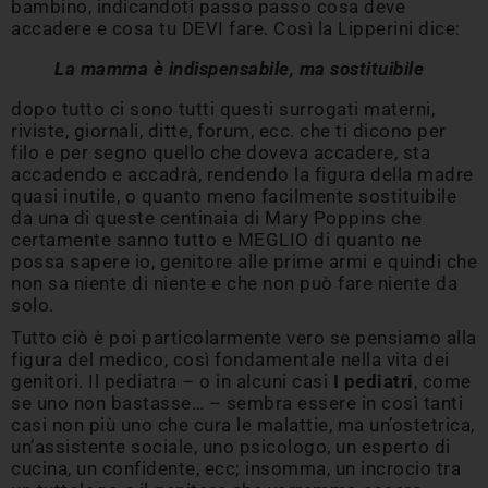
bambino, indicandoti passo passo cosa deve
accadere e cosa tu DEVI fare. Così la Lipperini dice:
La mamma è indispensabile, ma sostituibile
dopo tutto ci sono tutti questi surrogati materni,
riviste, giornali, ditte, forum, ecc. che ti dicono per
filo e per segno quello che doveva accadere, sta
accadendo e accadrà, rendendo la figura della madre
quasi inutile, o quanto meno facilmente sostituibile
da una di queste centinaia di Mary Poppins che
certamente sanno tutto e MEGLIO di quanto ne
possa sapere io, genitore alle prime armi e quindi che
non sa niente di niente e che non può fare niente da
solo.
Tutto ciò è poi particolarmente vero se pensiamo alla
figura del medico, così fondamentale nella vita dei
genitori. Il pediatra – o in alcuni casi
I pediatri
, come
se uno non bastasse… – sembra essere in così tanti
casi non più uno che cura le malattie, ma un’ostetrica,
un’assistente sociale, uno psicologo, un esperto di
cucina, un confidente, ecc; insomma, un incrocio tra