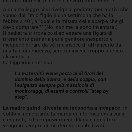
un tuttologo e il genitore che vorremmo essere.
A quanto leggo ci si rivolge al pediatra per motivi che
vanno dal, “mio figlio è una settimana che ha la
febbre a 40”, a “qual è la misura delle scarpe che gli
devo comprare?” (No, non me la sono inventata.)
Il pediatra si trova così ad essere una figura di
riferimento primaria per il genitore inesperto e
incapace di fare da sé, ma invece di affrancarlo da
una tale dipendenza, sembra invece troppo spesso
alimentarla.
La Lipperini continua:
La maternità viene posta al di fuori del
dominio della donna, e della coppia, con
l’esigenza sempre più massiccia di
monitoraggi, di esami e controlli “step by
step”.
La madre quindi diventa da inesperta a incapace.
In
soldoni, nonostante la marea di informazioni a cui si
è esposti, il disempowerment dilaga e i genitori
vengono sempre di più deresponsabilizzati.