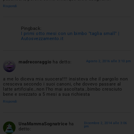
Rispondi
Pingback:
I primi otto mesi con un bimbo "taglia small" |
Autosvezzamento.it
madrecoraggio
ha detto:
Agosto 2, 2016 alle 3:10 pm
a me lo diceva mia suocera!!!! insisteva che il pargolo non
cresceva secondo i suoi canoni, che dovevo passare al
latte artifciale…non l’ho mai ascoltata…bimbo cresciuto
bene e svezzato a 5 mesi a sua richiesta
Rispondi
UnaMammaSognatrice
ha
Dicembre 2, 2014 alle 3:06
pm
detto: