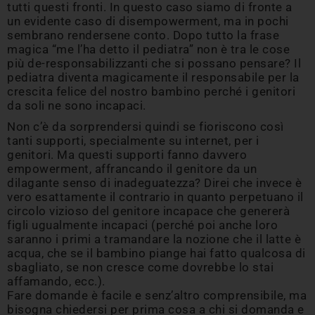
tutti questi fronti. In questo caso siamo di fronte a
un evidente caso di disempowerment, ma in pochi
sembrano rendersene conto. Dopo tutto la frase
magica “me l’ha detto il pediatra” non è tra le cose
più de-responsabilizzanti che si possano pensare? Il
pediatra diventa magicamente il responsabile per la
crescita felice del nostro bambino perché i genitori
da soli ne sono incapaci.
Non c’è da sorprendersi quindi se fioriscono così
tanti supporti, specialmente su internet, per i
genitori. Ma questi supporti fanno davvero
empowerment, affrancando il genitore da un
dilagante senso di inadeguatezza? Direi che invece è
vero esattamente il contrario in quanto perpetuano il
circolo vizioso del genitore incapace che genererà
figli ugualmente incapaci (perché poi anche loro
saranno i primi a tramandare la nozione che il latte è
acqua, che se il bambino piange hai fatto qualcosa di
sbagliato, se non cresce come dovrebbe lo stai
affamando, ecc.).
Fare domande è facile e senz’altro comprensibile, ma
bisogna chiedersi per prima cosa a chi si domanda e