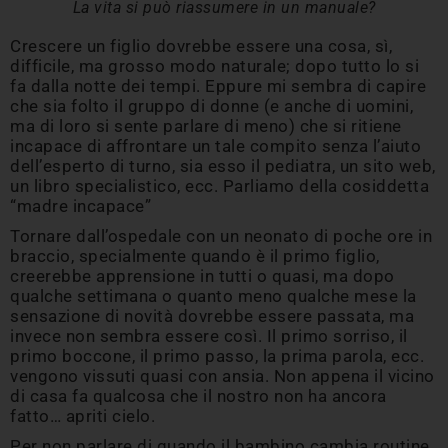
La vita si può riassumere in un manuale?
Crescere un figlio dovrebbe essere una cosa, sì,
difficile, ma grosso modo naturale; dopo tutto lo si
fa dalla notte dei tempi. Eppure mi sembra di capire
che sia folto il gruppo di donne (e anche di uomini,
ma di loro si sente parlare di meno) che si ritiene
incapace di affrontare un tale compito senza l’aiuto
dell’esperto di turno, sia esso il pediatra, un sito web,
un libro specialistico, ecc. Parliamo della cosiddetta
“madre incapace”
Tornare dall’ospedale con un neonato di poche ore in
braccio, specialmente quando è il primo figlio,
creerebbe apprensione in tutti o quasi, ma dopo
qualche settimana o quanto meno qualche mese la
sensazione di novità dovrebbe essere passata, ma
invece non sembra essere così. Il primo sorriso, il
primo boccone, il primo passo, la prima parola, ecc.
vengono vissuti quasi con ansia. Non appena il vicino
di casa fa qualcosa che il nostro non ha ancora
fatto… apriti cielo.
Per non parlare di quando il bambino cambia routine