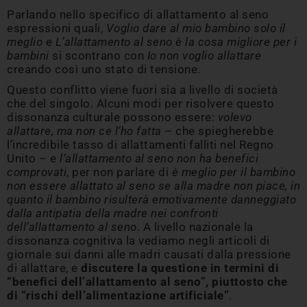
Parlando nello specifico di allattamento al seno
espressioni quali,
Voglio dare al mio bambino solo il
meglio
e
L’allattamento al seno è la cosa migliore per i
bambini
si scontrano con
Io non voglio allattare
creando così uno stato di tensione.
Questo conflitto viene fuori sia a livello di società
che del singolo. Alcuni modi per risolvere questo
dissonanza culturale possono essere:
volevo
allattare, ma non ce l’ho fatta
– che spiegherebbe
l’incredibile tasso di allattamenti falliti nel Regno
Unito – e
l’allattamento al seno non ha benefici
comprovati
, per non parlare di
è meglio per il bambino
non essere allattato al seno se alla madre non piace, in
quanto il bambino risulterà emotivamente danneggiato
dalla antipatia della madre nei confronti
dell’allattamento al seno
. A livello nazionale la
dissonanza cognitiva la vediamo negli articoli di
giornale sui danni alle madri causati dalla pressione
di allattare, e
discutere la questione in termini di
“benefici dell’allattamento al seno”, piuttosto che
di “rischi dell’alimentazione artificiale”
.