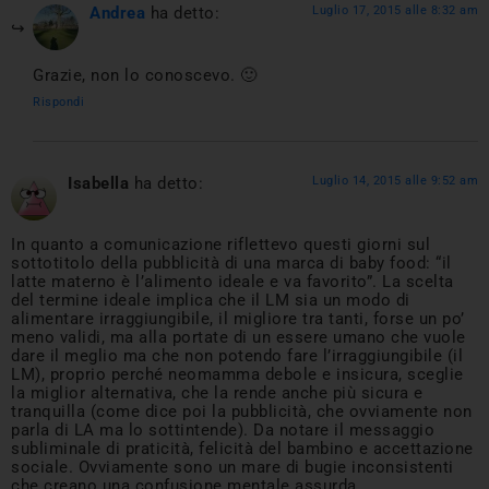
Andrea
ha detto:
Luglio 17, 2015 alle 8:32 am
Grazie, non lo conoscevo. 🙂
Rispondi
Isabella
ha detto:
Luglio 14, 2015 alle 9:52 am
In quanto a comunicazione riflettevo questi giorni sul
sottotitolo della pubblicità di una marca di baby food: “il
latte materno è l’alimento ideale e va favorito”. La scelta
del termine ideale implica che il LM sia un modo di
alimentare irraggiungibile, il migliore tra tanti, forse un po’
meno validi, ma alla portate di un essere umano che vuole
dare il meglio ma che non potendo fare l’irraggiungibile (il
LM), proprio perché neomamma debole e insicura, sceglie
la miglior alternativa, che la rende anche più sicura e
tranquilla (come dice poi la pubblicità, che ovviamente non
parla di LA ma lo sottintende). Da notare il messaggio
subliminale di praticità, felicità del bambino e accettazione
sociale. Ovviamente sono un mare di bugie inconsistenti
che creano una confusione mentale assurda.