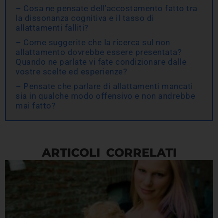
– Cosa ne pensate dell’accostamento fatto tra
la dissonanza cognitiva e il tasso di
allattamenti falliti?
– Come suggerite che la ricerca sul non
allattamento dovrebbe essere presentata?
Quando ne parlate vi fate condizionare dalle
vostre scelte ed esperienze?
– Pensate che parlare di allattamenti mancati
sia in qualche modo offensivo e non andrebbe
mai fatto?
ARTICOLI CORRELATI