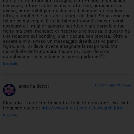
non farla. Allattare controvoglia, caro Andrea, è un abuso
sessuale, o forse solo un abuso affettivo, comunque un
abuso, come obbligare qualcuno ad abbracciare qualcun
altro, a fargli delle carezze, a dargli dei baci. Sono cose che
fai se ne hai voglia. E se le fai controvoglia magari avrai
assicurato il miglior apporto nutritivo e anticorpale a tuo
figlio ma avrai mancato di rispetto a te stessa, e questo ha
una ricaduta sul bonding, una ricaduta ben precisa. Oltre a
essere a mio avviso un messaggio diseducativo per il
figlio, a cui si deve invece insegnare la responsabilità
individuale dell’auto-cura. Insomma, sono discorsi
complessi e ricchi, è bene iniziare a parlarne 🙂
Rispondi
anna
ha detto:
Luglio 16, 2015 alle 10:19 pm
Riguardo il tuo testo in neretto, io la folgorazione l’ho avuta
leggendo questo:
http://www.allattiamo.it/dwwatch.htm
Rispondi