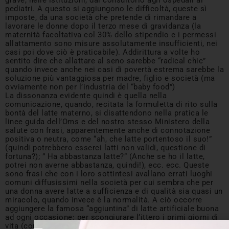
grave, nelle istituzioni, dal consultorio agli ospedali ai
pediatri. A questo si aggiungono le difficoltà, queste sì
imposte, da una società che pretende di rimandare a
lavorare le donne dopo il terzo mese di gravidanza (la
maternità facoltativa col 30% dello stipendio e i permessi
allattamento sono misure assolutamente insufficienti, nei
casi poi dove ciò è praticabile). Addirittura a volte ho
sentito dire che allattare al seno sarebbe “radical chic”
quando invece anche nei casi di povertà estrema sarebbe la
soluzione più vantaggiosa per madre, figlio e società (ma
ovviamente non per l’industria del “baby food”)
La dissonanza evidente quindi è quella nella
comunicazione, quando, recitata la formuletta di rito sulla
bontà del latte materno, si disattendono nella pratica le
linee guida dell’Oms e del nostro stesso Ministero della
salute con frasi, apparentemente anche di connotazione
positiva o neutra, come “ah, che latte portentoso il suo!”
(quindi potrebbero esserci latti non validi, questione di
fortuna?); ” Ha abbastanza latte?” (Anche se ho il latte,
potrei non averne abbastanza, quindi!), ecc. ecc. Queste
sono frasi che con i loro sottintesi avallano errati luoghi
comuni diffusissimi nella società per cui sembra che per
una donna avere latte a sufficienza e di qualità sia quasi un
miracolo, quando invece è la normalità. A ciò occorre
aggiungere la famosa “aggiuntina” di latte artificiale buona
ad ogni occasione: per scongiurare l’ittero i primi giorni di
vita (come è successo a me con mia figlia), se il bambino