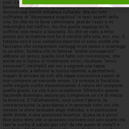
così. La capacità della scienza di indicarci percorsi di
benessere psicofisico ha raggiunto solo negli ultimi
decenni una simile influenza culturale. Ma noi tutti
soffriamo di “dissonanza cognitiva” in tanti aspetti della
vita. So che mi fa bene camminare, prendo l’auto e mi
imbottiglio nel traffico. So che quella ragazza mi fa
soffrire, non riesco a lasciarla. So che se vado a letto
presto poi la mattina non ho il cerchio alla tsta, ecc. ecc. E
tuttavia non è così semplice,mperché ci sono scelte che
facciamo che comportano vantaggi in un senso e svantaggi
in un altro. Sembra che le famose “scelte consapevoli”
abbiano un senso, quelle cioè fatte con convinzione, che
anche se in futuro si riveleranno errori, risultano “errori
necessari”, inevitabili per noi a segnare una tappa
esistenziale, a definire la nostra identità, a permetterci
magari di arrivare da soli alla tappa successiva capaci di
non compiere un secondo errore. La scienza si focalizza
sulle singole scelte massimizzando il valore del compiere
quella giusta. La vita è più complessa. Oltretutto queste
faccende diventano ancora più complesse se c’è di mezzo
la bioetica. E l’allattamento, così come l’aborto, la
contraccezione, la gravidanza e in generale tutto ciò che
investe la sfera sessuale degli individui, e in particolare
delle donne, è una questione bioetica. Scusa se è poco!
Non sono temi che si possono risolvere con uno scarto tra
fare la scelta di salute (per chi? da che punto di vista?) e